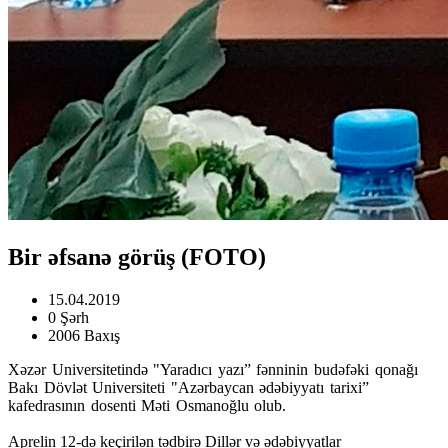
Bir əfsanə görüş (FOTO)
15.04.2019
0 Şərh
2006 Baxış
Xəzər Universitetində "Yaradıcı yazı” fənninin budəfəki qonağı
Bakı Dövlət Universiteti "Azərbaycan ədəbiyyatı tarixi”
kafedrasının dosenti Məti Osmanoğlu olub.
Aprelin 12-də keçirilən tədbirə Dillər və ədəbiyyatlar