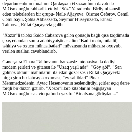
departamentinin müəllimi Qardaşxan Əzizxanlının dəvəti ilə
M.Osmanoğlu rəhbərlik etdiyi "Söz” Yaradıcılıq Birliyini təmsil
edən tələbələrdən bir qrupu- Nailə Ağayeva, Qismət Cəfərov, Cəmil
Cəmilbəyli, Şəhla Abbaszadə, Seymur Hüseynzadə, Elnarə
Talıbova, Rüfət Qaçayevlə gəlib.
"Xəzər”li tələbə Səidə Cabarova gələn qonaqla bağlı qısa təqdimatla
çıxış edəndən sonra ədəbiyyatşünas alim "Bədii mətn, müəllif,
təhkiyə və oxucu münasibətləri” mövzusunda mühazirə oxuyub,
verilən sualları cavablandırıb.
Gənc şairə Elnarə Talıbovanın bənzərsiz intonasiya ilə dediyi
modern şeirləri və gitarası ilə "Uzaq yaşıl ada”, "Göy göl”, "Sən
gəlməz oldun” mahnılarını ifa edən gözəl səsli Rüfət Qaçayevlə
birgə şirin bir ləhcəylə oxuması, "ev sahibləri” Pinar
Məmmədzadənin, Aytac Həsənovanın səsləndirdiyi şeirlər açıq dərsə
fərqli bir düzən gətirib. "Xəzər”lilərə kitablarını bağışlayan
M.Osmanoğlu isə avtoqrafında yazıb: "Bir əfsanə görüşdən...”