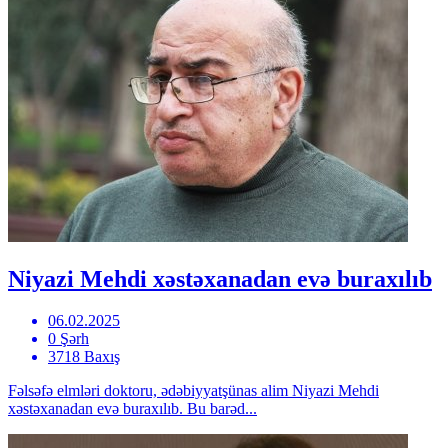
Niyazi Mehdi xəstəxanadan evə buraxılıb
06.02.2025
0 Şərh
3718 Baxış
Fəlsəfə elmləri doktoru, ədəbiyyatşünas alim Niyazi Mehdi
xəstəxanadan evə buraxılıb. Bu barəd...