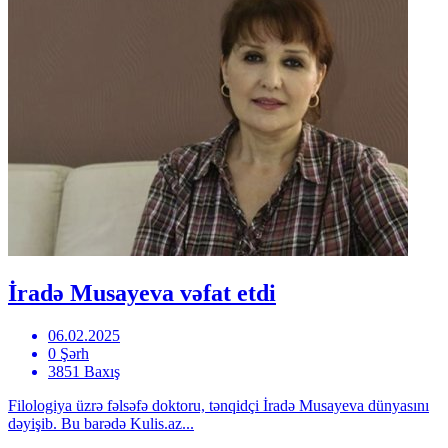
İradə Musayeva vəfat etdi
06.02.2025
0 Şərh
3851 Baxış
Filologiya üzrə fəlsəfə doktoru, tənqidçi İradə Musayeva dünyasını
dəyişib. Bu barədə Kulis.az...