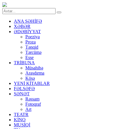
ANA SƏHİFƏ
XƏBƏR
ƏDƏBİYYAT
Poeziya
Proza
Tənqid
Tərcümə
Esse
TRİBUNA
Müsahibə
Araşdırma
Köşə
YENİ KİTABLAR
FƏLSƏFƏ
SƏNƏT
Rəssam
Fotoqraf
Art
TEATR
KİNO
MUSİQİ