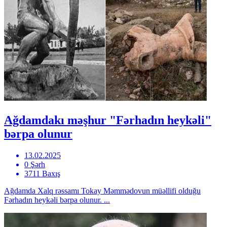
Ağdamdakı məşhur "Fərhadın heykəli"
bərpa olunur
13.02.2025
0 Şərh
3711 Baxış
Ağdamda Xalq rəssamı Tokay Məmmədovun müəllifi olduğu
Fərhadın heykəli bərpa olunur. ...