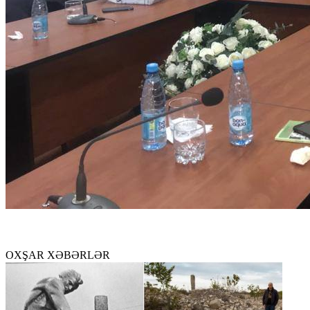
OXŞAR XƏBƏRLƏR