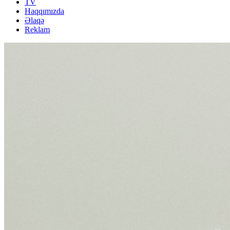
TV
Haqqımızda
Əlaqə
Reklam