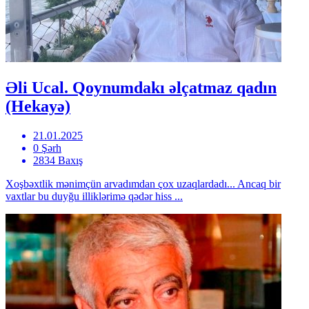
Əli Ucal. Qoynumdakı əlçatmaz qadın
(Hekayə)
21.01.2025
0 Şərh
2834 Baxış
Xoşbəxtlik mənimçün arvadımdan çox uzaqlardadı... Ancaq bir
vaxtlar bu duyğu illiklərimə qədər hiss ...