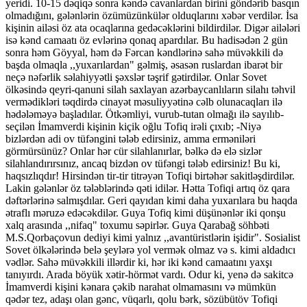
yeridi. 10-15 dəqiqə sonra kəndə cavanlardan birini göndərib basqın
olmadığını, gələnlərin özümüzünkülər olduqlarını xəbər verdilər. İsa
kişinin ailəsi öz ata ocaqlarına gedəcəklərini bildirdilər. Digər ailələri
isə kənd camaatı öz evlərinə qonaq apardılar. Bu hadisədən 2 gün
sonra həm Göyyal, həm də Fərcan kəndlərinə sahə müvəkkili də
başda olmaqla ,,yuxarılardan" gəlmiş, əsasən ruslardan ibarət bir
neçə nəfərlik səlahiyyətli şəxslər təşrif gətirdilər. Onlar Sovet
ölkəsində qeyri-qanuni silah saxlayan azərbaycanlıların silahı təhvil
vermədikləri təqdirdə cinayət məsuliyyətinə cəlb olunacaqları ilə
hədələməyə başladılar. Ötkəmliyi, vurub-tutan olmağı ilə sayılıb-
seçilən İmamverdi kişinin kiçik oğlu Tofiq irəli çıxıb; -Niyə
bizlərdən adi ov tüfəngini tələb edirsiniz, amma erməniləri
görmürsünüz? Onlar hər cür silahlanırlar, bəlkə də elə sizlər
silahlandırırsınız, ancaq bizdən ov tüfəngi tələb edirsiniz! Bu ki,
haqsızlıqdır! Hirsindən tir-tir titrəyən Tofiqi birtəhər sakitləşdirdilər.
Lakin gələnlər öz tələblərində qəti idilər. Hətta Tofiqi artıq öz qara
dəftərlərinə salmışdılar. Geri qayıdan kimi daha yuxarılara bu haqda
ətraflı məruzə edəcəkdilər. Guya Tofiq kimi düşünənlər iki qonşu
xalq arasında ,,nifaq" toxumu səpirlər. Guya Qarabağ söhbəti
M.S.Qorbaçovun dediyi kimi yalnız ,,avantüristlərin işidir". Sosialist
Sovet ölkələrində belə şeylərə yol vermək olmaz və s. kimi aldadıcı
vədlər. Sahə müvəkkili illərdir ki, hər iki kənd camaatını yaxşı
tanıyırdı. Arada böyük xətir-hörmət vardı. Odur ki, yenə də sakitcə
İmamverdi kişini kənara çəkib narahat olmamasını və mümkün
qədər tez, adaşı olan gənc, vüqarlı, qolu bərk, sözübütöv Tofiqi