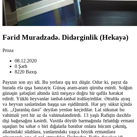
Fərid Muradzadə. Didərginlik (Hekayə)
Proza
08.12.2020
0 Şərh
8220 Baxış
Payızın son ayı idi. Bu yerlərə qış tez düşür. Odur ki, payız da
burada elə qışa bənzəyir. Günəş aram-aram qüruba enirdi. Solğun
günəşin şəfəqləri altında üzü meşəyə doğru bir qafilə hərəkət
edirdi. Yüklü heyvanlar tənbəl-tənbəl irəliləyirdilər. Ətrafda ayaq
və heyvan səslərindən başqa səs eşidilmirdi. Hər şey sükut içində
idi. ,,Qaranlıq dərə" deyilən yerdən keçirdilər. Lal sükunət bu
vahiməli yeri bir az da vahimələndirirdi. 13 yaşlı Rafiqin daxildə
dişi bağırsağını kəsirdi. Vaxtilə döyüb barmağında fırlatdığı erməni
uşaqları bu səhər o biri dığalarla bərabər onlara hücum çəkmiş,
əllərindəki silahlara, yanlarındakı yaşca böyük ermənilərə