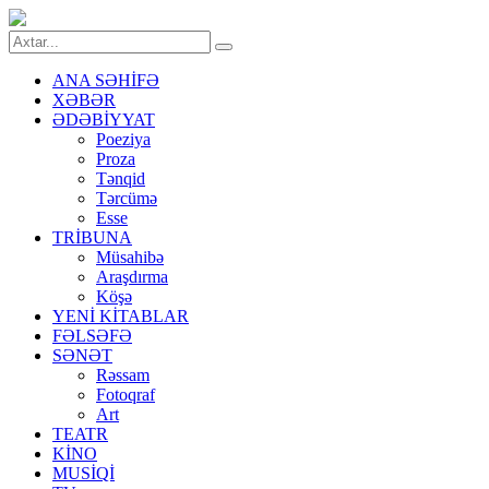
ANA SƏHİFƏ
XƏBƏR
ƏDƏBİYYAT
Poeziya
Proza
Tənqid
Tərcümə
Esse
TRİBUNA
Müsahibə
Araşdırma
Köşə
YENİ KİTABLAR
FƏLSƏFƏ
SƏNƏT
Rəssam
Fotoqraf
Art
TEATR
KİNO
MUSİQİ