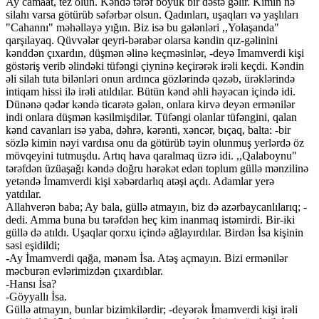
Ay camaat, tez olun. Kəndə tərəf böyük bir dəstə gəlir. Kimin nə
silahı varsa götürüb səfərbər olsun. Qadınları, uşaqları və yaşlıları
"Cahannı" məhəlləyə yığın. Biz isə bu gələnləri ,,Yolaşanda"
qarşılayaq. Qüvvələr qeyri-bərabər olarsa kəndin qız-gəlinini
kənddən çıxardın, düşmən əlinə keçməsinlər, -deyə Imamverdi kişi
göstəriş verib əlindəki tüfəngi çiyninə keçirərək irəli keçdi. Kəndin
əli silah tuta bilənləri onun ardınca gözlərində qəzəb, ürəklərində
intiqam hissi ilə irəli atıldılar. Bütün kənd əhli həyəcan içində idi.
Dünənə qədər kəndə ticarətə gələn, onlara kirvə deyən ermənilər
indi onlara düşmən kəsilmişdilər. Tüfəngi olanlar tüfəngini, qalan
kənd cavanları isə yaba, dəhrə, kərənti, xəncər, bıçaq, balta: -bir
sözlə kimin nəyi vardısa onu da götürüb təyin olunmuş yerlərdə öz
mövqeyini tutmuşdu. Artıq hava qaralmaq üzrə idi. ,,Qalaboynu"
tərəfdən üzüaşağı kəndə doğru hərəkət edən toplum güllə mənzilinə
yetəndə İmamverdi kişi xəbərdarlıq atəşi açdı. Adamlar yerə
yatdılar.
Allahverən baba; Ay bala, güllə atmayın, biz də azərbaycanlılarıq; -
dedi. Amma buna bu tərəfdən heç kim inanmaq istəmirdi. Bir-iki
güllə də atıldı. Uşaqlar qorxu içində ağlayırdılar. Birdən İsa kişinin
səsi eşidildi;
-Ay İmamverdi qağa, mənəm İsa. Atəş açmayın. Bizi ermənilər
məcburən evlərimizdən çıxardıblar.
-Hansı İsa?
-Göyyallı İsa.
Güllə atmayın, bunlar bizimkilərdir; -deyərək İmamverdi kişi irəli