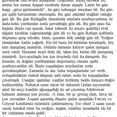
güvənərək ona əl-qol atmışdılar. Doğrudur, Rafiq davakar idi,
amma hər zaman haqqın tərəfində duran uşaqdı. Lakin bu gün
haqq ,,gözə görünmürdü", bu gün nahaqqın meydanı idi. Bu gün
şər qalib kürsüsündə oturmuşdu. Bu gün ədalətin məğlub olduğu
gün idi. Bu gün Rafiqgilin timsalında minlərlə azərbaycanlının öz
dədə-baba yurdundan zorla qovulduğu gün idi. Bu gün atası İsa
kişinin illərlə can qoyub, halal zəhməti ilə ərsəyə gətirdiyi evin
dığalar tərəfdən yağmalandığı gün idi və bu gün Rafiqin qəlbində
düşmənə qarşı nifrətin, kinin, qəzəbin kök saldığı gün idi. Yorğun
simalardan kədər yağırdı. Elə bil hamı bir-birindən küsmüşdü, heç
kim danışmaq istəmirdi. Əslində hamının kifayət qədər danışası
sözü vardı. Hamının ürəyi dolu idi, lakin heç kimin dili danışmaq
istəmirdi. Ayrı-ayrılıqda hər kəs ürəyində özü ilə danışırdı. Bu
insanlar öz doğma yurdlarından deportasiya olunan qərbi
azərbaycanlılar idi. İllərlə yaşadıqları ərazilərdən zorla
qovulmuşdular. Zamanla öz ata- baba torpaqlarında yer verib
yerləşdirdikləri məkrli düşmən indi onları zorla bu torpaqlardan
çıxarmışdı. Uşaqlar, qadınlar, yaşlılar üzülmüş halda meşəyə doğru
irəliləyirdilər. Nəhayət uzun sürən lal sükunəti Qafan rayonunda
ətraf bir-neçə kənddə ağsaqqallığı ilə ad çıxarmış Allahverən
babanın amiranə səsi pozdu; -A bala, bir az qıvraq olun, hava da
çox soyuqdur. Axşam qaranlıq düşənə qədər qarşıdakı Fərcan və
Göyyal kəndlərinə özümüzü çatdırmalıyıq. Tez olun! 2 saata yaxın
səssiz hərəkət edən bu yorğun, üzgün, ümidsiz insanlarda elə bil
bir canlanma əmələ gəldi.