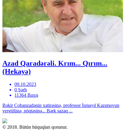
Azad Qaradərəli. Krım... Qırım...
(Hekayə)
09.10.2023
0 Şərh
11364 Baxış
Bəkir Çobanzadənin xatirəsinə, professor İsmayıl Kazımovun
vergülünə, nöqtəsinə... Bərk sazaq ...
© 2018. Bütün hüquqları qorunur.