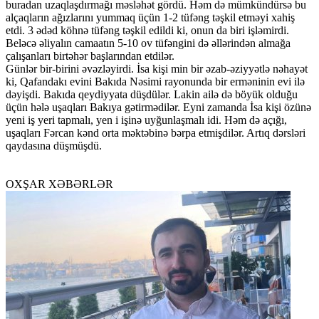
buradan uzaqlaşdırmağı məsləhət gördü. Həm də mümkündürsə bu
alçaqların ağızlarını yummaq üçün 1-2 tüfəng təşkil etməyi xahiş
etdi. 3 ədəd köhnə tüfəng təşkil edildi ki, onun da biri işləmirdi.
Beləcə əliyalın camaatın 5-10 ov tüfəngini də əllərindən almağa
çalışanları birtəhər başlarından etdilər.
Günlər bir-birini əvəzləyirdi. İsa kişi min bir əzab-əziyyətlə nəhayət
ki, Qafandakı evini Bakıda Nəsimi rayonunda bir erməninin evi ilə
dəyişdi. Bakıda qeydiyyata düşdülər. Lakin ailə də böyük olduğu
üçün hələ uşaqları Bakıya gətirmədilər. Eyni zamanda İsa kişi özünə
yeni iş yeri tapmalı, yen i işinə uyğunlaşmalı idi. Həm də açığı,
uşaqları Fərcan kənd orta məktəbinə bərpa etmişdilər. Artıq dərsləri
qaydasına düşmüşdü.
OXŞAR XƏBƏRLƏR