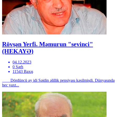
Rövşən Yerfi. Məmurun "sevinci"
(HEKAYƏ)
04.12.2023
0 Şərh
11543 Baxış
Dördüncü ay idi Səidin əlillik pensiyası kəsilmişdi. Dünyasında
heç vaxt...