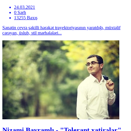
24.03.2021
0 Şərh
13255 Baxış
Sənətin çevrə şəkilli hərəkət trayektoriyasının yaratdığı, müxtəlif
cərəyan, üslub, stil mərhələləri...
Nizami Bayramlı - "Tolerant xatirələr"