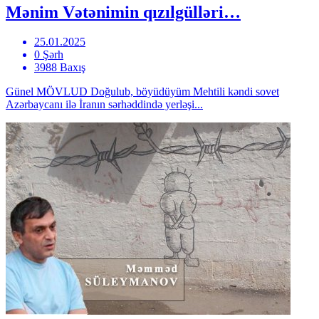
Mənim Vətənimin qızılgülləri…
25.01.2025
0 Şərh
3988 Baxış
Günel MÖVLUD Doğulub, böyüdüyüm Mehtili kəndi sovet
Azərbaycanı ilə İranın sərhəddində yerləşi...