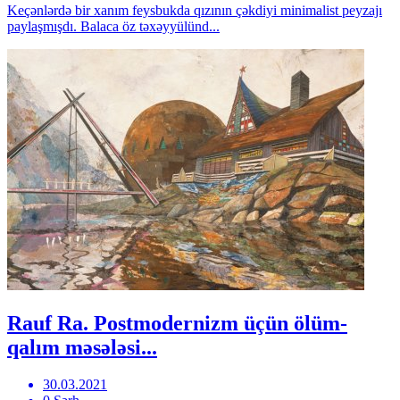
Keçənlərdə bir xanım feysbukda qızının çəkdiyi minimalist peyzajı
paylaşmışdı. Balaca öz təxəyyülünd...
Rauf Ra. Postmodernizm üçün ölüm-
qalım məsələsi...
30.03.2021