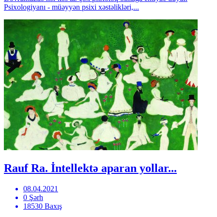
Psixologiyanı - müəyyən psixi xəstəlikləri,...
Rauf Ra. İntellektə aparan yollar...
08.04.2021
0 Şərh
18530 Baxış