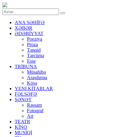
ANA SƏHİFƏ
XƏBƏR
ƏDƏBİYYAT
Poeziya
Proza
Tənqid
Tərcümə
Esse
TRİBUNA
Müsahibə
Araşdırma
Köşə
YENİ KİTABLAR
FƏLSƏFƏ
SƏNƏT
Rəssam
Fotoqraf
Art
TEATR
KİNO
MUSİQİ