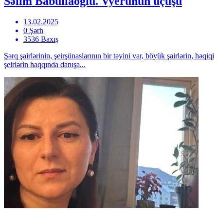
Səlim Babullaoğlu. Vyerunun uçuşu
13.02.2025
0 Şərh
3536 Baxış
Şərq şairlərinin, şeirşünaslarının bir təyini var, böyük şairlərin, həqiqi
şeirlərin haqqında danışa...