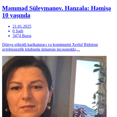
Məmməd Süleymanov. Hanzala: Həmişə
10 yaşında
21.01.2025
0 Şərh
3474 Baxış
Dünya şöhrətli karikaturaçı və kommunist Xerluf Bidstrup
avtobioqrafik kitabında ümumən incəsənətdə,...