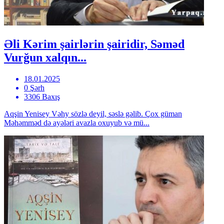
Əli Kərim şairlərin şairidir, Səməd
Vurğun xalqın...
18.01.2025
0 Şərh
3306 Baxış
Aqşin Yenisey Vəhy sözlə deyil, səslə gəlib. Çox güman
Məhəmməd də ayələri avazla oxuyub və mü...