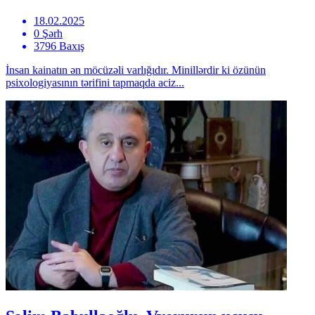
18.02.2025
0 Şərh
3796 Baxış
İnsan kainatın ən möcüzəli varlığıdır. Minillərdir ki özünün
psixologiyasının tərifini tapmaqda aciz...