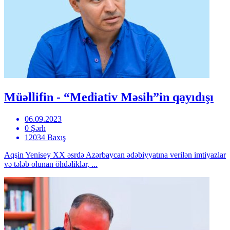
Müəllifin - “Mediativ Məsih”in qayıdışı
06.09.2023
0 Şərh
12034 Baxış
Aqşin Yenisey XX əsrdə Azərbaycan ədəbiyyatına verilən imtiyazlar
və tələb olunan öhdəliklər, ...