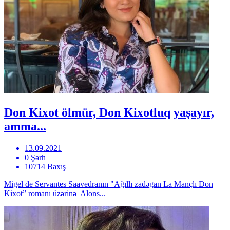
Don Kixot ölmür, Don Kixotluq yaşayır,
amma...
13.09.2021
0 Şərh
10714 Baxış
Migel de Servantes Saavedranın "Ağıllı zadəgan La Mançlı Don
Kixot” romanı üzərinə Alons...