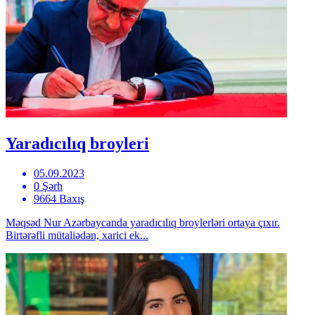
Yaradıcılıq broyleri
05.09.2023
0 Şərh
9664 Baxış
Məqsəd Nur Azərbaycanda yaradıcılıq broylerləri ortaya çıxır.
Birtərəfli mütaliədən, xarici ek...