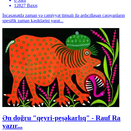
0 Şərh
12827 Baxış
İncəsənətdə zaman və cəmiyyət timsalı ilə ardıcıllaşan cərəyanların
spesifik zaman kəsiklərini yarat...
Ən doğru "qeyri-peşəkarlıq" - Rauf Ra
yazır...