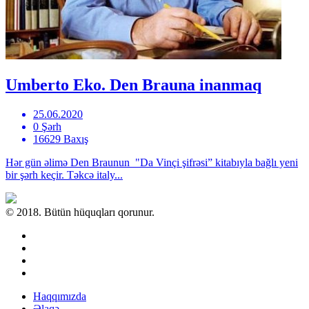
Umberto Eko. Den Brauna inanmaq
25.06.2020
0 Şərh
16629 Baxış
Hər gün əlimə Den Braunun "Da Vinçi şifrəsi” kitabıyla bağlı yeni
bir şərh keçir. Təkcə italy...
© 2018. Bütün hüquqları qorunur.
Haqqımızda
Əlaqə