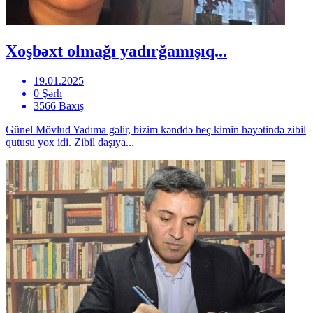
Xoşbəxt olmağı yadırğamışıq...
19.01.2025
0 Şərh
3566 Baxış
Günel Mövlud Yadıma gəlir, bizim kənddə heç kimin həyətində zibil
qutusu yox idi. Zibil daşıya...