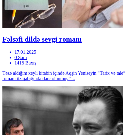
Fəlsəfi dildə sevgi romanı
17.01.2025
0 Şərh
1415 Baxış
Təzə aldığım xeyli kitabin içində Aqşin Yeniseyin "Tarix və tale”
romanı üz qabığında dərc olunmuş "...