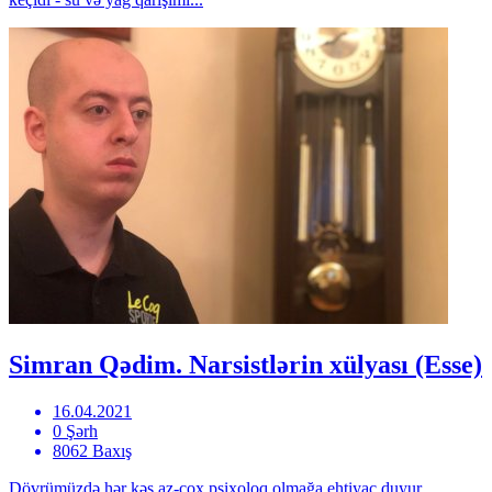
Simran Qədim. Narsistlərin xülyası (Esse)
16.04.2021
0 Şərh
8062 Baxış
Dövrümüzdə hər kəs az-çox psixoloq olmağa ehtiyac duyur.