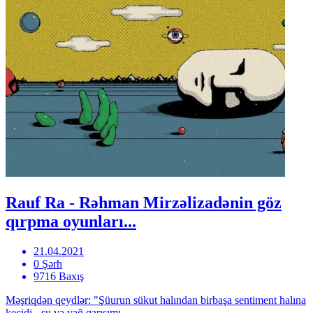
Rauf Ra - Rəhman Mirzəlizadənin göz
qırpma oyunları...
21.04.2021
0 Şərh
9716 Baxış
Məşriqdən qeydlər: "Şüurun sükut halından birbaşa sentiment halına
keçidi - su və yağ qarışımı...