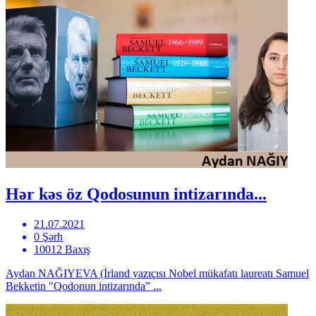
Hər kəs öz Qodosunun intizarında...
21.07.2021
0 Şərh
10012 Baxış
Aydan NAĞIYEVA (İrland yazıçısı Nobel mükafatı laureatı Samuel
Bekketin "Qodonun intizarında” ...