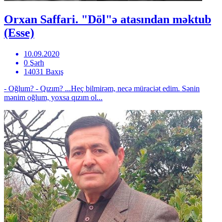
Orxan Saffari. "Döl"ə atasından məktub
(Esse)
10.09.2020
0 Şərh
14031 Baxış
- Oğlum? - Qızım? ...Heç bilmirəm, necə müraciət edim. Sənin
mənim oğlum, yoxsa qızım ol...