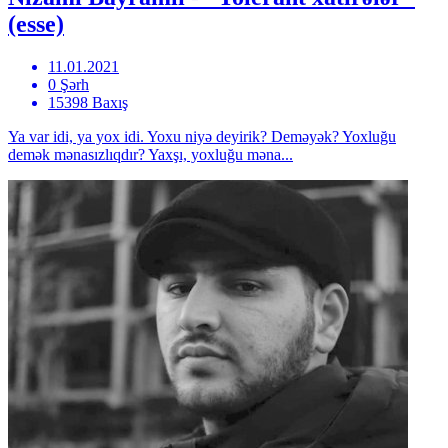
(esse)
11.01.2021
0 Şərh
15398 Baxış
Ya var idi, ya yox idi. Yoxu niyə deyirik? Deməyək? Yoxluğu
demək mənasızlıqdır? Yaxşı, yoxluğu məna...