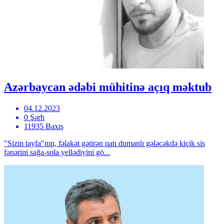
Azərbaycan ədəbi mühitinə açıq məktub
04.12.2023
0 Şərh
11935 Baxış
"Sizin tayfa"nın, fəlakət gətirən qatı dumanlı gələcəkdə kiçik sis
fənərini sağa-sola yellədiyini gö...