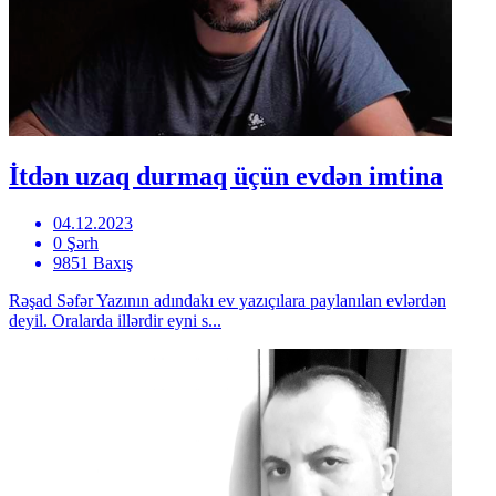
İtdən uzaq durmaq üçün evdən imtina
04.12.2023
0 Şərh
9851 Baxış
Rəşad Səfər Yazının adındakı ev yazıçılara paylanılan evlərdən
deyil. Oralarda illərdir eyni s...