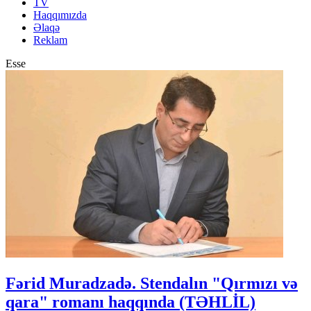
TV
Haqqımızda
Əlaqə
Reklam
Esse
Fərid Muradzadə. Stendalın "Qırmızı və
qara" romanı haqqında (TƏHLİL)