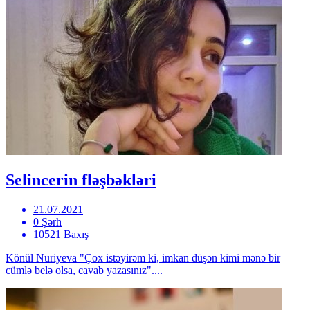
Selincerin fləşbəkləri
21.07.2021
0 Şərh
10521 Baxış
Könül Nuriyeva "Çox istəyirəm ki, imkan düşən kimi mənə bir
cümlə belə olsa, cavab yazasınız"....