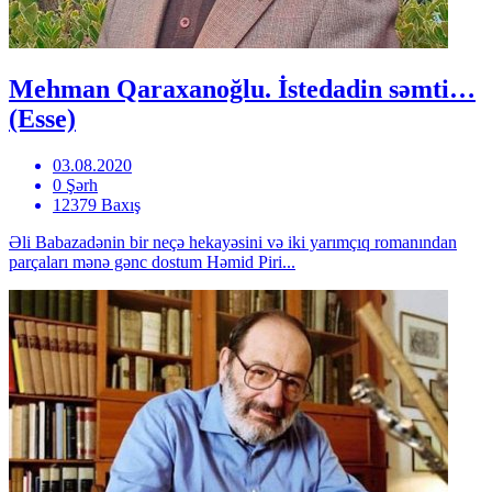
Mehman Qaraxanoğlu. İstedadin səmti…
(Esse)
03.08.2020
0 Şərh
12379 Baxış
Əli Babazadənin bir neçə hekayəsini və iki yarımçıq romanından
parçaları mənə gənc dostum Həmid Piri...