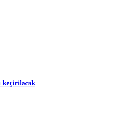
 keçiriləcək