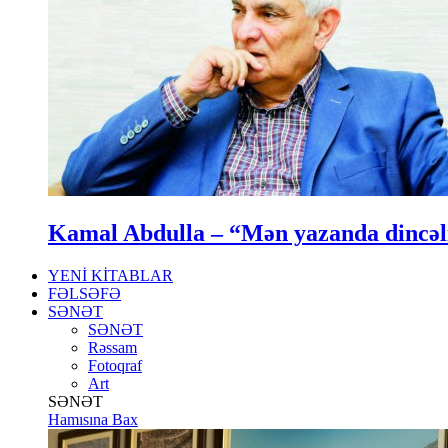
Kamal Abdulla – “Mən yazanda dincə
YENİ KİTABLAR
FƏLSƏFƏ
SƏNƏT
SƏNƏT
Rəssam
Fotoqraf
Art
SƏNƏT
Hamısına Bax