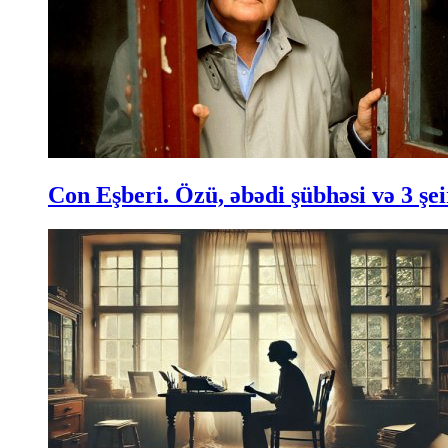
Con Eşberi. Özü, əbədi şübhəsi və 3 şei