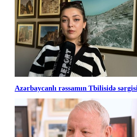
Azərbaycanlı rəssamın Tbilisidə sərgisi