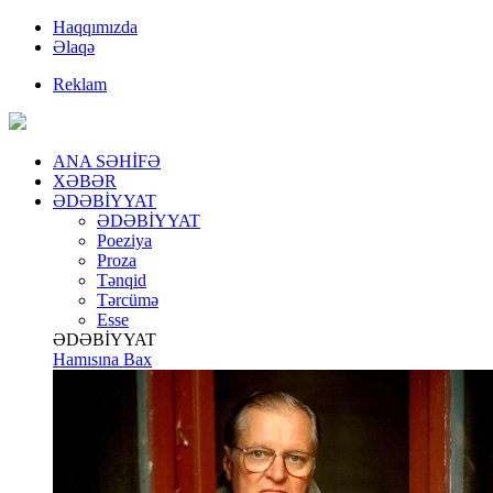
Haqqımızda
Əlaqə
Reklam
ANA SƏHİFƏ
XƏBƏR
ƏDƏBİYYAT
ƏDƏBİYYAT
Poeziya
Proza
Tənqid
Tərcümə
Esse
ƏDƏBİYYAT
Hamısına Bax