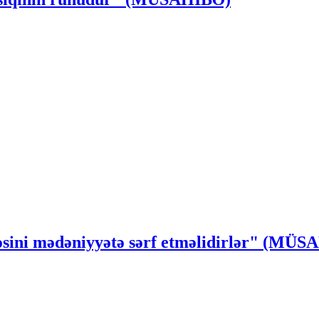
ssəsini mədəniyyətə sərf etməlidirlər" (MÜ