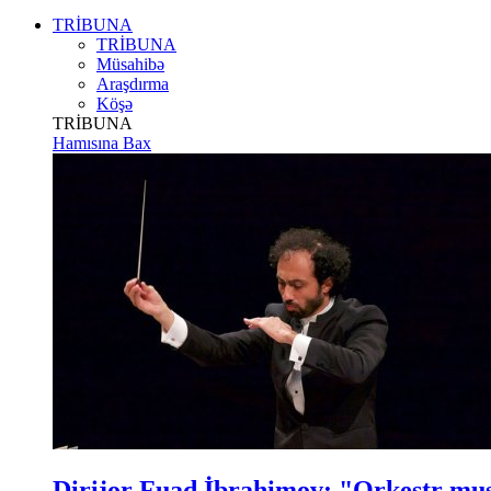
TRİBUNA
TRİBUNA
Müsahibə
Araşdırma
Köşə
TRİBUNA
Hamısına Bax
Dirijor Fuad İbrahimov: "Orkestr m