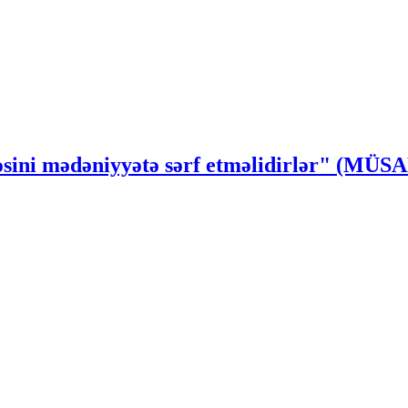
ssəsini mədəniyyətə sərf etməlidirlər" (MÜ