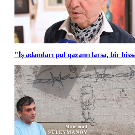
"İş adamları pul qazanırlarsa, bir hi