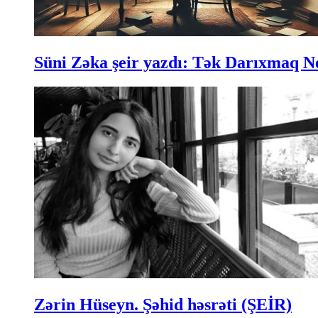
Süni Zəka şeir yazdı: Tək Darıxmaq N
Zərin Hüseyn. Şəhid həsrəti (ŞEİR)