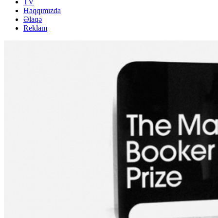
TV
Haqqımızda
Əlaqə
Reklam