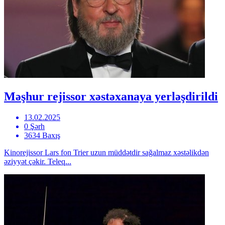
Məşhur rejissor xəstəxanaya yerləşdirildi
13.02.2025
0 Şərh
3634 Baxış
Kinorejissor Lars fon Trier uzun müddətdir sağalmaz xəstəlikdən
əziyyət çəkir. Teleq...