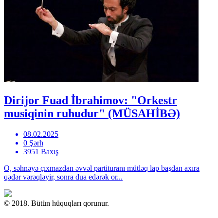
Dirijor Fuad İbrahimov: "Orkestr
musiqinin ruhudur" (MÜSAHİBƏ)
08.02.2025
0 Şərh
3951 Baxış
O, səhnəyə çıxmazdan əvvəl partituranı mütləq lap başdan axıra
qədər vərəqləyir, sonra dua edərək or...
© 2018. Bütün hüquqları qorunur.