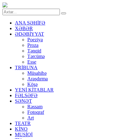
ANA SƏHİFƏ
XƏBƏR
ƏDƏBİYYAT
Poeziya
Proza
Tənqid
Tərcümə
Esse
TRİBUNA
Müsahibə
Araşdırma
Köşə
YENİ KİTABLAR
FƏLSƏFƏ
SƏNƏT
Rəssam
Fotoqraf
Art
TEATR
KİNO
MUSİQİ