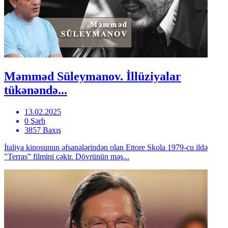
Məmməd Süleymanov. İllüziyalar
tükənəndə...
13.02.2025
0 Şərh
3857 Baxış
İtaliya kinosunun əfsanələrindən olan Ettore Skola 1979-cu ildə
"Terras” filmini çəkir. Dövrünün məş...