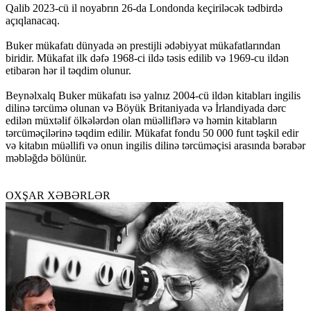
Qalib 2023-cü il noyabrın 26-da Londonda keçiriləcək tədbirdə
açıqlanacaq.
Buker mükafatı dünyada ən prestijli ədəbiyyat mükafatlarından
biridir. Mükafat ilk dəfə 1968-ci ildə təsis edilib və 1969-cu ildən
etibarən hər il təqdim olunur.
Beynəlxalq Buker mükafatı isə yalnız 2004-cü ildən kitabları ingilis
dilinə tərcümə olunan və Böyük Britaniyada və İrlandiyada dərc
edilən müxtəlif ölkələrdən olan müəlliflərə və həmin kitabların
tərcüməçilərinə təqdim edilir. Mükafat fondu 50 000 funt təşkil edir
və kitabın müəllifi və onun ingilis dilinə tərcüməçisi arasında bərabər
məbləğdə bölünür.
OXŞAR XƏBƏRLƏR