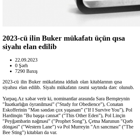
2023-cü ilin Buker mükafatı üçün qısa
siyahı elan edilib
22.09.2023
0 Şərh
7290 Baxış
2023-cü ilin Buker mükafatına iddialı olan kitablarının qısa
siyahısı elan edilib. Siyahı mükafatın rəsmi saytında dərc olunub.
Yarpaq.Az xəbər verir ki, nominantlar arasında Sara Bernşteynin
"İtaətkarlığın öyrənilməsi” ("Study for Obedience”), Conatan
Eskofferinin "Mən səndən çox yaşasam” ("If I Survive You”), Pol
Hardinqin "Bu başqa cənnət” ("This Other Eden”), Pol Linçin
"Peyğəmbərin nəğməsi” ("Prophet Song”), Çetna Marunun "Qərb
döngəsi” ("Western Lane”) və Pol Murreyin "Arı sancması” ("The
Bee Sting”) kitabları da var.