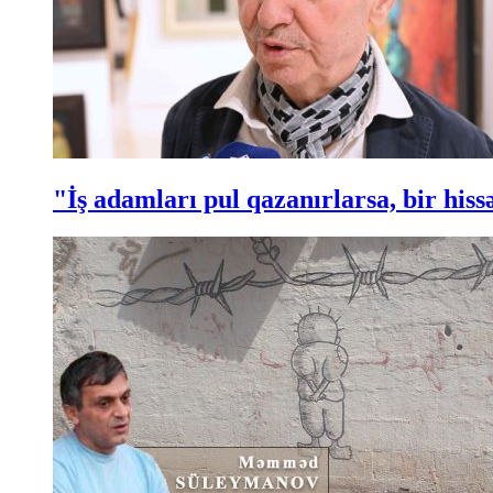
"İş adamları pul qazanırlarsa, bir hi