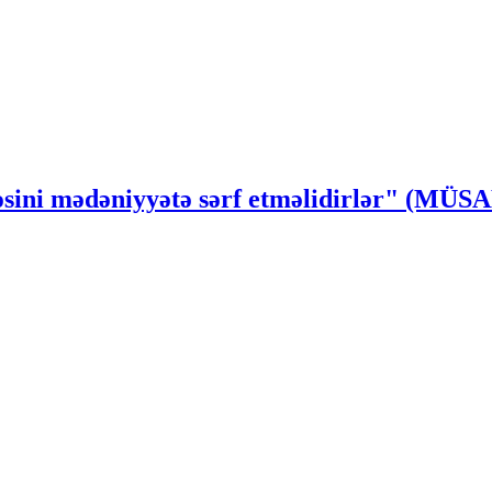
ssəsini mədəniyyətə sərf etməlidirlər" (MÜ