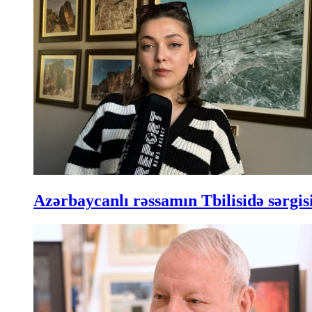
Azərbaycanlı rəssamın Tbilisidə sərgisi