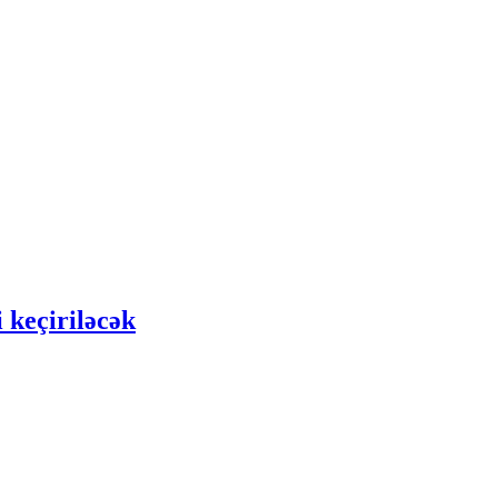
 keçiriləcək