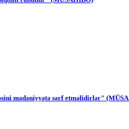
ssəsini mədəniyyətə sərf etməlidirlər" (MÜ