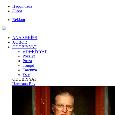
Haqqımızda
Əlaqə
Reklam
ANA SƏHİFƏ
XƏBƏR
ƏDƏBİYYAT
ƏDƏBİYYAT
Poeziya
Proza
Tənqid
Tərcümə
Esse
ƏDƏBİYYAT
Hamısına Bax