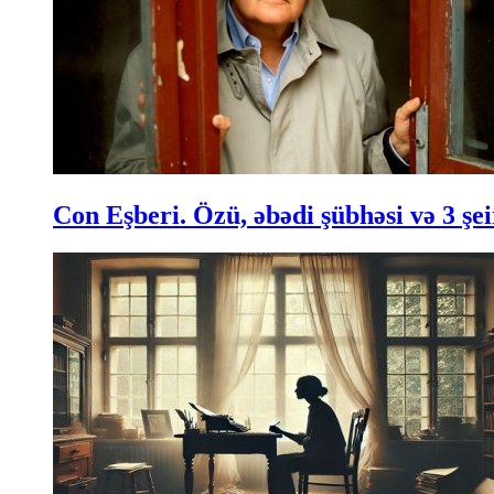
Con Eşberi. Özü, əbədi şübhəsi və 3 şei