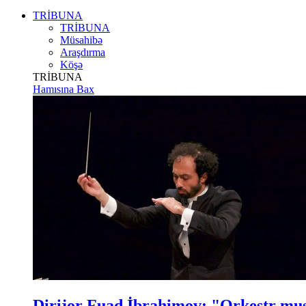
TRİBUNA
TRİBUNA
Müsahibə
Araşdırma
Köşə
TRİBUNA
Hamısına Bax
Dirijor Fuad İbrahimov: "Orkestr m