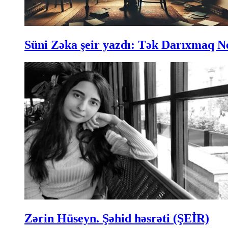
Süni Zəka şeir yazdı: Tək Darıxmaq N
Zərin Hüseyn. Şəhid həsrəti (ŞEİR)