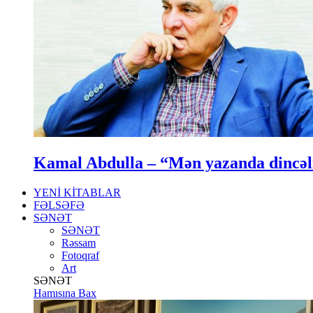
Kamal Abdulla – “Mən yazanda dincə
YENİ KİTABLAR
FƏLSƏFƏ
SƏNƏT
SƏNƏT
Rəssam
Fotoqraf
Art
SƏNƏT
Hamısına Bax