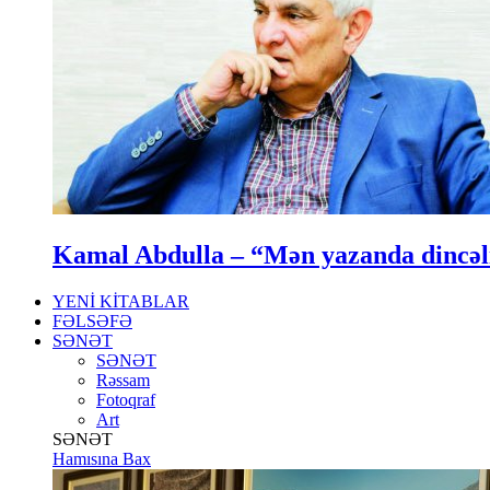
Kamal Abdulla – “Mən yazanda dincə
YENİ KİTABLAR
FƏLSƏFƏ
SƏNƏT
SƏNƏT
Rəssam
Fotoqraf
Art
SƏNƏT
Hamısına Bax