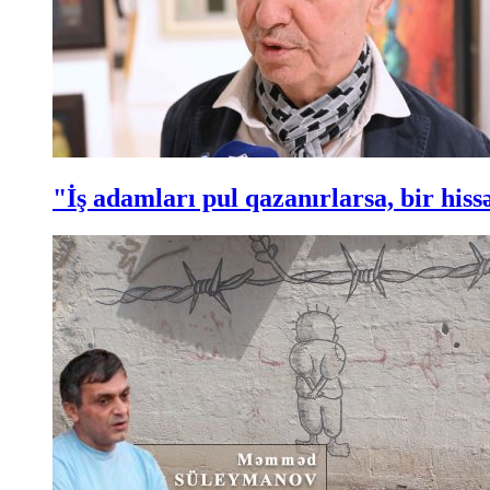
"İş adamları pul qazanırlarsa, bir hi