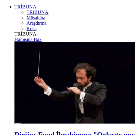
TRİBUNA
TRİBUNA
Müsahibə
Araşdırma
Köşə
TRİBUNA
Hamısına Bax
Dirijor Fuad İbrahimov: "Orkestr m