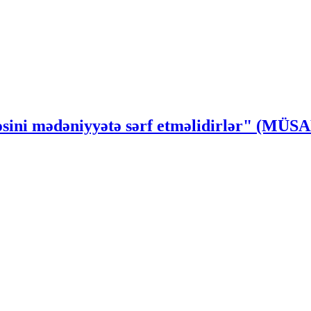
ssəsini mədəniyyətə sərf etməlidirlər" (MÜ