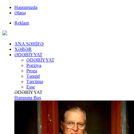
Haqqımızda
Əlaqə
Reklam
ANA SƏHİFƏ
XƏBƏR
ƏDƏBİYYAT
ƏDƏBİYYAT
Poeziya
Proza
Tənqid
Tərcümə
Esse
ƏDƏBİYYAT
Hamısına Bax