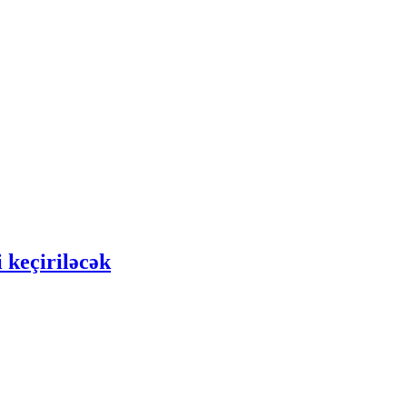
 keçiriləcək