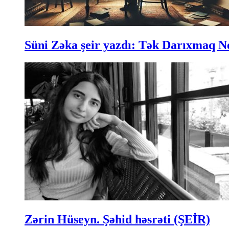
Süni Zəka şeir yazdı: Tək Darıxmaq N
Zərin Hüseyn. Şəhid həsrəti (ŞEİR)