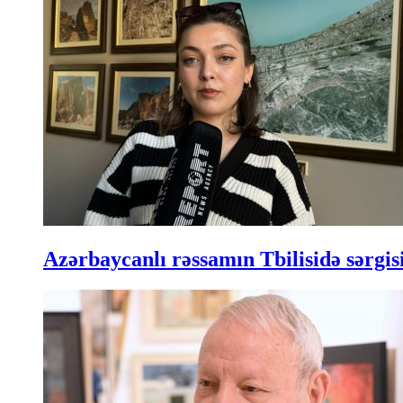
Azərbaycanlı rəssamın Tbilisidə sərgisi