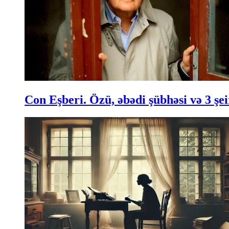
Con Eşberi. Özü, əbədi şübhəsi və 3 şei