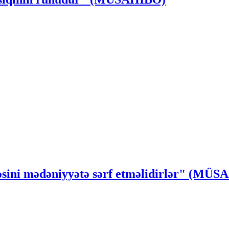
ssəsini mədəniyyətə sərf etməlidirlər" (MÜ