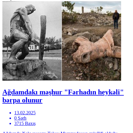
Ağdamdakı məşhur "Fərhadın heykəli"
bərpa olunur
13.02.2025
0 Şərh
3715 Baxış