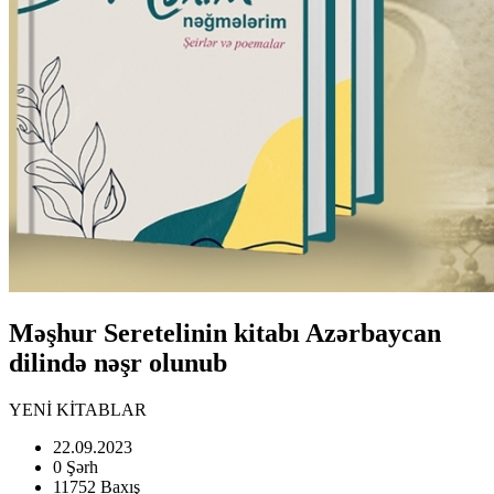
Məşhur Seretelinin kitabı Azərbaycan
dilində nəşr olunub
YENİ KİTABLAR
22.09.2023
0 Şərh
11752 Baxış