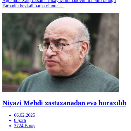
Ağdamda Xalq rəssamı Tokay Məmmədovun müəllifi olduğu
Fərhadın heykəli bərpa olunur. ...
Niyazi Mehdi xəstəxanadan evə buraxılıb
06.02.2025
0 Şərh
3724 Baxış