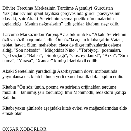
Dövlət Tərcümə Mərkəzinin Tərcümə Agentliyi Gürcüstan
Yazıçılar Evinin qrant layihəsi çərçivəsində gürcü poeziyasının
klassiki, şair Akaki Seretelinin seçmə poetik nümunələrinin
toplandığı "Mənim nəğmələrim” adlı şeirlər kitabını nəşr edib.
Tərcümə Mərkəzindən Yarpaq.Az-a bildirilib ki, "Akaki Seretelinin
özü və sözü haqqında” adlı "Ön söz”lə açılan kitaba şairin Vətən,
təbiət, həyat, ölüm, məhəbbət, eləcə də digər mövzularda qələmə
aldığı "Son nəfəsdə”, "Müqəddəs Nino”, "Tərbiyəçi” poemaları,
"Çal saçlar”, "Bahar”, "Sübh çağı”, "Coş, ey dəniz!”, "Arzu”, "Sirli
namə”, "Yarasa”, "Xəncər” kimi şeirləri daxil edilib.
Akaki Seretelinin yaradıcılığı Azərbaycanın dövri mətbuatında
yayımlansa da, kitab halında yerli oxuculara ilk dəfə təqdim edilir.
Kitabın "Ön söz”ünün, poema və şeirlərin orijinaldan tərcümə
müəllifi – tanınmış şair-tərcüməçi İmir Məmmədli, redaktoru Şəfiqə
Şəfadır.
Kitabı yaxın günlərdə aşağıdakı kitab evləri və mağazalarından əldə
etmək olar.
OXŞAR XƏBƏRLƏR