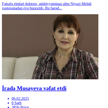
Fəlsəfə elmləri doktoru, ədəbiyyatşünas alim Niyazi Mehdi
xəstəxanadan evə buraxılıb. Bu barəd...
İradə Musayeva vəfat etdi
06.02.2025
0 Şərh
3856 Baxış