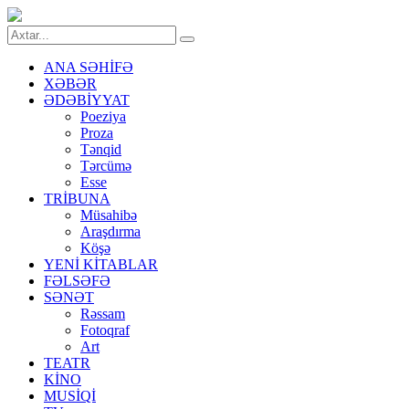
ANA SƏHİFƏ
XƏBƏR
ƏDƏBİYYAT
Poeziya
Proza
Tənqid
Tərcümə
Esse
TRİBUNA
Müsahibə
Araşdırma
Köşə
YENİ KİTABLAR
FƏLSƏFƏ
SƏNƏT
Rəssam
Fotoqraf
Art
TEATR
KİNO
MUSİQİ