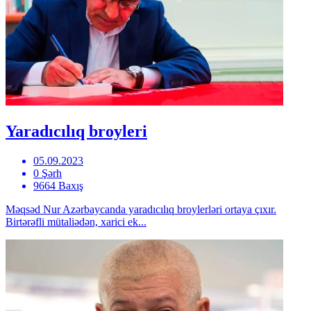
Yaradıcılıq broyleri
05.09.2023
0 Şərh
9664 Baxış
Məqsəd Nur Azərbaycanda yaradıcılıq broylerləri ortaya çıxır.
Birtərəfli mütaliədən, xarici ek...