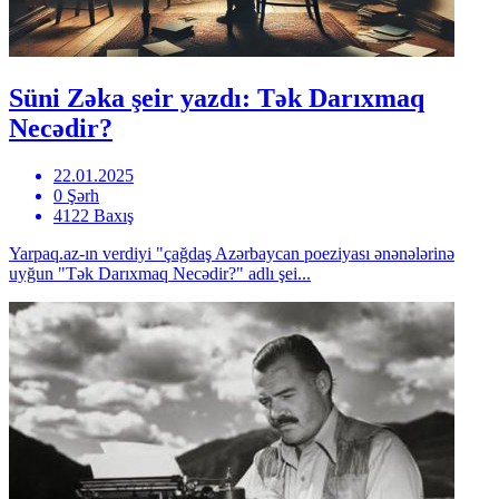
Süni Zəka şeir yazdı: Tək Darıxmaq
Necədir?
22.01.2025
0 Şərh
4122 Baxış
Yarpaq.az-ın verdiyi "çağdaş Azərbaycan poeziyası ənənələrinə
uyğun "Tək Darıxmaq Necədir?" adlı şei...