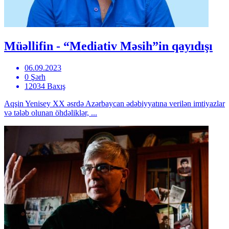
Müəllifin - “Mediativ Məsih”in qayıdışı
06.09.2023
0 Şərh
12034 Baxış
Aqşin Yenisey XX əsrdə Azərbaycan ədəbiyyatına verilən imtiyazlar
və tələb olunan öhdəliklər, ...