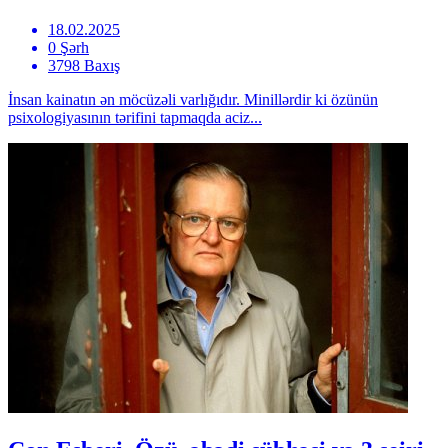
18.02.2025
0 Şərh
3798 Baxış
İnsan kainatın ən möcüzəli varlığıdır. Minillərdir ki özünün
psixologiyasının tərifini tapmaqda aciz...