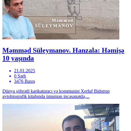
Məmməd Süleymanov. Hanzala: Həmişə
10 yaşında
21.01.2025
0 Şərh
3476 Baxış
Dünya şöhrətli karikaturaçı və kommunist Xerluf Bidstrup
avtobioqrafik kitabında ümumən incəsənətdə,...