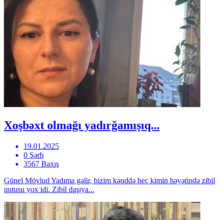
Xoşbəxt olmağı yadırğamışıq...
19.01.2025
0 Şərh
3567 Baxış
Günel Mövlud Yadıma gəlir, bizim kənddə heç kimin həyətində zibil
qutusu yox idi. Zibil daşıya...