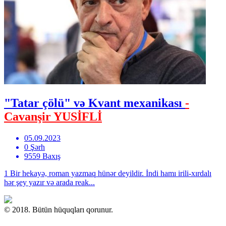
"Tatar çölü" və Kvant mexanikası
-
Cavanşir YUSİFLİ
05.09.2023
0 Şərh
9559 Baxış
1 Bir hekayə, roman yazmaq hünər deyildir. İndi hamı irili-xırdalı
hər şey yazır və arada reak...
© 2018. Bütün hüquqları qorunur.