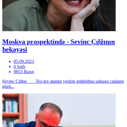
Moskva prospektində - Sevinc Çılğının
hekayəsi
05.09.2023
0 Şərh
9853 Baxış
Sevinc Çılğın Tez-tez atamın yerdən götürülmə səhnəsi canlanır
gözü...