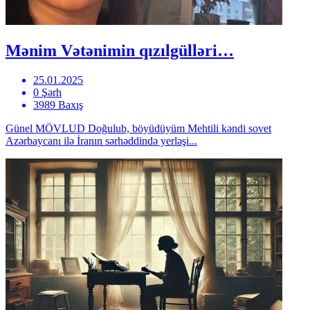
Mənim Vətənimin qızılgülləri…
25.01.2025
0 Şərh
3989 Baxış
Günel MÖVLUD Doğulub, böyüdüyüm Mehtili kəndi sovet
Azərbaycanı ilə İranın sərhəddində yerləşi...