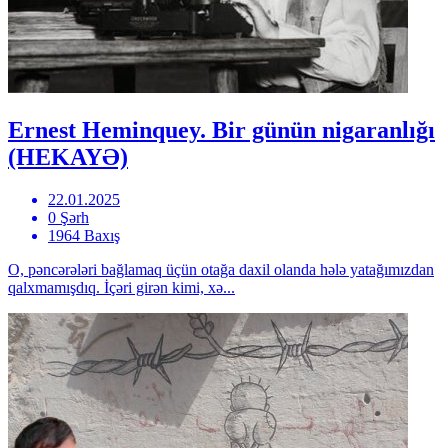
Ernest Heminquey. Bir günün nigaranlığı
(HEKAYƏ)
22.01.2025
0 Şərh
1964 Baxış
O, pəncərələri bağlamaq üçün otağa daxil olanda hələ yatağımızdan
qalxmamışdıq. İçəri girən kimi, xə...