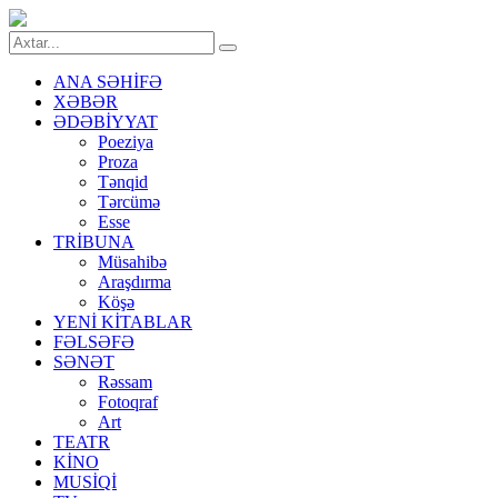
ANA SƏHİFƏ
XƏBƏR
ƏDƏBİYYAT
Poeziya
Proza
Tənqid
Tərcümə
Esse
TRİBUNA
Müsahibə
Araşdırma
Köşə
YENİ KİTABLAR
FƏLSƏFƏ
SƏNƏT
Rəssam
Fotoqraf
Art
TEATR
KİNO
MUSİQİ