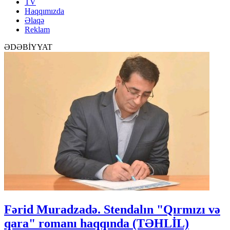
TV
Haqqımızda
Əlaqə
Reklam
ƏDƏBİYYAT
Fərid Muradzadə. Stendalın "Qırmızı və
qara" romanı haqqında (TƏHLİL)