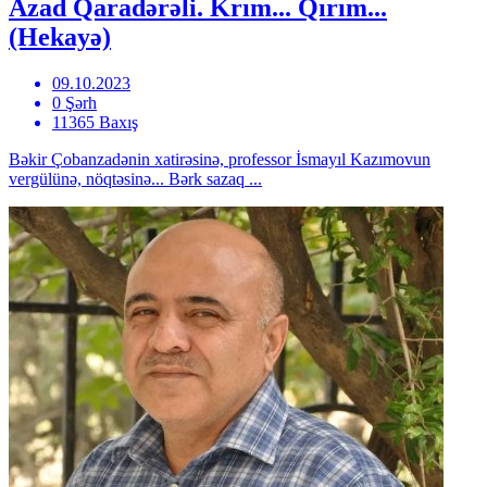
Azad Qaradərəli. Krım... Qırım...
(Hekayə)
09.10.2023
0 Şərh
11365 Baxış
Bəkir Çobanzadənin xatirəsinə, professor İsmayıl Kazımovun
vergülünə, nöqtəsinə... Bərk sazaq ...