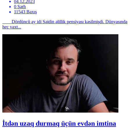
04.12.2023
0 Şərh
11543 Baxış
Dördüncü ay idi Səidin əlillik pensiyası kəsilmişdi. Dünyasında
heç vaxt...
İtdən uzaq durmaq üçün evdən imtina