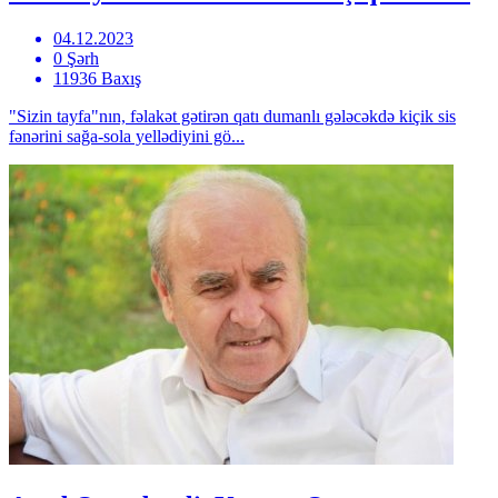
04.12.2023
0 Şərh
11936 Baxış
"Sizin tayfa"nın, fəlakət gətirən qatı dumanlı gələcəkdə kiçik sis
fənərini sağa-sola yellədiyini gö...