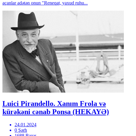
açanlar adətən onun "Reneqat, yaxud ruhu...
Luici Pirandello. Xanım Frola və
kürəkəni cənab Ponsa (HEKAYƏ)
24.01.2024
0 Şərh
1688 Baxış