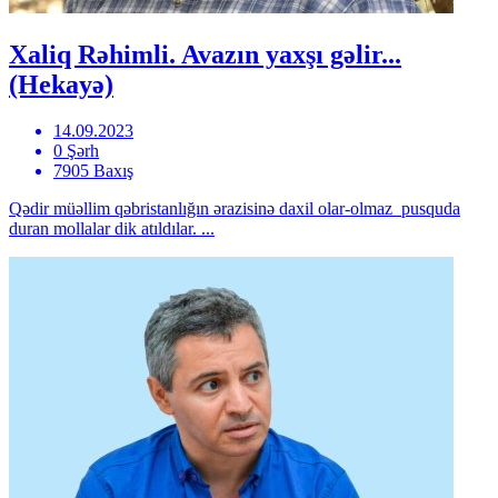
Xaliq Rəhimli. Avazın yaxşı gəlir...
(Hekayə)
14.09.2023
0 Şərh
7905 Baxış
Qədir müəllim qəbristanlığın ərazisinə daxil olar-olmaz pusquda
duran mollalar dik atıldılar. ...