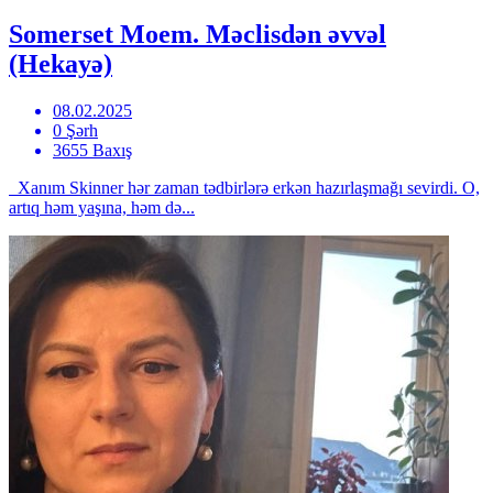
Somerset Moem. Məclisdən əvvəl
(Hekayə)
08.02.2025
0 Şərh
3655 Baxış
Xanım Skinner hər zaman tədbirlərə erkən hazırlaşmağı sevirdi. O,
artıq həm yaşına, həm də...