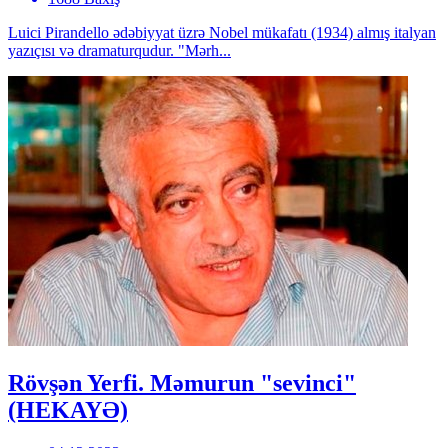
Luici Pirandello ədəbiyyat üzrə Nobel mükafatı (1934) almış italyan
yazıçısı və dramaturqudur. "Mərh...
Rövşən Yerfi. Məmurun "sevinci"
(HEKAYƏ)