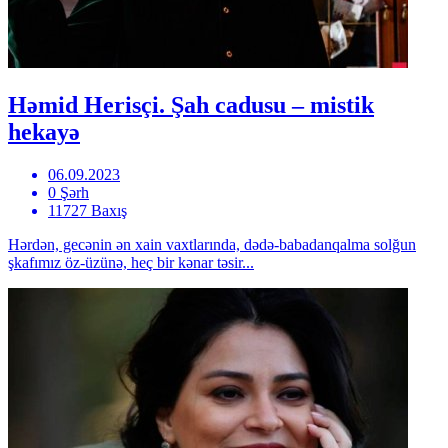
Həmid Herisçi. Şah cadusu – mistik
hekayə
06.09.2023
0 Şərh
11727 Baxış
Hərdən, gecənin ən xain vaxtlarında, dədə-babadanqalma solğun
şkafımız öz-üzünə, heç bir kənar təsir...