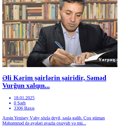
Əli Kərim şairlərin şairidir, Səməd
Vurğun xalqın...
18.01.2025
0 Şərh
3306 Baxış
Aqşin Yenisey Vəhy sözlə deyil, səslə gəlib. Çox güman
Məhəmməd də ayələri avazla oxuyub və mü...