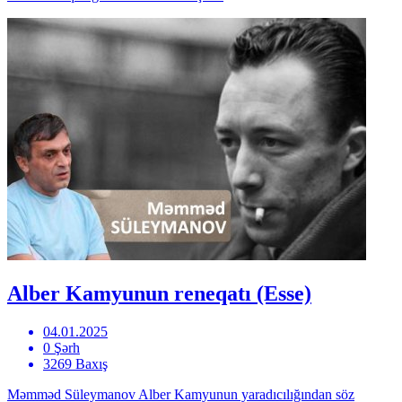
Alber Kamyunun reneqatı (Esse)
04.01.2025
0 Şərh
3269 Baxış
Məmməd Süleymanov Alber Kamyunun yaradıcılığından söz