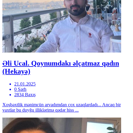
Əli Ucal. Qoynumdakı əlçatmaz qadın
(Hekayə)
21.01.2025
0 Şərh
2834 Baxış
Xoşbəxtlik mənimçün arvadımdan çox uzaqlardadı... Ancaq bir
vaxtlar bu duyğu illiklərimə qədər hiss ...