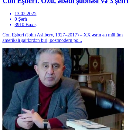
Con Eşberi. Özü, əbədi şübhəsi və 3 şeiri
13.02.2025
0 Şərh
3910 Baxış
Con Eşberi (John Ashbery, 1927–2017) – XX əsrin ən mühüm
amerikalı şairlərdən biri, postmodern po...