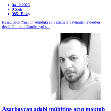
04.12.2023
0 Şərh
9851 Baxış
Rəşad Səfər Yazının adındakı ev yazıçılara paylanılan evlərdən
deyil. Oralarda illərdir eyni s...
Azərbaycan ədəbi mühitinə açıq məktub