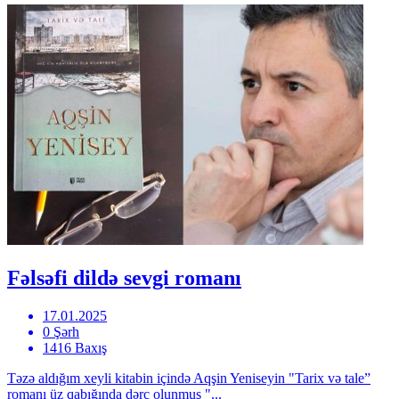
Fəlsəfi dildə sevgi romanı
17.01.2025
0 Şərh
1416 Baxış
Təzə aldığım xeyli kitabin içində Aqşin Yeniseyin "Tarix və tale”
romanı üz qabığında dərc olunmuş "...