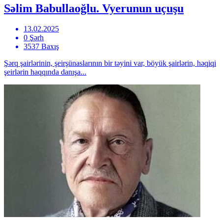
Səlim Babullaoğlu. Vyerunun uçuşu
13.02.2025
0 Şərh
3537 Baxış
Şərq şairlərinin, şeirşünaslarının bir təyini var, böyük şairlərin, həqiqi
şeirlərin haqqında danışa...