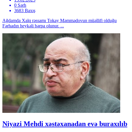
0 Şərh
3683 Baxış
Ağdamda Xalq rəssamı Tokay Məmmədovun müəllifi olduğu
Fərhadın heykəli bərpa olunur. ...
Niyazi Mehdi xəstəxanadan evə buraxılıb