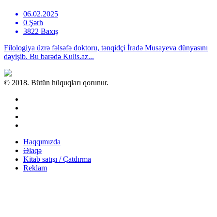
06.02.2025
0 Şərh
3822 Baxış
Filologiya üzrə fəlsəfə doktoru, tənqidçi İradə Musayeva dünyasını
dəyişib. Bu barədə Kulis.az...
© 2018. Bütün hüquqları qorunur.
Haqqımızda
Əlaqə
Kitab satışı / Çatdırma
Reklam