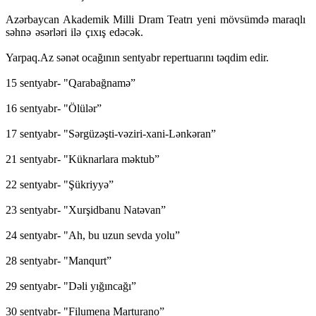
Azərbaycan Akademik Milli Dram Teatrı yeni mövsümdə maraqlı
səhnə əsərləri ilə çıxış edəcək.
Yarpaq.Az sənət ocağının sentyabr repertuarını təqdim edir.
15 sentyabr- "Qarabağnamə”
16 sentyabr- "Ölülər”
17 sentyabr- "Sərgüzəşti-vəziri-xani-Lənkəran”
21 sentyabr- "Küknarlara məktub”
22 sentyabr- "Şükriyyə”
23 sentyabr- "Xurşidbanu Natəvan”
24 sentyabr- "Ah, bu uzun sevda yolu”
28 sentyabr- "Manqurt”
29 sentyabr- "Dəli yığıncağı”
30 sentyabr- "Filumena Marturano”