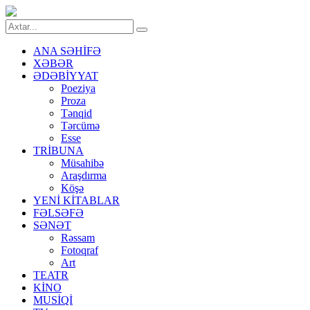
ANA SƏHİFƏ
XƏBƏR
ƏDƏBİYYAT
Poeziya
Proza
Tənqid
Tərcümə
Esse
TRİBUNA
Müsahibə
Araşdırma
Köşə
YENİ KİTABLAR
FƏLSƏFƏ
SƏNƏT
Rəssam
Fotoqraf
Art
TEATR
KİNO
MUSİQİ