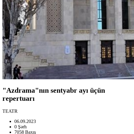
"Azdrama"nın sentyabr ayı üçün
repertuarı
TEATR
06.09.2023
0 Şərh
7058 Baxış