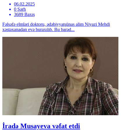
06.02.2025
0 Şərh
3689 Baxış
Fəlsəfə elmləri doktoru, ədəbiyyatşünas alim Niyazi Mehdi
xəstəxanadan evə buraxılıb. Bu barəd...
İradə Musayeva vəfat etdi