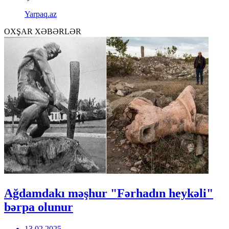
Yarpaq.az
OXŞAR XƏBƏRLƏR
Ağdamdakı məşhur "Fərhadın heykəli"
bərpa olunur
13.02.2025