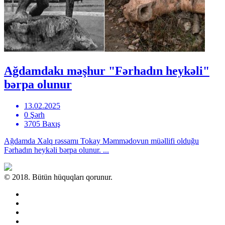
Ağdamdakı məşhur "Fərhadın heykəli"
bərpa olunur
13.02.2025
0 Şərh
3705 Baxış
Ağdamda Xalq rəssamı Tokay Məmmədovun müəllifi olduğu
Fərhadın heykəli bərpa olunur. ...
© 2018. Bütün hüquqları qorunur.