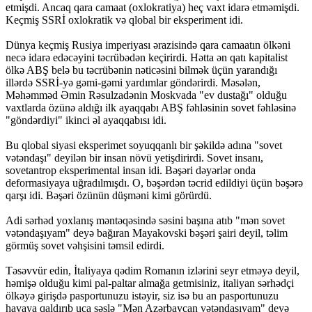
etmişdi. Ancaq qara camaat (oxlokratiya) heç vaxt idarə etməmişdi.
Keçmiş SSRİ oxlokratik və qlobal bir eksperiment idi.
Dünya keçmiş Rusiya imperiyası ərazisində qara camaatın ölkəni
necə idarə edəcəyini təcrübədən keçirirdi. Hətta ən qatı kapitalist
ölkə ABŞ belə bu təcrübənin nəticəsini bilmək üçün yarandığı
illərdə SSRİ-yə gəmi-gəmi yardımlar göndərirdi. Məsələn,
Məhəmməd Əmin Rəsulzadənin Moskvada "ev dustağı" olduğu
vaxtlarda özünə aldığı ilk ayaqqabı ABŞ fəhləsinin sovet fəhləsinə
"göndərdiyi" ikinci əl ayaqqabısı idi.
Bu qlobal siyasi eksperimet soyuqqanlı bir şəkildə adına "sovet
vətəndaşı" deyilən bir insan növü yetişdirirdi. Sovet insanı,
sovetantrop eksperimental insan idi. Bəşəri dəyərlər onda
deformasiyaya uğradılmışdı. O, bəşərdən təcrid edildiyi üçün bəşərə
qarşı idi. Bəşəri özünün düşməni kimi görürdü.
Adi sərhəd yoxlanış məntəqəsində səsini başına atıb "mən sovet
vətəndaşıyam" deyə bağıran Mayakovski bəşəri şairi deyil, təlim
görmüş sovet vəhşisini təmsil edirdi.
Təsəvvür edin, İtaliyaya qədim Romanın izlərini seyr etməyə deyil,
həmişə olduğu kimi pal-paltar almağa getmisiniz, italiyan sərhədçi
ölkəyə girişdə pasportunuzu istəyir, siz isə bu an pasportunuzu
havaya qaldırıb uca səslə "Mən Azərbaycan vətəndaşıyam" deyə