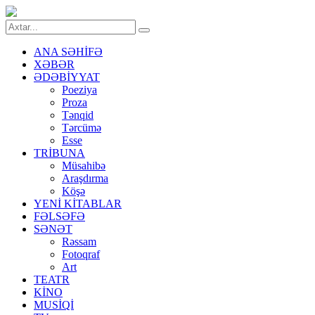
ANA SƏHİFƏ
XƏBƏR
ƏDƏBİYYAT
Poeziya
Proza
Tənqid
Tərcümə
Esse
TRİBUNA
Müsahibə
Araşdırma
Köşə
YENİ KİTABLAR
FƏLSƏFƏ
SƏNƏT
Rəssam
Fotoqraf
Art
TEATR
KİNO
MUSİQİ