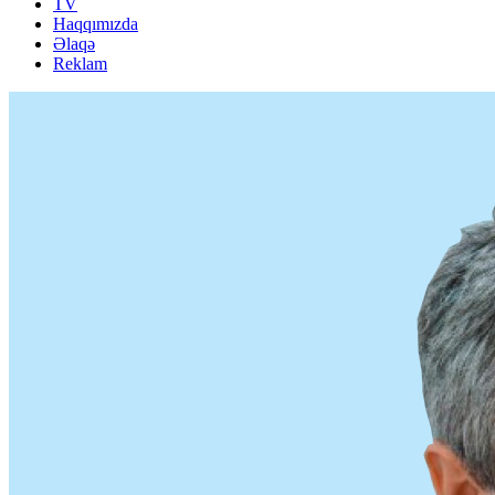
TV
Haqqımızda
Əlaqə
Reklam