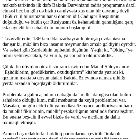
məktəb tarixində ilk dəfə Bakıda Darvinizmi tədris proqramına daxil
etməsi heç bu gün də bizim cəmiyyətə xas olan bir davranış deyil.
1869-cu il bilirsinizmi hansı dönəm idi! Cadugər Rasputinin
doğulduğu və bütün çar Rusiyasını öz kəhanətinin qaranlığına qərq
edəcəyi elit bir cəhalət dönəminin başladığı il.
Təsəvvür edin, 1869-cu ildə azərbaycanlı bir uşaq evdə atasına
danışır ki, müəllim bizə insanın meymundan əmələ gəldiyini öyrədir.
Və səhəri gün Zərdabinin aqibətini düşünün. Yəqin ki, "Əkinçi"yə
ömrü yetməyəcəkdi, Ya vurub, ya çərlədib öldürəcəkdik.
Çünki bu dövrdən otuz il sonranı təsvir edən Manaf Süleymanov
"Eşitdiklərim, gördüklərim, oxuduqlarım" kitabında yazırdı ki,
qızlarını məktəbə qoyan ataları Bakıda öz evində namaz qıldığı
yerdə arxadan bıçaqlayıb öldürürdülər.
Problemlərə gəlincə, adının qabağında "milli” damğası olan bütün
sahələrdə olduğu kimi, milli mətbuatın da xeyli problemləri var.
Məsələn, bu gün ciddi dünya mediası öz oxucu auditoriyasını həm
də müəllif fikirlərinin, müəllif peşəkarlığının ətrafında formalaşdırır.
Bu ənənə beş-altı il əvvəl bizdə də vardı və medianı da daha
oxunaqlı etmişdi.
Amma baş redaktorlar holdinq partonlarına çevirlib "imknalı