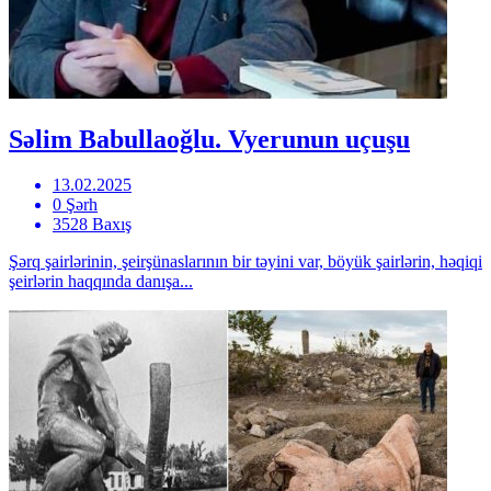
Səlim Babullaoğlu. Vyerunun uçuşu
13.02.2025
0 Şərh
3528 Baxış
Şərq şairlərinin, şeirşünaslarının bir təyini var, böyük şairlərin, həqiqi
şeirlərin haqqında danışa...