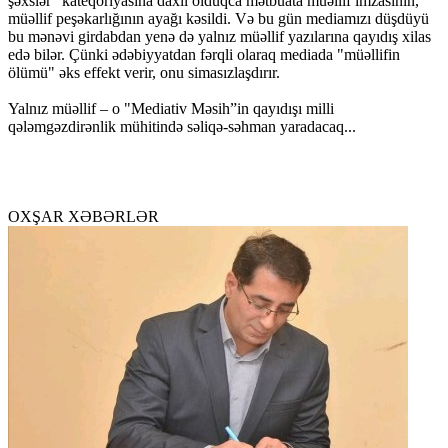
şəxslər” kateqoriyasına daxil olduqca mətbuata müəllif imzasının,
müəllif peşəkarlığının ayağı kəsildi. Və bu gün mediamızı düşdüyü
bu mənəvi girdabdan yenə də yalnız müəllif yazılarına qayıdış xilas
edə bilər. Çünki ədəbiyyatdan fərqli olaraq mediada "müəllifin
ölümü" əks effekt verir, onu simasızlaşdırır.
Yalnız müəllif – o "Mediativ Məsih”in qayıdışı milli
qələmgəzdirənlik mühitində səliqə-səhman yaradacaq...
OXŞAR XƏBƏRLƏR