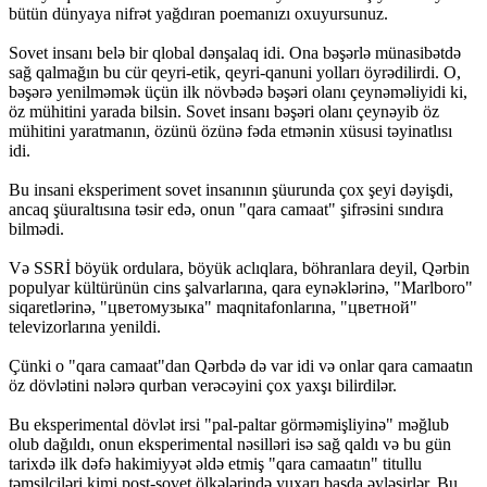
bütün dünyaya nifrət yağdıran poemanızı oxuyursunuz.
Sovet insanı belə bir qlobal dənşalaq idi. Ona bəşərlə münasibətdə
sağ qalmağın bu cür qeyri-etik, qeyri-qanuni yolları öyrədilirdi. O,
bəşərə yenilməmək üçün ilk növbədə bəşəri olanı çeynəməliyidi ki,
öz mühitini yarada bilsin. Sovet insanı bəşəri olanı çeynəyib öz
mühitini yaratmanın, özünü özünə fəda etmənin xüsusi təyinatlısı
idi.
Bu insani eksperiment sovet insanının şüurunda çox şeyi dəyişdi,
ancaq şüuraltısına təsir edə, onun "qara camaat" şifrəsini sındıra
bilmədi.
Və SSRİ böyük ordulara, böyük aclıqlara, böhranlara deyil, Qərbin
populyar kültürünün cins şalvarlarına, qara eynəklərinə, "Marlboro"
siqaretlərinə, "цветомузыка" maqnitafonlarına, "цветной"
televizorlarına yenildi.
Çünki o "qara camaat"dan Qərbdə də var idi və onlar qara camaatın
öz dövlətini nələrə qurban verəcəyini çox yaxşı bilirdilər.
Bu eksperimental dövlət irsi "pal-paltar görməmişliyinə" məğlub
olub dağıldı, onun eksperimental nəsilləri isə sağ qaldı və bu gün
tarixdə ilk dəfə hakimiyyət əldə etmiş "qara camaatın" titullu
təmsilçiləri kimi post-sovet ölkələrində yuxarı başda əyləşirlər. Bu