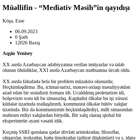
Müəllifin - “Mediativ Məsih”in qayıdışı
Köşə, Esse
06.09.2023
0 Şərh
12026 Baxış
Aqşin Yenisey
XX əsrdə Azərbaycan ədəbiyyatına verilən imtiyazlar və tələb
olunan öhdəliklər, XXI əsrdə Azərbaycan mətbuatına ürcah oldu.
XX əsrdə fəlsəfədə belə bir problem müzakirə olunurdu;
Heçkimləşdirmə. Bu, ictimai-tarixi, mənəvi-əxlaqi məsuliyyətdən
azad edən bir sosializm forması idi. Ucaldılmış proletarizm idi,
bolşevizm xoru idi bu simasızlıq. Kapitalist ölkələr bu işi xüsusi
kütlələr üzərində reallaşdırırdı, kommunist ölkələr bütöv xalqlar
üzərində. Biz də kommunizmin heçkimləşdirdiyi, milli simasından
məhrum etdiyi xalqlardan biriydik. Bir xalq olaraq qlobal bir
eksperimetin əyani vəsaiti idik.
Keçmiş SSRİ qurulana qədər dövləti aristokratlar, filosoflar,
oliqarxlar, teokratlar, hətta timokratlar (şöhrət düşkünləri) və s. idarə