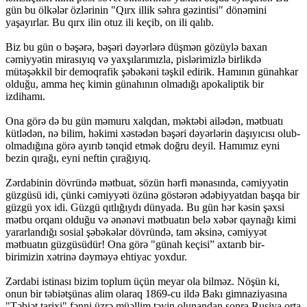
gün bu ölkələr özlərinin "Qırx illik səhra gəzintisi" dönəmini
yaşayırlar. Bu qırx ilin otuz ili keçib, on ili qalıb.
Biz bu gün o bəşərə, bəşəri dəyərlərə düşmən gözüylə baxan
cəmiyyətin mirasıyıq və yaxşılarımızla, pislərimizlə birlikdə
mütəşəkkil bir demoqrafik şəbəkəni təşkil edirik. Hamının günahkar
olduğu, amma heç kimin günahının olmadığı apokaliptik bir
izdihamı.
Ona görə də bu gün məmuru xalqdan, məktəbi ailədən, mətbuatı
kütlədən, nə bilim, həkimi xəstədən bəşəri dəyərlərin daşıyıcısı olub-
olmadığına görə ayırıb tənqid etmək doğru deyil. Hamımız eyni
bezin qırağı, eyni neftin çırağıyıq.
Zərdabinin dövründə mətbuat, sözün hərfi mənasında, cəmiyyətin
güzgüsü idi, çünki cəmiyyəti özünə göstərən ədəbiyyatdan başqa bir
güzgü yox idi. Güzgü qıtlığıydı dünyada. Bu gün hər kəsin şəxsi
mətbu orqanı olduğu və ənənəvi mətbuatın belə xəbər qaynağı kimi
yararlandığı sosial şəbəkələr dövründə, tam əksinə, cəmiyyət
mətbuatın güzgüsüdür! Ona görə "günah keçisi” axtarıb bir-
birimizin xətrinə dəyməyə ehtiyac yoxdur.
Zərdabi istinası bizim toplum üçün meyar ola bilməz. Nöşün ki,
onun bir təbiətşünas alim olaraq 1869-cu ildə Bakı gimnaziyasına
"Təbiət tarixi" fənni üzrə müəllim təyin olunandan sonra Rusiya orta