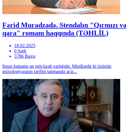
Fərid Muradzadə. Stendalın "Qırmızı və
qara" romanı haqqında (TƏHLİL)
18.02.2025
0 Şərh
3786 Baxış
İnsan kainatın ən möcüzəli varlığıdır. Minillərdir ki özünün
psixologiyasının tərifini tapmaqda aciz...