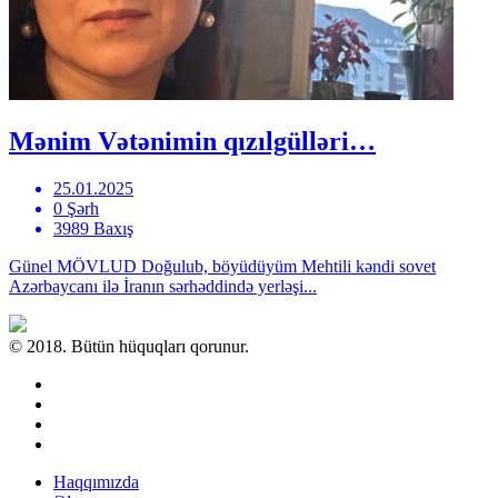
Mənim Vətənimin qızılgülləri…
25.01.2025
0 Şərh
3989 Baxış
Günel MÖVLUD Doğulub, böyüdüyüm Mehtili kəndi sovet
Azərbaycanı ilə İranın sərhəddində yerləşi...
© 2018. Bütün hüquqları qorunur.
Haqqımızda