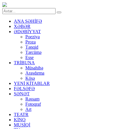
ANA SƏHİFƏ
XƏBƏR
ƏDƏBİYYAT
Poeziya
Proza
Tənqid
Tərcümə
Esse
TRİBUNA
Müsahibə
Araşdırma
Köşə
YENİ KİTABLAR
FƏLSƏFƏ
SƏNƏT
Rəssam
Fotoqraf
Art
TEATR
KİNO
MUSİQİ