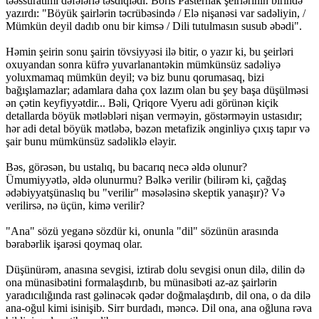
təəssüratımı dəfələrlə təsdiqlədi. Boris Pasternak şeirlərinin birində
yazırdı: "Böyük şairlərin təcrübəsində / Elə nişanəsi var sadəliyin, /
Mümkün deyil dadıb onu bir kimsə / Dili tutulmasın susub əbədi".
Həmin şeirin sonu şairin tövsiyyəsi ilə bitir, o yazır ki, bu şeirləri
oxuyandan sonra küfrə yuvarlanantəkin mümkünsüz sadəliyə
yoluxmamaq mümkün deyil; və biz bunu qorumasaq, bizi
bağışlamazlar; adamlara daha çox lazım olan bu şey başa düşülməsi
ən çətin keyfiyyətdir... Bəli, Qriqore Vyeru adi görünən kiçik
detallarda böyük mətləbləri nişan verməyin, göstərməyin ustasıdır;
hər adi detal böyük mətləbə, bəzən metafizik ənginliyə çıxış tapır və
şair bunu mümkünsüz sadəliklə eləyir.
Bəs, görəsən, bu ustalıq, bu bacarıq necə əldə olunur?
Ümumiyyətlə, əldə olunurmu? Bəlkə verilir (bilirəm ki, çağdaş
ədəbiyyatşünaslıq bu "verilir" məsələsinə skeptik yanaşır)? Və
verilirsə, nə üçün, kimə verilir?
"Ana" sözü yeganə sözdür ki, onunla "dil" sözünün arasında
bərabərlik işarəsi qoymaq olar.
Düşünürəm, anasına sevgisi, iztirab dolu sevgisi onun dilə, dilin də
ona münasibətini formalaşdırıb, bu münasibəti az-az şairlərin
yaradıcılığında rast gəlinəcək qədər doğmalaşdırıb, dil ona, o da dilə
ana-oğul kimi isinişib. Sirr burdadı, məncə. Dil ona, ana oğluna rəva