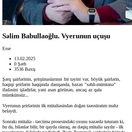
Səlim Babullaoğlu. Vyerunun uçuşu
Esse
13.02.2025
0 Şərh
3536 Baxış
Şərq şairlərinin, şeirşünaslarının bir təyini var, böyük şairlərin,
həqiqi şeirlərin haqqında danışanda, bəzən "səhli-mümtənə"
ifadəsini işlədirlər, yəni asan görünən, ancaq az qala
mümkünsüz...
Vyerunun şeirlərinin ilk mütaliəsindən doğan təəssüratım məhz
beləydi.
Sonrakı mütaliə - tərcümə prosesindəki oxunu nəzərdə tuturam ki,
bu da, bilənlər bilir, bir qayda olaraq, ən dəqiq mütaliə sayılır - ilk