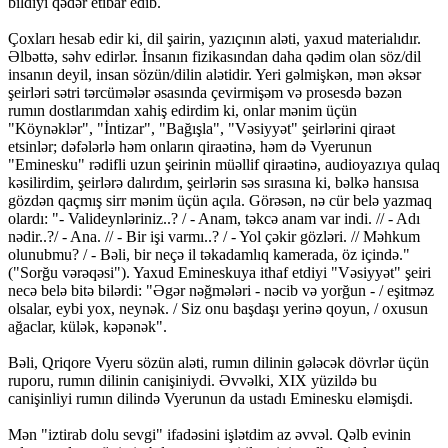
bildiyi qədər etibar edib.
Çoxları hesab edir ki, dil şairin, yazıçının aləti, yaxud materialıdır.
Əlbəttə, səhv edirlər. İnsanın fizikasından daha qədim olan söz/dil
insanın deyil, insan sözün/dilin alətidir. Yeri gəlmişkən, mən əksər
şeirləri sətri tərcümələr əsasında çevirmişəm və prosesdə bəzən
rumın dostlarımdan xahiş edirdim ki, onlar mənim üçün
"Köynəklər", "İntizar", "Bağışla", "Vəsiyyət" şeirlərini qiraət
etsinlər; dəfələrlə həm onların qiraətinə, həm də Vyerunun
"Eminesku" rədifli uzun şeirinin müəllif qiraətinə, audioyazıya qulaq
kəsilirdim, şeirlərə dalırdım, şeirlərin səs sırasına ki, bəlkə hansısa
gözdən qaçmış sirr mənim üçün açıla. Görəsən, nə cür belə yazmaq
olardı: "- Valideynləriniz..? / - Anam, təkcə anam var indi. // - Adı
nədir..?/ - Ana. // - Bir işi varmı..? / - Yol çəkir gözləri. // Məhkum
olunubmu? / - Bəli, bir neçə il təkadamlıq kamerada, öz içində."
("Sorğu vərəqəsi"). Yaxud Emineskuya ithaf etdiyi "Vəsiyyət" şeiri
necə belə bitə bilərdi: "Əgər nəğmələri - nəcib və yorğun - / eşitməz
olsalar, eybi yox, neynək. / Siz onu başdaşı yerinə qoyun, / oxusun
ağaclar, külək, kəpənək".
Bəli, Qriqore Vyeru sözün aləti, rumın dilinin gələcək dövrlər üçün
ruporu, rumın dilinin canişiniydi. Əvvəlki, XIX yüzildə bu
canişinliyi rumın dilində Vyerunun da ustadı Eminesku eləmişdi.
Mən "iztirab dolu sevgi" ifadəsini işlətdim az əvvəl. Qəlb evinin