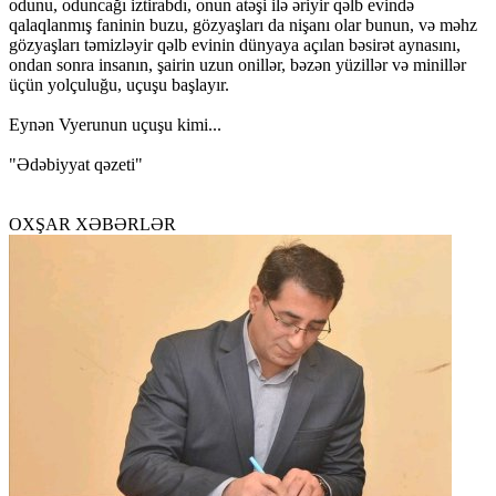
odunu, oduncağı iztirabdı, onun atəşi ilə əriyir qəlb evində
qalaqlanmış faninin buzu, gözyaşları da nişanı olar bunun, və məhz
gözyaşları təmizləyir qəlb evinin dünyaya açılan bəsirət aynasını,
ondan sonra insanın, şairin uzun onillər, bəzən yüzillər və minillər
üçün yolçuluğu, uçuşu başlayır.
Eynən Vyerunun uçuşu kimi...
"Ədəbiyyat qəzeti"
OXŞAR XƏBƏRLƏR