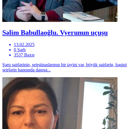
Səlim Babullaoğlu. Vyerunun uçuşu
13.02.2025
0 Şərh
3537 Baxış
Şərq şairlərinin, şeirşünaslarının bir təyini var, böyük şairlərin, həqiqi
şeirlərin haqqında danışa...