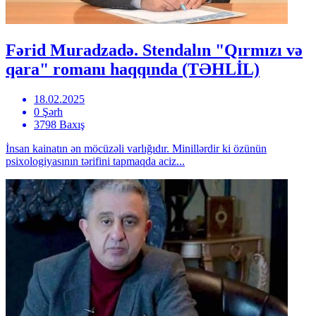
Fərid Muradzadə. Stendalın "Qırmızı və
qara" romanı haqqında (TƏHLİL)
18.02.2025
0 Şərh
3798 Baxış
İnsan kainatın ən möcüzəli varlığıdır. Minillərdir ki özünün
psixologiyasının tərifini tapmaqda aciz...