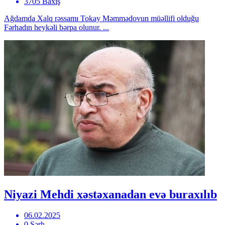
3705 Baxış
Ağdamda Xalq rəssamı Tokay Məmmədovun müəllifi olduğu
Fərhadın heykəli bərpa olunur. ...
Niyazi Mehdi xəstəxanadan evə buraxılıb
06.02.2025
0 Şərh