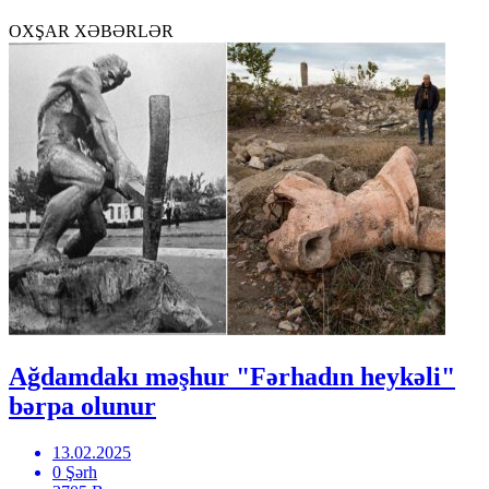
OXŞAR XƏBƏRLƏR
Ağdamdakı məşhur "Fərhadın heykəli"
bərpa olunur
13.02.2025
0 Şərh