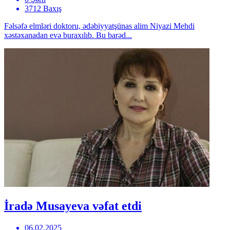
3712 Baxış
Fəlsəfə elmləri doktoru, ədəbiyyatşünas alim Niyazi Mehdi
xəstəxanadan evə buraxılıb. Bu barəd...
İradə Musayeva vəfat etdi
06.02.2025