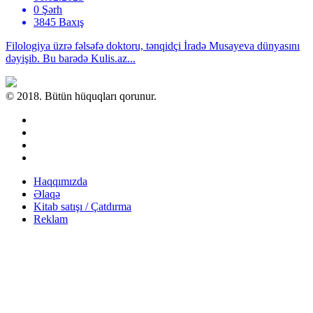
0 Şərh
3845 Baxış
Filologiya üzrə fəlsəfə doktoru, tənqidçi İradə Musayeva dünyasını
dəyişib. Bu barədə Kulis.az...
© 2018. Bütün hüquqları qorunur.
Haqqımızda
Əlaqə
Kitab satışı / Çatdırma
Reklam