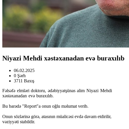
Niyazi Mehdi xəstəxanadan evə buraxılıb
06.02.2025
0 Şərh
3711 Baxış
Fəlsəfə elmləri doktoru, ədəbiyyatşünas alim Niyazi Mehdi
xəstəxanadan evə buraxılıb.
Bu barədə "Report"a onun oğlu məlumat verib.
Onun sözlərinə görə, atasının müalicəsi evdə davam etdirilir,
vəziyyəti stabildir.