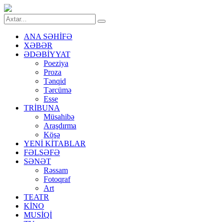
ANA SƏHİFƏ
XƏBƏR
ƏDƏBİYYAT
Poeziya
Proza
Tənqid
Tərcümə
Esse
TRİBUNA
Müsahibə
Araşdırma
Köşə
YENİ KİTABLAR
FƏLSƏFƏ
SƏNƏT
Rəssam
Fotoqraf
Art
TEATR
KİNO
MUSİQİ