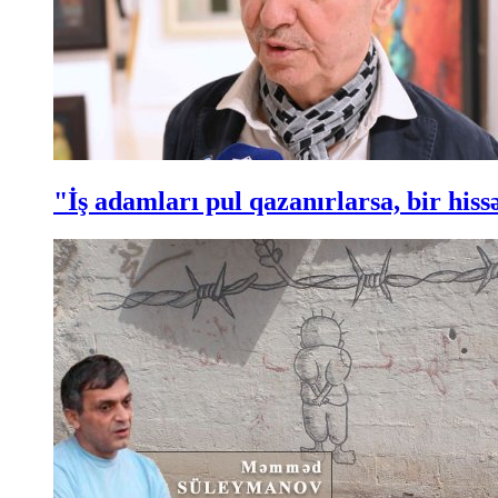
"İş adamları pul qazanırlarsa, bir hi