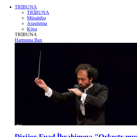
TRİBUNA
TRİBUNA
Müsahibə
Araşdırma
Köşə
TRİBUNA
Hamısına Bax
Dirijor Fuad İbrahimov: "Orkestr m