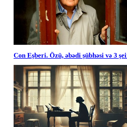
Con Eşberi. Özü, əbədi şübhəsi və 3 şei