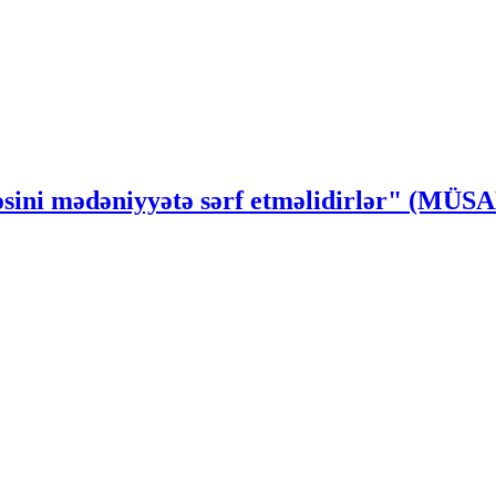
ssəsini mədəniyyətə sərf etməlidirlər" (MÜ