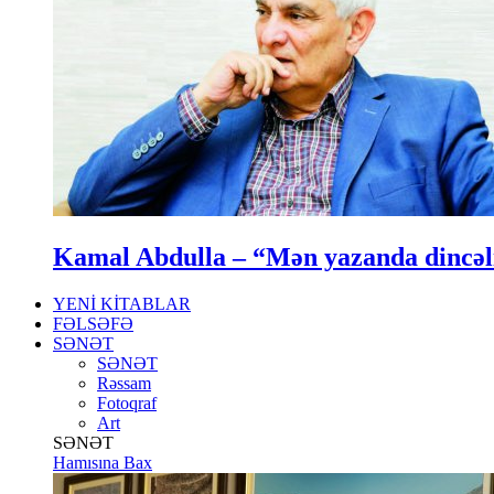
Kamal Abdulla – “Mən yazanda dincə
YENİ KİTABLAR
FƏLSƏFƏ
SƏNƏT
SƏNƏT
Rəssam
Fotoqraf
Art
SƏNƏT
Hamısına Bax