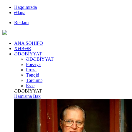
Haqqımızda
Əlaqə
Reklam
ANA SƏHİFƏ
XƏBƏR
ƏDƏBİYYAT
ƏDƏBİYYAT
Poeziya
Proza
Tənqid
Tərcümə
Esse
ƏDƏBİYYAT
Hamısına Bax