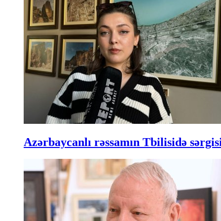
Azərbaycanlı rəssamın Tbilisidə sərgisi