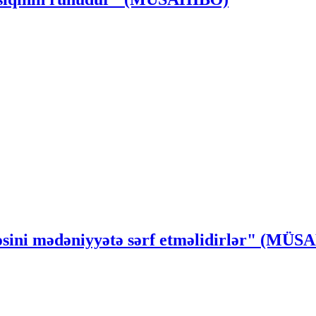
ssəsini mədəniyyətə sərf etməlidirlər" (MÜ