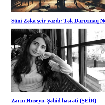
Süni Zəka şeir yazdı: Tək Darıxmaq N
Zərin Hüseyn. Şəhid həsrəti (ŞEİR)