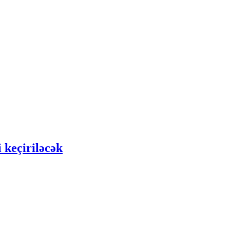
 keçiriləcək