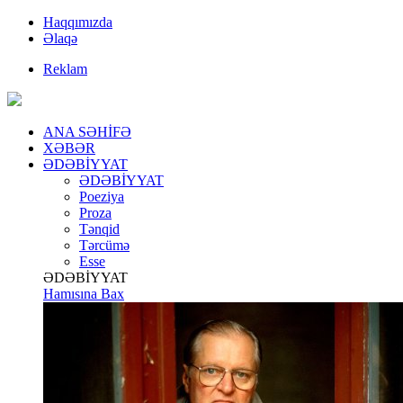
Haqqımızda
Əlaqə
Reklam
ANA SƏHİFƏ
XƏBƏR
ƏDƏBİYYAT
ƏDƏBİYYAT
Poeziya
Proza
Tənqid
Tərcümə
Esse
ƏDƏBİYYAT
Hamısına Bax