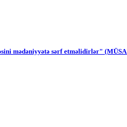
ssəsini mədəniyyətə sərf etməlidirlər" (MÜ