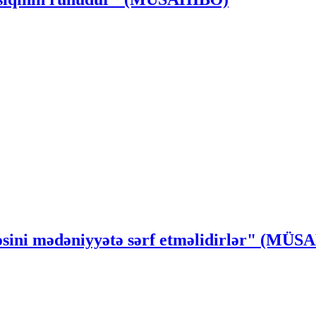
ssəsini mədəniyyətə sərf etməlidirlər" (MÜ