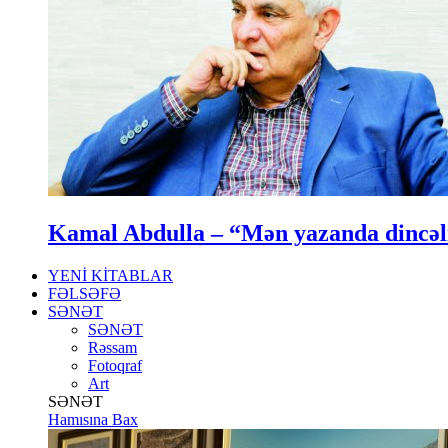
Kamal Abdulla – “Mən yazanda dincə
YENİ KİTABLAR
FƏLSƏFƏ
SƏNƏT
SƏNƏT
Rəssam
Fotoqraf
Art
SƏNƏT
Hamısına Bax