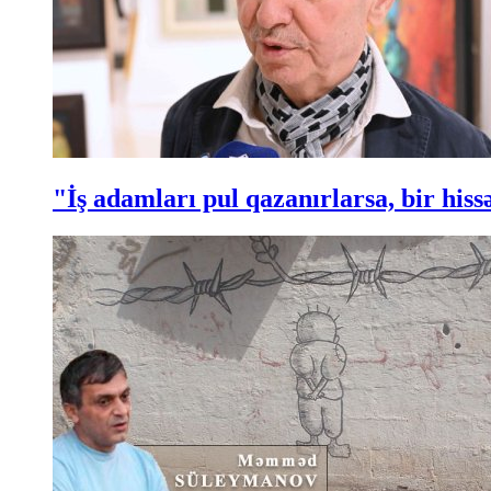
"İş adamları pul qazanırlarsa, bir hi