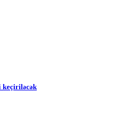
 keçiriləcək