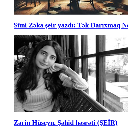
Süni Zəka şeir yazdı: Tək Darıxmaq N
Zərin Hüseyn. Şəhid həsrəti (ŞEİR)