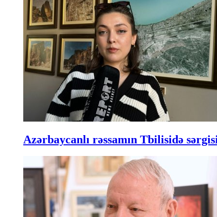
Azərbaycanlı rəssamın Tbilisidə sərgisi