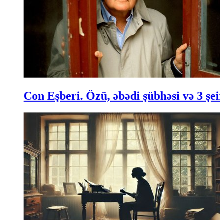
Con Eşberi. Özü, əbədi şübhəsi və 3 şei