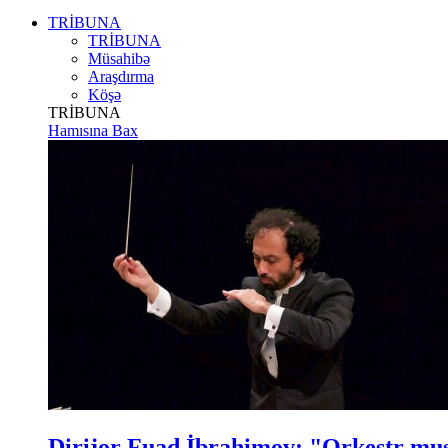
TRİBUNA
TRİBUNA
Müsahibə
Araşdırma
Köşə
TRİBUNA
Hamısına Bax
Dirijor Fuad İbrahimov: "Orkestr m