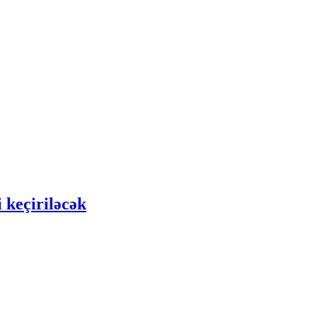
 keçiriləcək