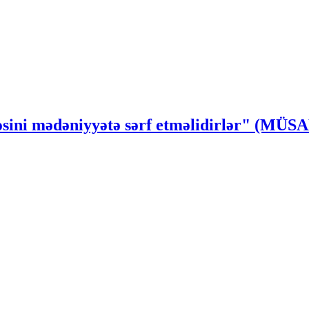
ssəsini mədəniyyətə sərf etməlidirlər" (MÜ