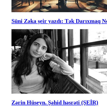
Süni Zəka şeir yazdı: Tək Darıxmaq N
Zərin Hüseyn. Şəhid həsrəti (ŞEİR)