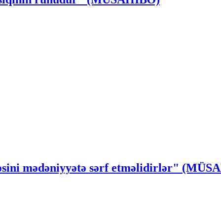
ssəsini mədəniyyətə sərf etməlidirlər" (MÜ