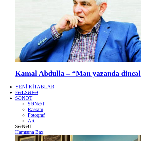
Kamal Abdulla – “Mən yazanda dincə
YENİ KİTABLAR
FƏLSƏFƏ
SƏNƏT
SƏNƏT
Rəssam
Fotoqraf
Art
SƏNƏT
Hamısına Bax