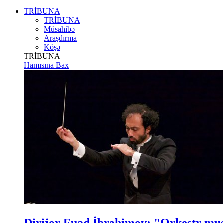
TRİBUNA
TRİBUNA
Müsahibə
Araşdırma
Köşə
TRİBUNA
Hamısına Bax
Dirijor Fuad İbrahimov: "Orkestr m