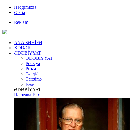
Haqqımızda
Əlaqə
Reklam
ANA SƏHİFƏ
XƏBƏR
ƏDƏBİYYAT
ƏDƏBİYYAT
Poeziya
Proza
Tənqid
Tərcümə
Esse
ƏDƏBİYYAT
Hamısına Bax