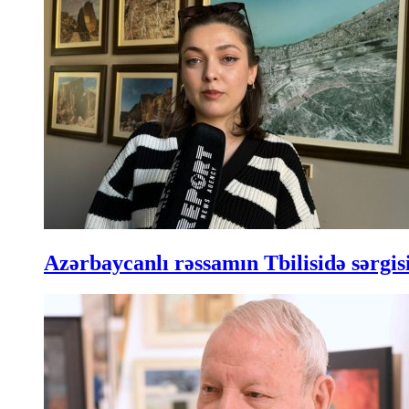
Azərbaycanlı rəssamın Tbilisidə sərgisi