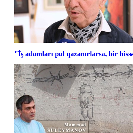
"İş adamları pul qazanırlarsa, bir hi