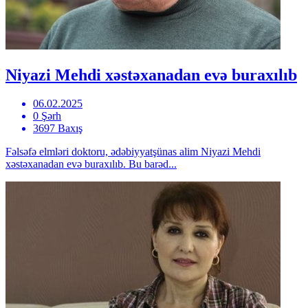
Niyazi Mehdi xəstəxanadan evə buraxılıb
06.02.2025
0 Şərh
3697 Baxış
Fəlsəfə elmləri doktoru, ədəbiyyatşünas alim Niyazi Mehdi
xəstəxanadan evə buraxılıb. Bu barəd...