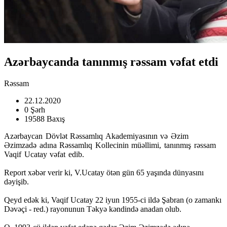
Azərbaycanda tanınmış rəssam vəfat etdi
Rəssam
22.12.2020
0 Şərh
19588 Baxış
Azərbaycan Dövlət Rəssamlıq Akademiyasının və Əzim
Əzimzadə adına Rəssamlıq Kollecinin müəllimi, tanınmış rəssam
Vaqif Ucatay vəfat edib.
Report xəbər verir ki, V.Ucatay ötən gün 65 yaşında dünyasını
dəyişib.
Qeyd edək ki, Vaqif Ucatay 22 iyun 1955-ci ildə Şabran (o zamankı
Dəvəçi - red.) rayonunun Təkyə kəndində anadan olub.