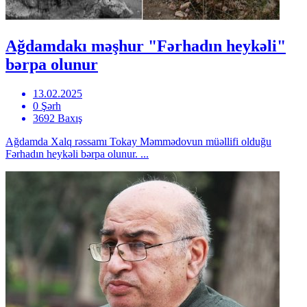
Ağdamdakı məşhur "Fərhadın heykəli"
bərpa olunur
13.02.2025
0 Şərh
3692 Baxış
Ağdamda Xalq rəssamı Tokay Məmmədovun müəllifi olduğu
Fərhadın heykəli bərpa olunur. ...