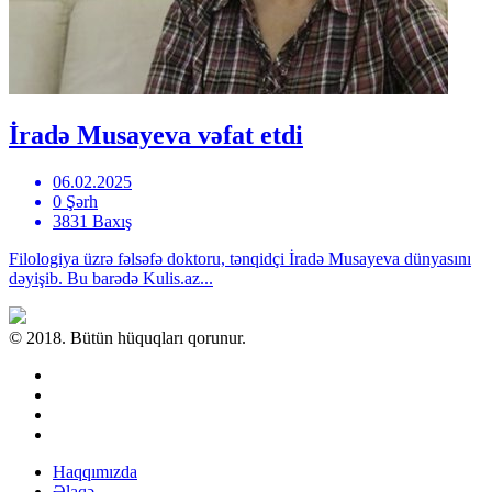
İradə Musayeva vəfat etdi
06.02.2025
0 Şərh
3831 Baxış
Filologiya üzrə fəlsəfə doktoru, tənqidçi İradə Musayeva dünyasını
dəyişib. Bu barədə Kulis.az...
© 2018. Bütün hüquqları qorunur.
Haqqımızda
Əlaqə