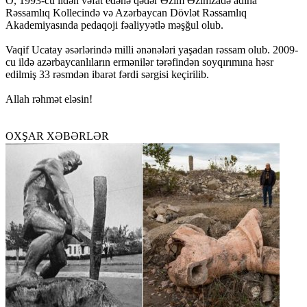
O, 1993-cü ildən vəfat edənə qədər Əzim Əzimzadə adına
Rəssamlıq Kollecində və Azərbaycan Dövlət Rəssamlıq
Akademiyasında pedaqoji fəaliyyətlə məşğul olub.
Vaqif Ucatay əsərlərində milli ənənələri yaşadan rəssam olub. 2009-
cu ildə azərbaycanlıların ermənilər tərəfindən soyqırımına həsr
edilmiş 33 rəsmdən ibarət fərdi sərgisi keçirilib.
Allah rəhmət eləsin!
OXŞAR XƏBƏRLƏR