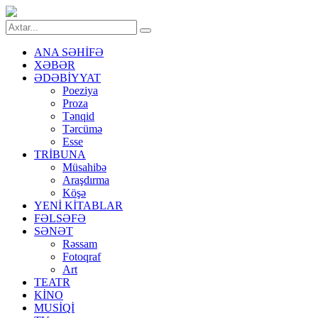
ANA SƏHİFƏ
XƏBƏR
ƏDƏBİYYAT
Poeziya
Proza
Tənqid
Tərcümə
Esse
TRİBUNA
Müsahibə
Araşdırma
Köşə
YENİ KİTABLAR
FƏLSƏFƏ
SƏNƏT
Rəssam
Fotoqraf
Art
TEATR
KİNO
MUSİQİ