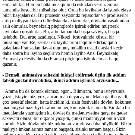
etməlidirlər. Hərdən hətta musiqinin də eskizləri verilir. Sonra
tamamilə başqa bir müsabiqə olur. Orda bu layihələr də iştirak eləyə
bilər, başqaları da. Bu prosesin sayəsində rejissorlar və prodüserlər
artıq maliyyəni təkcə Gürcüstanda axtarmırlar, dövlətin vəsaitindən
asılı olmurlar, beynəlxalq pitçinqlərdə iştirak edirlər, müştərək
layihələrə qoşulurlar. Bu, artıq tamamilə başqa səviyyə, başqa
üslubdu. Bu, artıq azadlıqdı. Nikozi festivalında xüsusi bir
müsabiqə var. Rejissorlar öz layihələrini təqdim edirlər, qalib
gələnlərə Fransadan dəvət olunmuş müəllim ustad dərsləri keçir,
daha sonra bir layihə seçilir və həmin layihə Ansi Beynəlxalq
Animasiya Festivalında (Fransa) pitçinqdə iştirak etmək haqqı
qazanır.
- Deməli, animasiya sahəsini inkişaf etdirmək üçün ilk addım
təhsili gücləndirməkdisə, ikinci addım işləmək arzusudu...
- Amma bu da kömək eləməz, əgər... Bilmirəm, bunu istəyirsiniz,
yazın, istəyirsiniz, yox, ancaq mən deyəcəyəm. Mənə qəribə gəldi,
çox təəssüf elədim, hətta incidim ki, sizin festivalda dövlət, hökumət,
mədəniyyət nazirliyi tərəfindən heç kim iştirak eləmədi. Bir dəfə bir
məqaləmdə yazmışdım ki, dövlət öz mədəniyyətinə qarşı nə qədər
səxavətli olarsa, bir o qədər yaxşıdı, çünki mədəniyyət onun vizit
kartıdı. Sizin dövlətiniz bizimkindən varlıdı və daha böyükdü. Bizim
maliyyə imkanlarımız tamam başqadı, sizinki tamam başqa. Sizin
neftiniz var. Bu, çox gözəldi, axı?! Beynəlxalq tədbirlərin, rallinin,