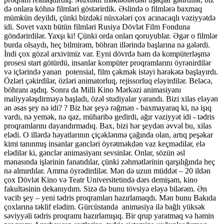
də onlara köhnə filmləri göstərirdik. Əslində o filmlərə baxmaq
mümkün deyildi, çünki bizdəki nüsxələri çox acınacaqlı vəziyyətdə
idi. Sovet vaxtı bütün filmləri Rusiya Dövlət Film Fonduna
göndərirdilər. Yaxşı ki! Çünki orda onları qoruyublar. Əgər o filmlər
burda olsaydı, heç bilmirəm, böhran illərində başlarına nə gələrdi.
İndi çox gözəl arxivimiz var. Eyni dövrdə həm də kompüterləşmə
prosesi start götürdü, insanlar kompüter proqramlarını öyrənirdilər
və içlərində yanan potensial, film çəkmək istəyi hərəkətə başlayırdı.
Özləri çəkirdilər, özləri animatorluq, rejissorluq eləyirdilər. Beləcə,
böhranı aşdıq. Sonra da Milli Kino Mərkəzi animasiyanı
maliyyələşdirməyə başladı, özəl studiyalar yarandı. Bizi xilas eləyən
ən əsas şey nə idi? ? Biz hər şeyə rəğmən - baxmayaraq ki, nə işıq
vardı, nə yemək, nə qaz, müharibə gedirdi, ağır vəziyyət idi - tədris
proqramlarını dayandırmadıq. Bax, bizi hər şeydən əvvəl bu, xilas
elədi. O illərdə həyatlarının çiçəklənmə çağında olan, artıq peşəkar
kimi tanınmış insanlar gəncləri öyrətməkdən vaz keçmədilər, elə
elədilər ki, gənclər animasiyanı sevsinlər. Onlar, sözün əsl
mənasında işlərinin fanatıdılar, çünki zəhmətlərinin qarşılığında heç
nə almırdılar. Amma öyrədirdilər. Mən də uzun müddət – 20 ildən
çox Dövlət Kino və Teatr Universitetində dərs demişəm, kino
fakultəsinin dekanıydım. Sizə də bunu tövsiyə eləyə bilərəm. Ən
vacib şey – yeni tədris proqramları hazırlamaqdı. Mən bunu Bakıda
çoxlarına təklif elədim. Gürcüstanda animasiya ilə bağlı yüksək
səviyyəli tədris proqramı hazırlamışıq. Bir qrup yaratmaq və həmin