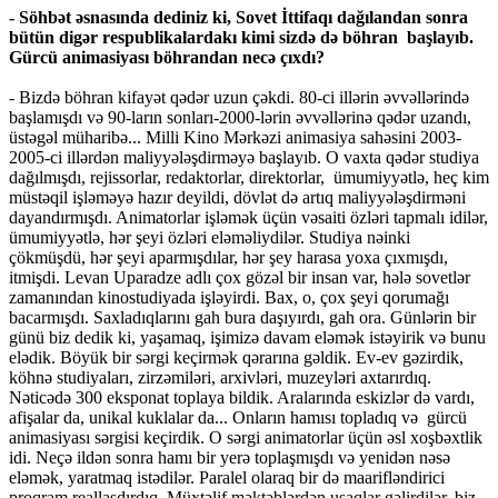
- Söhbət əsnasında dediniz ki, Sovet İttifaqı dağılandan sonra
bütün digər respublikalardakı kimi sizdə də böhran başlayıb.
Gürcü animasiyası böhrandan necə çıxdı?
- Bizdə böhran kifayət qədər uzun çəkdi. 80-ci illərin əvvəllərində
başlamışdı və 90-ların sonları-2000-lərin əvvəllərinə qədər uzandı,
üstəgəl müharibə... Milli Kino Mərkəzi animasiya sahəsini 2003-
2005-ci illərdən maliyyələşdirməyə başlayıb. O vaxta qədər studiya
dağılmışdı, rejissorlar, redaktorlar, direktorlar, ümumiyyətlə, heç kim
müstəqil işləməyə hazır deyildi, dövlət də artıq maliyyələşdirməni
dayandırmışdı. Animatorlar işləmək üçün vəsaiti özləri tapmalı idilər,
ümumiyyətlə, hər şeyi özləri eləməliydilər. Studiya nəinki
çökmüşdü, hər şeyi aparmışdılar, hər şey harasa yoxa çıxmışdı,
itmişdi. Levan Uparadze adlı çox gözəl bir insan var, hələ sovetlər
zamanından kinostudiyada işləyirdi. Bax, o, çox şeyi qorumağı
bacarmışdı. Saxladıqlarını gah bura daşıyırdı, gah ora. Günlərin bir
günü biz dedik ki, yaşamaq, işimizə davam eləmək istəyirik və bunu
elədik. Böyük bir sərgi keçirmək qərarına gəldik. Ev-ev gəzirdik,
köhnə studiyaları, zirzəmiləri, arxivləri, muzeyləri axtarırdıq.
Nəticədə 300 eksponat toplaya bildik. Aralarında eskizlər də vardı,
afişalar da, unikal kuklalar da... Onların hamısı topladıq və gürcü
animasiyası sərgisi keçirdik. O sərgi animatorlar üçün əsl xoşbəxtlik
idi. Neçə ildən sonra hamı bir yerə toplaşmışdı və yenidən nəsə
eləmək, yaratmaq istədilər. Paralel olaraq bir də maarifləndirici
proqram reallaşdırdıq. Müxtəlif məktəblərdən uşaqlar gəlirdilər, biz