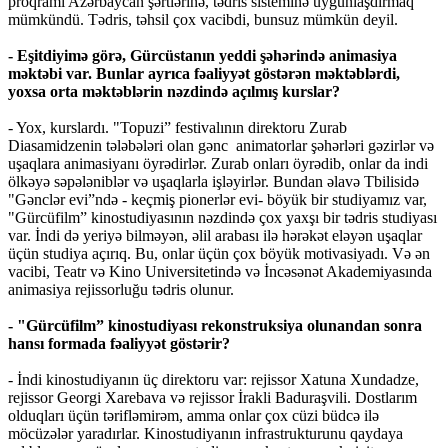
proqramı Azərbaycan şərtlərinə, tədris sisteminə uyğunlaşdırmaq
mümkündü. Tədris, təhsil çox vacibdi, bunsuz mümkün deyil.
- Eşitdiyimə görə, Gürcüstanın yeddi şəhərində animasiya
məktəbi var. Bunlar ayrıca fəaliyyət göstərən məktəblərdi,
yoxsa orta məktəblərin nəzdində açılmış kurslar?
- Yox, kurslardı. "Topuzi” festivalının direktoru Zurab
Diasamidzenin tələbələri olan gənc animatorlar şəhərləri gəzirlər və
uşaqlara animasiyanı öyrədirlər. Zurab onları öyrədib, onlar da indi
ölkəyə səpələniblər və uşaqlarla işləyirlər. Bundan əlavə Tbilisidə
"Gənclər evi”ndə - keçmiş pionerlər evi- böyük bir studiyamız var,
"Gürcüfilm” kinostudiyasının nəzdində çox yaxşı bir tədris studiyası
var. İndi də yeriyə bilməyən, əlil arabası ilə hərəkət eləyən uşaqlar
üçün studiya açırıq. Bu, onlar üçün çox böyük motivasiyadı. Və ən
vacibi, Teatr və Kino Universitetində və İncəsənət Akademiyasında
animasiya rejissorluğu tədris olunur.
- "Gürcüfilm” kinostudiyası rekonstruksiya olunandan sonra
hansı formada fəaliyyət göstərir?
- İndi kinostudiyanın üç direktoru var: rejissor Xatuna Xundadze,
rejissor Georgi Xarebava və rejissor İrakli Baduraşvili. Dostlarım
olduqları üçün tərifləmirəm, amma onlar çox cüzi büdcə ilə
möcüzələr yaradırlar. Kinostudiyanın infrastrukturunu qaydaya