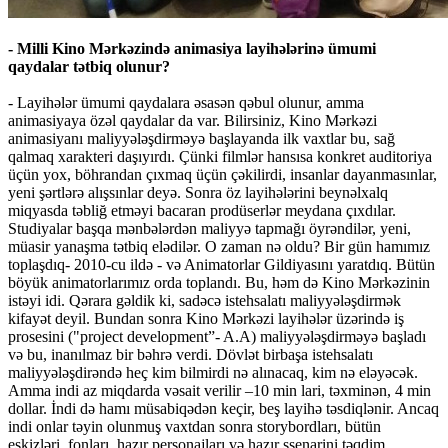
- Milli Kino Mərkəzində animasiya layihələrinə ümumi
qaydalar tətbiq olunur?
- Layihələr ümumi qaydalara əsasən qəbul olunur, amma
animasiyaya özəl qaydalar da var. Bilirsiniz, Kino Mərkəzi
animasiyanı maliyyələşdirməyə başlayanda ilk vaxtlar bu, sağ
qalmaq xarakteri daşıyırdı. Çünki filmlər hansısa konkret auditoriya
üçün yox, böhrandan çıxmaq üçün çəkilirdi, insanlar dayanmasınlar,
yeni şərtlərə alışsınlar deyə. Sonra öz layihələrini beynəlxalq
miqyasda təbliğ etməyi bacaran prodüserlər meydana çıxdılar.
Studiyalar başqa mənbələrdən maliyyə tapmağı öyrəndilər, yeni,
müasir yanaşma tətbiq elədilər. O zaman nə oldu? Bir gün hamımız
toplaşdıq- 2010-cu ildə - və Animatorlar Gildiyasını yaratdıq. Bütün
böyük animatorlarımız orda toplandı. Bu, həm də Kino Mərkəzinin
istəyi idi. Qərara gəldik ki, sadəcə istehsalatı maliyyələşdirmək
kifayət deyil. Bundan sonra Kino Mərkəzi layihələr üzərində iş
prosesini ("project development”- A.A) maliyyələşdirməyə başladı
və bu, inanılmaz bir bəhrə verdi. Dövlət birbaşa istehsalatı
maliyyələşdirəndə heç kim bilmirdi nə alınacaq, kim nə eləyəcək.
Amma indi az miqdarda vəsait verilir –10 min lari, təxminən, 4 min
dollar. İndi də hamı müsabiqədən keçir, beş layihə təsdiqlənir. Ancaq
indi onlar təyin olunmuş vaxtdan sonra storybordları, bütün
eskizləri, fonları, hazır personajları və hazır ssenarini təqdim