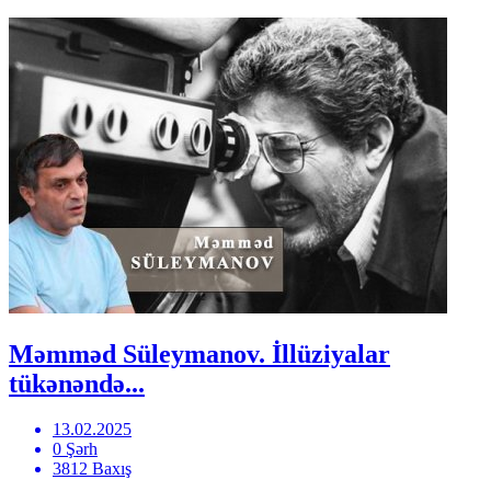
Məmməd Süleymanov. İllüziyalar
tükənəndə...
13.02.2025
0 Şərh
3812 Baxış