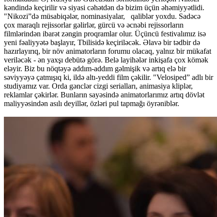
kəndində keçirilir və siyasi cəhətdən də bizim üçün əhəmiyyətlidi.
"Nikozi”də müsabiqələr, nominasiyalar, qaliblər yoxdu. Sadəcə
çox maraqlı rejissorlar gəlirlər, gürcü və əcnəbi rejissorların
filmlərindən ibarət zəngin proqramlar olur. Üçüncü festivalımız isə
yeni fəaliyyətə başlayır, Tbilisidə keçiriləcək. Əlavə bir tədbir də
hazırlayırıq, bir növ animatorların forumu olacaq, yalnız bir mükafat
veriləcək - ən yaxşı debütə görə. Belə layihələr inkişafa çox kömək
eləyir. Biz bu nöqtəyə addım-addım gəlmişik və artıq elə bir
səviyyəyə çatmışıq ki, ildə altı-yeddi film çəkilir. "Velosiped” adlı bir
studiyamız var. Orda gənclər cizgi serialları, animasiya kliplər,
reklamlar çəkirlər. Bunların sayəsində animatorlarımız artıq dövlət
maliyyəsindən asılı deyillər, özləri pul tapmağı öyrəniblər.