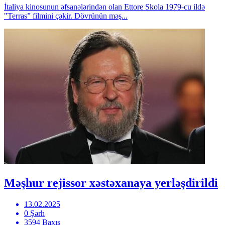
İtaliya kinosunun əfsanələrindən olan Ettore Skola 1979-cu ildə
"Terras” filmini çəkir. Dövrünün məş...
Məşhur rejissor xəstəxanaya yerləşdirildi
13.02.2025
0 Şərh
3594 Baxış