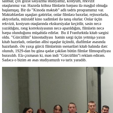
salıblar, çox gözəl səsyazma studiyamız, kostyum, rekvizit
otaqlarımız var. Hazırda köhnə filmlərin bərpası ilə məşğul olmağa
başlamışıq. Bir də "Kinoda məktəb” adlı tədris proqramımız var.
Məktəblərdən uşaqları gətirirlər, onlar filmlərə baxırlar, rejissorlarla,
aktyorlarla, müxtəlif kino xadimləri ilə tanış olurlar. Onlar üçün
rekvizit, kostyum otaqlarında ekskursiyalar keçirilir, səsin necə
yazıldığını, rəng korreksiyasının necə aparıldığını, filmlərin necə
bərpa olunduğunu müşahidə edirlər. Bu il Franfurktda kitab sərgisi
oldu. "Gürcüfilm” kinostudiyası həmin sərgi üçün yetmişə yaxın
kitab hazırladı, onlardan əllisi uşaqlar üçündü, diafilmlər əsasında
hazırlanıb. Ən yaxşı gürcü filmlərinin ssenariləri kitab halında dərc
olunub, 1929-dan bu günə qədər çəkilən bütün filmlər filmoqrafiyası
buraxılıb. Elə çıxmasın ki, mən indi "Gürcüfilm”i reklam edirəm.
Sadəcə o bizim ən əsas studiyamızdı və tarix yaradıb.