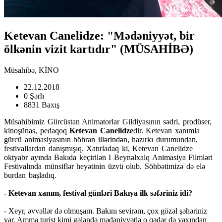
Ketevan Canelidze: "Mədəniyyət, bir
ölkənin vizit kartıdır" (MÜSAHİBƏ)
Müsahibə, KİNO
22.12.2018
0 Şərh
8831 Baxış
Müsahibimiz Gürcüstan Animatorlar Gildiyasının sədri, prodüser,
kinoşünas, pedaqoq
Ketevan Canelidze
dir. Ketevan xanımla
gürcü animasiyasının böhran illərindən, hazırkı durumundan,
festivallardan danışmışıq. Xatırladaq ki, Ketevan Canelidze
oktyabr ayında Bakıda keçirilən I Beynəlxalq Animasiya Filmləri
Festivalında münsiflər heyətinin üzvü olub. Söhbətimizə də elə
burdan başladıq.
- Ketevan xanım, festival günləri Bakıya ilk səfəriniz idi?
- Xeyr, əvvəllər də olmuşam. Bakını sevirəm, çox gözəl şəhəriniz
var. Amma turist kimi gələndə mədəniyyətlə o qədər də yaxından