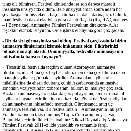
tanış ola bilmirsən. Festival günlərində isə son dərəcə maraqlı
insanlarla ünsiyyətdə oldum. Belə ünsiyyətlərdən sonra adam hər
şeyi başqa cür hiss eləyir, başqa cür baxır - daha dərinə, içə. Odur ki,
məni festivala dəvət elədiyinə görə cənab Rəşidə (Rəşid Ağamalıyev
– I Beynəlxaql Animasiya Filmləri Festivalının direktoru- A.A)
təşəkkür eləmək istəyirəm. Orda iştirak elədiyimə görə çox şadam.
- Biz də sizi görməyimizə şad olduq. Festival çərçivəsində bizim
animasiya filmlərimizi izləmək imkanınız oldu. Fikirlərinizi
bilmək maraqlı olardı. Ümumiyyətlə, festivallar animasiyanın
inkişafında hansı rol oynayır?
- Təəssüf ki, festivalda təqdim olunan Azərbaycan animasiya
filmləri az idi. Buna çox heyfisləndim, mən daha çox film və daha
maraqlı layihələr görmək istəyirdim. Amma olan layihələrin
müəlliflərinə də əhsən deyirəm, çünki Azərbaycanda animasiya
sənətinin vəziyyətindən xəbərdaram, bilirəm ki, maliyyə çox azdı.
Bizdə də animasiyaya o qədər də çox pul ayrılmır, amma müxtəlif
layihələr həyata keçirilir, kino mərkəzi də, dövlət də, özəl studiyalar
da animasiyanın inkişafında maraqlıdı. Gürcüstanda artıq üç
animasiya festivalı var. Bir festivalımızın – Animasiyanın İnkişafı
Fondu tərəfindən təsis olunmuş "Topuzi”nin artıq on yaşı var,
Batumidə keçirilir. İkinci festivalımız Nikozi Beynəlxalq Animasiya
Filmləri Festivalı 2011-ci ildə yaradılıb və tamamilə fərqli
formatdadı. O, Rusiya ilə Gürcüstan sərhədində yerləşən Nikozi