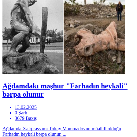
Ağdamdakı məşhur "Fərhadın heykəli"
bərpa olunur
13.02.2025
0 Şərh
3679 Baxış
Ağdamda Xalq rəssamı Tokay Məmmədovun müəllifi olduğu
Fərhadın heykəli bərpa olunur. ...