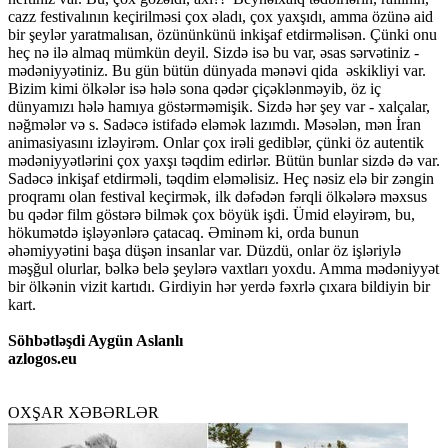
cazz festivalının keçirilməsi çox əladı, çox yaxşıdı, amma özünə aid
bir şeylər yaratmalısan, özününkünü inkişaf etdirməlisən. Çünki onu
heç nə ilə almaq mümkün deyil. Sizdə isə bu var, əsas sərvətiniz -
mədəniyyətiniz. Bu gün bütün dünyada mənəvi qida əskikliyi var.
Bizim kimi ölkələr isə hələ sona qədər çiçəklənməyib, öz iç
dünyamızı hələ hamıya göstərməmişik. Sizdə hər şey var - xalçalar,
nəğmələr və s. Sadəcə istifadə eləmək lazımdı. Məsələn, mən İran
animasiyasını izləyirəm. Onlar çox irəli gediblər, çünki öz autentik
mədəniyyətlərini çox yaxşı təqdim edirlər. Bütün bunlar sizdə də var.
Sadəcə inkişaf etdirməli, təqdim eləməlisiz. Heç nəsiz elə bir zəngin
proqramı olan festival keçirmək, ilk dəfədən fərqli ölkələrə məxsus
bu qədər film göstərə bilmək çox böyük işdi. Ümid eləyirəm, bu,
hökumətdə işləyənlərə çatacaq. Əminəm ki, orda bunun
əhəmiyyətini başa düşən insanlar var. Düzdü, onlar öz işləriylə
məşğul olurlar, bəlkə belə şeylərə vaxtları yoxdu. Amma mədəniyyət
bir ölkənin vizit kartıdı. Girdiyin hər yerdə fəxrlə çıxara bildiyin bir
kart.
Söhbətləşdi Aygün Aslanlı
azlogos.eu
OXŞAR XƏBƏRLƏR