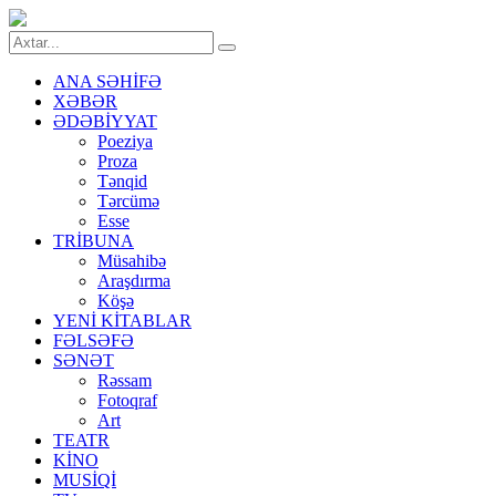
ANA SƏHİFƏ
XƏBƏR
ƏDƏBİYYAT
Poeziya
Proza
Tənqid
Tərcümə
Esse
TRİBUNA
Müsahibə
Araşdırma
Köşə
YENİ KİTABLAR
FƏLSƏFƏ
SƏNƏT
Rəssam
Fotoqraf
Art
TEATR
KİNO
MUSİQİ