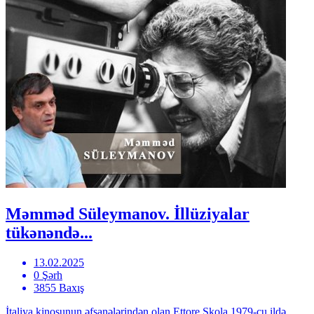
Məmməd Süleymanov. İllüziyalar
tükənəndə...
13.02.2025
0 Şərh
3855 Baxış
İtaliya kinosunun əfsanələrindən olan Ettore Skola 1979-cu ildə