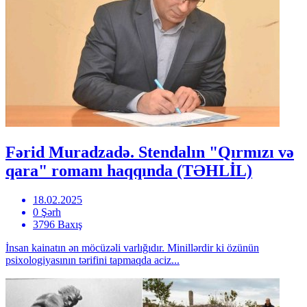
Fərid Muradzadə. Stendalın "Qırmızı və
qara" romanı haqqında (TƏHLİL)
18.02.2025
0 Şərh
3796 Baxış
İnsan kainatın ən möcüzəli varlığıdır. Minillərdir ki özünün
psixologiyasının tərifini tapmaqda aciz...