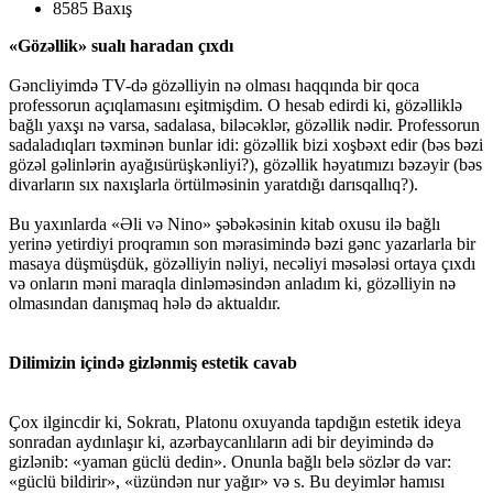
8585 Baxış
«Gözəllik» sualı haradan çıxdı
Gəncliyimdə TV-də gözəlliyin nə olması haqqında bir qoca
professorun açıqlamasını eşitmişdim. O hesab edirdi ki, gözəlliklə
bağlı yaxşı nə varsa, sadalasa, biləcəklər, gözəllik nədir. Professorun
sadaladıqları təxminən bunlar idi: gözəllik bizi xoşbəxt edir (bəs bəzi
gözəl gəlinlərin ayağısürüşkənliyi?), gözəllik həyatımızı bəzəyir (bəs
divarların sıx naxışlarla örtülməsinin yaratdığı darısqallıq?).
Bu yaxınlarda «Əli və Nino» şəbəkəsinin kitab oxusu ilə bağlı
yerinə yetirdiyi proqramın son mərasimində bəzi gənc yazarlarla bir
masaya düşmüşdük, gözəlliyin nəliyi, necəliyi məsələsi ortaya çıxdı
və onların məni maraqla dinləməsindən anladım ki, gözəlliyin nə
olmasından danışmaq hələ də aktualdır.
Dilimizin içində gizlənmiş estetik cavab
Çox ilgincdir ki, Sokratı, Platonu oxuyanda tapdığın estetik ideya
sonradan aydınlaşır ki, azərbaycanlıların adi bir deyimində də
gizlənib: «yaman güclü dedin». Onunla bağlı belə sözlər də var:
«güclü bildirir», «üzündən nur yağır» və s. Bu deyimlər hamısı