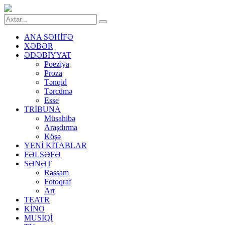
ANA SƏHİFƏ
XƏBƏR
ƏDƏBİYYAT
Poeziya
Proza
Tənqid
Tərcümə
Esse
TRİBUNA
Müsahibə
Araşdırma
Köşə
YENİ KİTABLAR
FƏLSƏFƏ
SƏNƏT
Rəssam
Fotoqraf
Art
TEATR
KİNO
MUSİQİ