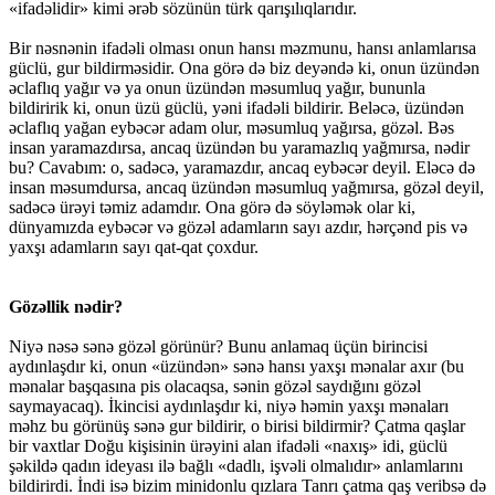
«ifadəlidir» kimi ərəb sözünün türk qarışılıqlarıdır.
Bir nəsnənin ifadəli olması onun hansı məzmunu, hansı anlamlarısa
güclü, gur bildirməsidir. Ona görə də biz deyəndə ki, onun üzündən
əclaflıq yağır və ya onun üzündən məsumluq yağır, bununla
bildiririk ki, onun üzü güclü, yəni ifadəli bildirir. Beləcə, üzündən
əclaflıq yağan eybəcər adam olur, məsumluq yağırsa, gözəl. Bəs
insan yaramazdırsa, ancaq üzündən bu yaramazlıq yağmırsa, nədir
bu? Cavabım: o, sadəcə, yaramazdır, ancaq eybəcər deyil. Eləcə də
insan məsumdursa, ancaq üzündən məsumluq yağmırsa, gözəl deyil,
sadəcə ürəyi təmiz adamdır. Ona görə də söyləmək olar ki,
dünyamızda eybəcər və gözəl adamların sayı azdır, hərçənd pis və
yaxşı adamların sayı qat-qat çoxdur.
Gözəllik nədir?
Niyə nəsə sənə gözəl görünür? Bunu anlamaq üçün birincisi
aydınlaşdır ki, onun «üzündən» sənə hansı yaxşı mənalar axır (bu
mənalar başqasına pis olacaqsa, sənin gözəl saydığını gözəl
saymayacaq). İkincisi aydınlaşdır ki, niyə həmin yaxşı mənaları
məhz bu görünüş sənə gur bildirir, o birisi bildirmir? Çatma qaşlar
bir vaxtlar Doğu kişisinin ürəyini alan ifadəli «naxış» idi, güclü
şəkildə qadın ideyası ilə bağlı «dadlı, işvəli olmalıdır» anlamlarını
bildirirdi. İndi isə bizim minidonlu qızlara Tanrı çatma qaş veribsə də