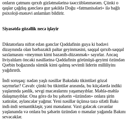
onların çatmanı qırxıb gizlətmələrinə təəccüblənmərəm. Çünki o
qaşlar çağdaş gənclərə gur şəkildə Doğu «fatmanisələri» ilə bağlı
psixoloji-mənəvi anlamları bildirir.
Siyasətdə gözəllik necə işləyir
Diktatorlara nifrət edən gənclər Qəddafinin guya ki bədəvi
dizaynında olan bərbəzəkli paltar geyinməsini, saqqal qırxıb-saqqal
saxlamasını «meymun kimi bəzənib-düzənmək» sayırlar. Ancaq
liviyalılarn öncəki nəsillərinə Qəddafinin görünüşü-geyimi özündən
Qərbin boğazında sümük kimi qalmış sevimli liderin milliliyinı
yağdırırdı.
İndi soruşaq: nədən yaşlı nəsillər Bakıdakı tikintiləri gözəl
saymırlar? Cavab: çünki bu tikintilər arasında, bu küçələrdə indiki
yaşlarında şənlik, sevgi macəralarını yaşamayıblar. Məhlə-məhlə
dalaşmayıblar. Ona görə də bu şəhərin «üzündən» onlara şirin
xatirələr, əyləncələr yağmır. Yeni nəsillər üçünsə təzə sifətli Bakı
indi-indi semantikləşir, yəni mənalanır. Vaxt gələcək cavanlar
yaşlananda və onlara bu şəhərin üzündən o mənalar yağanda Bakını
sevəcəklər.