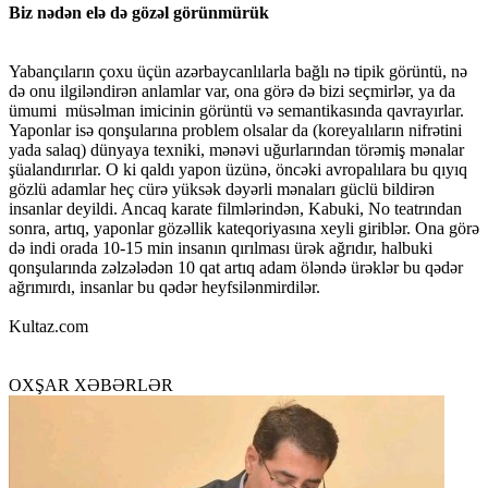
Biz nədən elə də gözəl görünmürük
Yabançıların çoxu üçün azərbaycanlılarla bağlı nə tipik görüntü, nə
də onu ilgiləndirən anlamlar var, ona görə də bizi seçmirlər, ya da
ümumi müsəlman imicinin görüntü və semantikasında qavrayırlar.
Yaponlar isə qonşularına problem olsalar da (koreyalıların nifrətini
yada salaq) dünyaya texniki, mənəvi uğurlarından törəmiş mənalar
şüalandırırlar. O ki qaldı yapon üzünə, öncəki avropalılara bu qıyıq
gözlü adamlar heç cürə yüksək dəyərli mənaları güclü bildirən
insanlar deyildi. Ancaq karate filmlərindən, Kabuki, No teatrından
sonra, artıq, yaponlar gözəllik kateqoriyasına xeyli giriblər. Ona görə
də indi orada 10-15 min insanın qırılması ürək ağrıdır, halbuki
qonşularında zəlzələdən 10 qat artıq adam öləndə ürəklər bu qədər
ağrımırdı, insanlar bu qədər heyfsilənmirdilər.
Kultaz.com
OXŞAR XƏBƏRLƏR