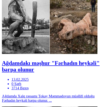
Ağdamdakı məşhur "Fərhadın heykəli"
bərpa olunur
13.02.2025
0 Şərh
3714 Baxış
Ağdamda Xalq rəssamı Tokay Məmmədovun müəllifi olduğu
Fərhadın heykəli bərpa olunur. ...