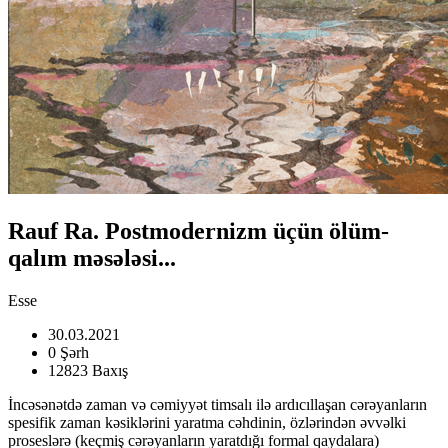
Rauf Ra. Postmodernizm üçün ölüm-
qalım məsələsi...
Esse
30.03.2021
0 Şərh
12823 Baxış
İncəsənətdə zaman və cəmiyyət timsalı ilə ardıcıllaşan cərəyanların
spesifik zaman kəsiklərini yaratma cəhdinin, özlərindən əvvəlki
proseslərə (keçmiş cərəyanların yaratdığı formal qaydalara)