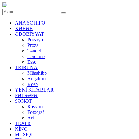
ANA SƏHİFƏ
XƏBƏR
ƏDƏBİYYAT
Poeziya
Proza
Tənqid
Tərcümə
Esse
TRİBUNA
Müsahibə
Araşdırma
Köşə
YENİ KİTABLAR
FƏLSƏFƏ
SƏNƏT
Rəssam
Fotoqraf
Art
TEATR
KİNO
MUSİQİ