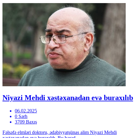
Niyazi Mehdi xəstəxanadan evə buraxılıb
06.02.2025
0 Şərh
3709 Baxış
Fəlsəfə elmləri doktoru, ədəbiyyatşünas alim Niyazi Mehdi
xəstəxanadan evə buraxılıb. Bu barəd...