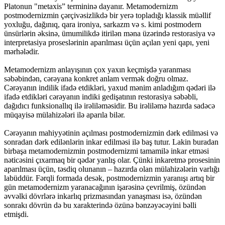
Platonun "metaxis” termininə dayanır. Metamodernizm
postmodernizmin çərçivəsizlikdə bir yerə topladığı klassik müəllif
yoxluğu, dağınıq, qara ironiya, sarkazm və s. kimi postmodern
ünsürlərin əksinə, ümumilikdə itirilən məna üzərində restorasiya və
interpretasiya proseslərinin aparılması üçün açılan yeni qapı, yeni
mərhələdir.
Metamodernizm anlayışının çox yaxın keçmişdə yaranması
səbəbindən, cərəyana konkret anlam vermək doğru olmaz.
Cərəyanın indilik ifadə etdikləri, yaxud mənim anladığım qədəri ilə
ifadə etdikləri cərəyanın indiki gedişatının restorasiya səbəbli,
dağıdıcı funksionallıq ilə irəliləməsidir. Bu irəliləmə hazırda sadəcə
müqayisə mülahizələri ilə aparıla bilər.
Cərəyanın mahiyyətinin açılması postmodernizmin dərk edilməsi və
sonradan dərk edilənlərin inkar edilməsi ilə baş tutur. Lakin buradan
birbaşa metamodernizmin postmodernizmi tamamilə inkar etməsi
nəticəsini çıxarmaq bir qədər yanlış olar. Çünki inkaretmə prosesinin
aparılması üçün, təsdiq olunanın – hazırda olan mülahizələrin varlığı
labüddür. Fərqli formada desək, postmodernizmin yaranışı artıq bir
gün metamodernizm yaranacağının işarəsinə çevrilmiş, özündən
əvvəlki dövrlərə inkarlıq prizmasından yanaşması isə, özündən
sonrakı dövrün də bu xarakterində özünə bənzəyəcəyini bəlli
etmişdi.