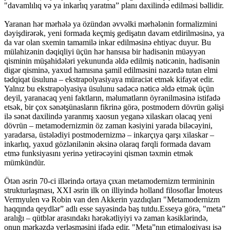
"davamlılıq və ya inkarlıq yaratma” planı daxilində edilməsi bəllidir.
Yaranan hər mərhələ ya özündən əvvəlki mərhələnin formalizmini
dəyişdirərək, yeni formada keçmiş gedişatın davam etdirilməsinə, ya
da var olan sxemin tamamilə inkar edilməsinə ehtiyac duyur. Bu
mülahizənin dəqiqliyi üçün hər hansısa bir hadisənin müəyyən
qisminin müşahidələri yekununda əldə edilmiş nəticənin, hadisənin
digər qisminə, yaxud hamısına şamil edilməsini nəzərdə tutan elmi
tədqiqat üsuluna – ekstrapolyasiyaya müraciət etmək kifayət edir.
Yalnız bu ekstrapolyasiya üsulunu sadəcə nəticə əldə etmək üçün
deyil, yaranacaq yeni faktların, məlumatların öyrənilməsinə istifadə
etsək, bir çox sənətşünasların fikrinə görə, postmodern dövrün gəlişi
ilə sənət daxilində yaranmış xaosun yeganə xilaskarı olacaq yeni
dövrün – metamodernizmin öz zaman kəsiyini yarada biləcəyini,
yaradarsa, üstələdiyi postmodernizmə – inkarçıya qarşı xilaskar –
inkarlıq, yaxud gözlənilənin əksinə olaraq fərqli formada davam
etmə funksiyasını yerinə yetirəcəyini qismən təxmin etmək
mümkündür.
Ötən əsrin 70-ci illərində ortaya çıxan metamodernizm termininin
strukturlaşması, XXI əsrin ilk on illiyində holland filosoflar İmoteus
Vermyulen və Robin van den Akkerin yazdıqları "Metamodernizm
haqqında qeydlər” adlı esse sayəsində baş tutdu.Esseyə görə, "meta”
aralığı – qütblər arasındakı hərəkətliyiyi və zaman kəsiklərində,
onun mərkəzdə yerləşməsini ifadə edir. "Meta”nın etimalogiyası isə