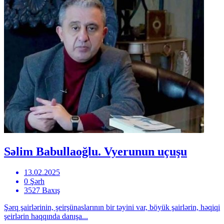
Səlim Babullaoğlu. Vyerunun uçuşu
13.02.2025
0 Şərh
3527 Baxış
Şərq şairlərinin, şeirşünaslarının bir təyini var, böyük şairlərin, həqiqi
şeirlərin haqqında danışa...