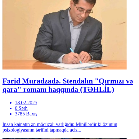
Fərid Muradzadə. Stendalın "Qırmızı və
qara" romanı haqqında (TƏHLİL)
18.02.2025
0 Şərh
3785 Baxış
İnsan kainatın ən möcüzəli varlığıdır. Minillərdir ki özünün
psixologiyasının tərifini tapmaqda aciz...