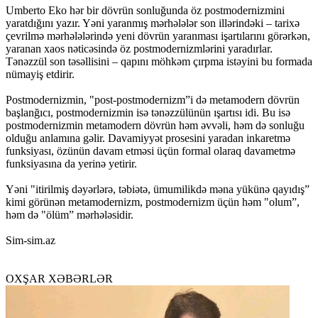
Umberto Eko hər bir dövrün sonluğunda öz postmodernizmini
yaratdığını yazır. Yəni yaranmış mərhələlər son illərindəki – tarixə
çevrilmə mərhələlərində yeni dövrün yaranması işartılarını görərkən,
yaranan xaos nəticəsində öz postmodernizmlərini yaradırlar.
Tənəzzül son təsəllisini – qapını möhkəm çırpma istəyini bu formada
nümayiş etdirir.
Postmodernizmin, "post-postmodernizm”i də metamodern dövrün
başlanğıcı, postmodernizmin isə tənəzzülünün ışartısı idi. Bu isə
postmodernizmin metamodern dövrün həm əvvəli, həm də sonluğu
olduğu anlamına gəlir. Davamiyyət prosesini yaradan inkaretmə
funksiyası, özünün davam etməsi üçün formal olaraq davametmə
funksiyasına da yerinə yetirir.
Yəni "itirilmiş dəyərlərə, təbiətə, ümumilikdə məna yükünə qayıdış”
kimi görünən metamodernizm, postmodernizm üçün həm "olum”,
həm də "ölüm” mərhələsidir.
Sim-sim.az
OXŞAR XƏBƏRLƏR