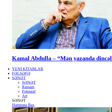
Kamal Abdulla – “Mən yazanda dincə
YENİ KİTABLAR
FƏLSƏFƏ
SƏNƏT
SƏNƏT
Rəssam
Fotoqraf
Art
SƏNƏT
Hamısına Bax