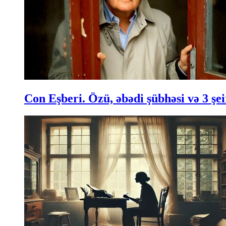
Con Eşberi. Özü, əbədi şübhəsi və 3 şei