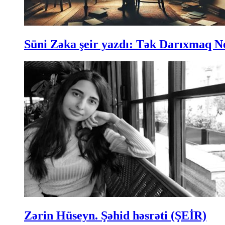
Süni Zəka şeir yazdı: Tək Darıxmaq N
Zərin Hüseyn. Şəhid həsrəti (ŞEİR)