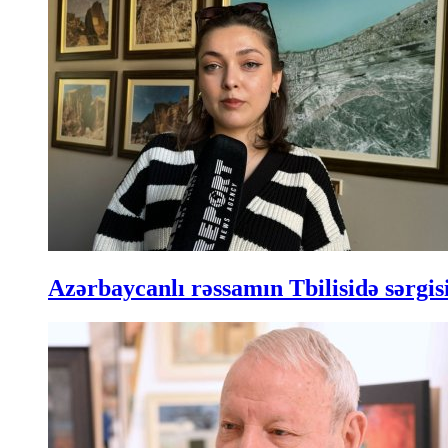
Azərbaycanlı rəssamın Tbilisidə sərgisi