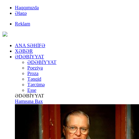
Haqqımızda
Əlaqə
Reklam
ANA SƏHİFƏ
XƏBƏR
ƏDƏBİYYAT
ƏDƏBİYYAT
Poeziya
Proza
Tənqid
Tərcümə
Esse
ƏDƏBİYYAT
Hamısına Bax