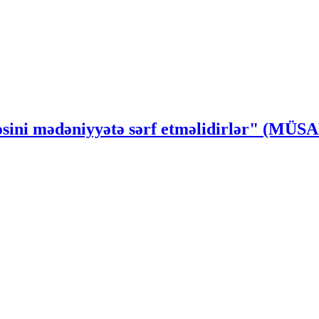
ssəsini mədəniyyətə sərf etməlidirlər" (MÜ