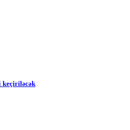
 keçiriləcək