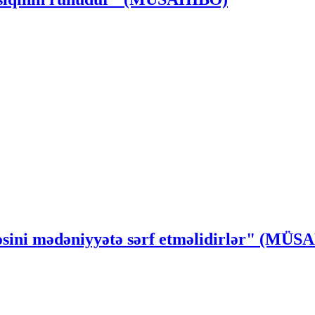
ssəsini mədəniyyətə sərf etməlidirlər" (MÜ