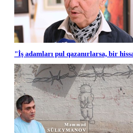
"İş adamları pul qazanırlarsa, bir hi