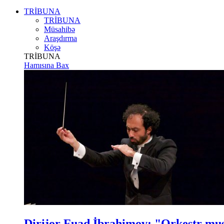
TRİBUNA
TRİBUNA
Müsahibə
Araşdırma
Köşə
TRİBUNA
Hamısına Bax
Dirijor Fuad İbrahimov: "Orkestr m