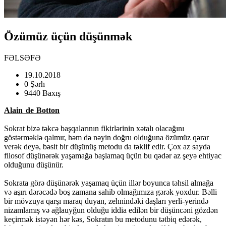
Özümüz üçün düşünmək
FƏLSƏFƏ
19.10.2018
0 Şərh
9440 Baxış
Alain de Botton
Sokrat bizə təkcə başqalarının fikirlərinin xətalı olacağını
göstərməklə qalmır, həm də nəyin doğru olduğuna özümüz qərar
verək deyə, bəsit bir düşünüş metodu da təklif edir. Çox az sayda
filosof düşünərək yaşamağa başlamaq üçün bu qədər az şeyə ehtiyac
olduğunu düşünür.
Sokrata görə düşünərək yaşamaq üçün illər boyunca təhsil almağa
və aşırı dərəcədə boş zamana sahib olmağımıza gərək yoxdur. Bəlli
bir mövzuya qarşı maraq duyan, zehnindəki daşları yerli-yerində
nizamlamış və ağlauyğun olduğu iddia edilən bir düşüncəni gözdən
keçirmək istəyən hər kəs, Sokratın bu metodunu tətbiq edərək,