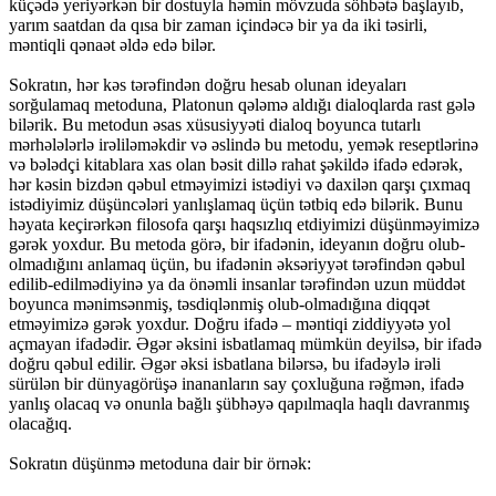
küçədə yeriyərkən bir dostuyla həmin mövzuda söhbətə başlayıb,
yarım saatdan da qısa bir zaman içindəcə bir ya da iki təsirli,
məntiqli qənaət əldə edə bilər.
Sokratın, hər kəs tərəfindən doğru hesab olunan ideyaları
sorğulamaq metoduna, Platonun qələmə aldığı dialoqlarda rast gələ
bilərik. Bu metodun əsas xüsusiyyəti dialoq boyunca tutarlı
mərhələlərlə irəliləməkdir və əslində bu metodu, yemək reseptlərinə
və bələdçi kitablara xas olan bəsit dillə rahat şəkildə ifadə edərək,
hər kəsin bizdən qəbul etməyimizi istədiyi və daxilən qarşı çıxmaq
istədiyimiz düşüncələri yanlışlamaq üçün tətbiq edə bilərik. Bunu
həyata keçirərkən filosofa qarşı haqsızlıq etdiyimizi düşünməyimizə
gərək yoxdur. Bu metoda görə, bir ifadənin, ideyanın doğru olub-
olmadığını anlamaq üçün, bu ifadənin əksəriyyət tərəfindən qəbul
edilib-edilmədiyinə ya da önəmli insanlar tərəfindən uzun müddət
boyunca mənimsənmiş, təsdiqlənmiş olub-olmadığına diqqət
etməyimizə gərək yoxdur. Doğru ifadə – məntiqi ziddiyyətə yol
açmayan ifadədir. Əgər əksini isbatlamaq mümkün deyilsə, bir ifadə
doğru qəbul edilir. Əgər əksi isbatlana bilərsə, bu ifadəylə irəli
sürülən bir dünyagörüşə inananların say çoxluğuna rəğmən, ifadə
yanlış olacaq və onunla bağlı şübhəyə qapılmaqla haqlı davranmış
olacağıq.
Sokratın düşünmə metoduna dair bir örnək: