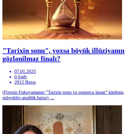
"Tarixin sonu", yoxsa böyük illüziyanın
gözlənilməz finalı?
07.01.2025
0 Şərh
2912 Baxış
(Frensis Fukuyamanın "Tarixin sonu və sonuncu insan” kitabına
subyektiv-analitik baxış) ...