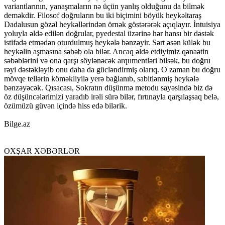
variantlarının, yanaşmaların nə üçün yanlış olduğunu da bilmək
deməkdir. Filosof doğruların bu iki biçimini böyük heykəltaraş
Dadalusun gözəl heykəllərindən örnək göstərərək açıqlayır. İntuisiya
yoluyla əldə edilən doğrular, pyedestal üzərinə hər hansı bir dəstək
istifadə etmədən oturdulmuş heykələ bənzəyir. Sərt əsən külək bu
heykəlin aşmasına səbəb ola bilər. Ancaq əldə etdiyimiz qənaətin
səbəblərini və ona qarşı söylənəcək arqumentləri bilsək, bu doğru
rəyi dəstəkləyib onu daha da gücləndirmiş olarıq. O zaman bu doğru
mövqe tellərin köməkliyilə yerə bağlanıb, sabitlənmiş heykələ
bənzəyəcək. Qısacası, Sokratın düşünmə metodu sayəsində biz də
öz düşüncələrimizi yaradıb irəli sürə bilər, fırtınayla qarşılaşsaq belə,
özümüzü güvən içində hiss edə bilərik.
Bilge.az
OXŞAR XƏBƏRLƏR