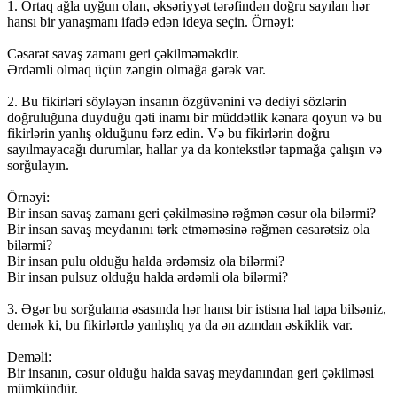
1. Ortaq ağla uyğun olan, əksəriyyət tərəfindən doğru sayılan hər
hansı bir yanaşmanı ifadə edən ideya seçin. Örnəyi:
Cəsarət savaş zamanı geri çəkilməməkdir.
Ərdəmli olmaq üçün zəngin olmağa gərək var.
2. Bu fikirləri söyləyən insanın özgüvənini və dediyi sözlərin
doğruluğuna duyduğu qəti inamı bir müddətlik kənara qoyun və bu
fikirlərin yanlış olduğunu fərz edin. Və bu fikirlərin doğru
sayılmayacağı durumlar, hallar ya da kontekstlər tapmağa çalışın və
sorğulayın.
Örnəyi:
Bir insan savaş zamanı geri çəkilməsinə rəğmən cəsur ola bilərmi?
Bir insan savaş meydanını tərk etməməsinə rəğmən cəsarətsiz ola
bilərmi?
Bir insan pulu olduğu halda ərdəmsiz ola bilərmi?
Bir insan pulsuz olduğu halda ərdəmli ola bilərmi?
3. Əgər bu sorğulama əsasında hər hansı bir istisna hal tapa bilsəniz,
demək ki, bu fikirlərdə yanlışlıq ya da ən azından əskiklik var.
Deməli:
Bir insanın, cəsur olduğu halda savaş meydanından geri çəkilməsi
mümkündür.