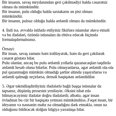
Bir insanın, savaş meydanından geri çəkilmədiyi halda cəsarətsiz
olması da mümkündür.
Bir insanın, pulu olduğu halda saxtakarın ən pisi olması
mümkündür.
Bir insanın, pulsuz olduğu halda ərdəmli olması da mümkündür.
4. İndi isə, əvvəldə istifadə etdiyiniz fikirlərə nüanslar əlavə etməli
və bu ifadələri, özündə istisnaları da ehtiva edəcək biçimdə
formalaşdırmalısınız.
Örnəyi:
Bir insan, savaş zamanı həm irəliləyərək, həm də geri çəkilərək
cəsarət göstərə bilər.
Pulu olanlar, ancaq bu pulu ərdəmli yollarla qazanacaqları təqdirdə
ərdəmli hesab oluna bilərlər. Pulu olmayanlarsa, əgər ərdəmli ola-ola
pul qazanmağın mümkün olmadığı şərtlər altında yaşayırlarsa və
ərdəmli qalmağı seçirlərsə, deməli həqiqətən ərdəmlidilər.
5. Əgər təkmilləşdirdiyiniz ifadələrlə bağlı başqa istisnalar da
tapsanız, düşünüş prosesini yeniləyin. Əksini isbat edə
bilməyəcəyimiz ifadələr doğru ifadələrdi; əlbəttə, əgər insan
övladının bu cür bir həqiqətə yetməsi mümkündüsə..Fəqət insan, bir
ideyanın və nəsnənin məhz nə olmadığını dərk etməklə, onun nə
olduğunu bildirəcək dolğun bilgiyə yaxınlaşa bilər.