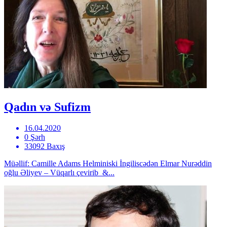
Qadın və Sufizm
16.04.2020
0 Şərh
33092 Baxış
Müəllif: Camille Adams Helminiski İngiliscədən Elmar Nurəddin
oğlu Əliyev – Vüqarlı çevirib &...