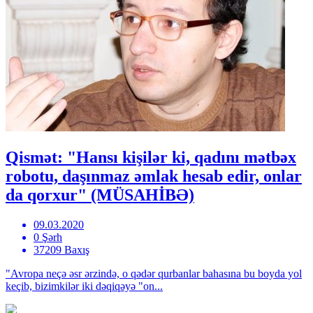
Qismət: "Hansı kişilər ki, qadını mətbəx
robotu, daşınmaz əmlak hesab edir, onlar
da qorxur" (MÜSAHİBƏ)
09.03.2020
0 Şərh
37209 Baxış
"Avropa neçə əsr ərzində, o qədər qurbanlar bahasına bu boyda yol
keçib, bizimkilər iki dəqiqəyə "on...