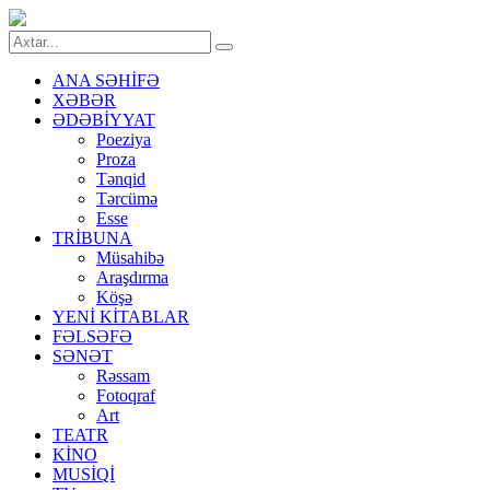
ANA SƏHİFƏ
XƏBƏR
ƏDƏBİYYAT
Poeziya
Proza
Tənqid
Tərcümə
Esse
TRİBUNA
Müsahibə
Araşdırma
Köşə
YENİ KİTABLAR
FƏLSƏFƏ
SƏNƏT
Rəssam
Fotoqraf
Art
TEATR
KİNO
MUSİQİ