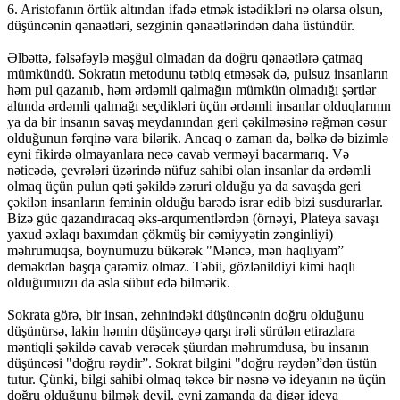
6. Aristofanın örtük altından ifadə etmək istədikləri nə olarsa olsun,
düşüncənin qənaətləri, sezginin qənaətlərindən daha üstündür.
Əlbəttə, fəlsəfəylə məşğul olmadan da doğru qənaətlərə çatmaq
mümkündü. Sokratın metodunu tətbiq etməsək də, pulsuz insanların
həm pul qazanıb, həm ərdəmli qalmağın mümkün olmadığı şərtlər
altında ərdəmli qalmağı seçdikləri üçün ərdəmli insanlar olduqlarının
ya da bir insanın savaş meydanından geri çəkilməsinə rəğmən cəsur
olduğunun fərqinə vara bilərik. Ancaq o zaman da, bəlkə də bizimlə
eyni fikirdə olmayanlara necə cavab verməyi bacarmarıq. Və
nəticədə, çevrələri üzərində nüfuz sahibi olan insanlar da ərdəmli
olmaq üçün pulun qəti şəkildə zəruri olduğu ya da savaşda geri
çəkilən insanların feminin olduğu barədə israr edib bizi susdurarlar.
Bizə güc qazandıracaq əks-arqumentlərdən (örnəyi, Plateya savaşı
yaxud əxlaqı baxımdan çökmüş bir cəmiyyətin zənginliyi)
məhrumuqsa, boynumuzu bükərək "Məncə, mən haqlıyam”
deməkdən başqa çarəmiz olmaz. Təbii, gözlənildiyi kimi haqlı
olduğumuzu da əsla sübut edə bilmərik.
Sokrata görə, bir insan, zehnindəki düşüncənin doğru olduğunu
düşünürsə, lakin həmin düşüncəyə qarşı irəli sürülən etirazlara
məntiqli şəkildə cavab verəcək şüurdan məhrumdusa, bu insanın
düşüncəsi "doğru rəydir”. Sokrat bilgini "doğru rəydən”dən üstün
tutur. Çünki, bilgi sahibi olmaq təkcə bir nəsnə və ideyanın nə üçün
doğru olduğunu bilmək deyil, eyni zamanda da digər ideya