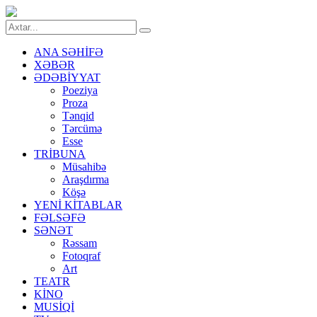
ANA SƏHİFƏ
XƏBƏR
ƏDƏBİYYAT
Poeziya
Proza
Tənqid
Tərcümə
Esse
TRİBUNA
Müsahibə
Araşdırma
Köşə
YENİ KİTABLAR
FƏLSƏFƏ
SƏNƏT
Rəssam
Fotoqraf
Art
TEATR
KİNO
MUSİQİ