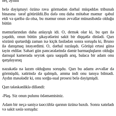
heç əynini
belə dəyişməyi özünə rəva görmədən dərhal müqəddəs tribunalı
binasına tərəf götürüldü.Bu dəfə onu daha mötəbər məmur qəbul
etdi və qəribə də olsa, bu məmur onun əvvəllər münasibətdə olduğu
bütün
məmurlarından daha anlayışlı idi. O, demək olar ki, bu qarı ilə
yaşıddı, onun bütün şikayətlərini sakit bir diqqətlə dinlədi. Qarı
sözünü qurtardığı zaman isə kiçik fasilədən sonra soruşdu ki, Bruno
ilə danışmaq istəyərdimi. O, dərhal razılaşdı. Görüşü ertəsi günə
təyin etdilər. Səhəri gün pəncərələrində dəmir barmaqlıqların olduğu
darısqal kamerada seyrək qara saqqallı arıq, balaca bir adam onu
qarşılayaraq
nəzakətlə nə lazım olduğunu soruşdu. Qarı bu adamı əvvəllər də
görmüşdü, xatirində də qalmşdı, amma indi onu tanıya bilmədi.
Aydın məsələdir ki, onu sorğu-sual prosesi belə dəyişmişdi.
Qarı tələskənliklə dilləndi:
-Plaş. Siz onun pulunu ödəməmisiniz.
Adam bir neçə saniyə təəccüblə qarının üzünə baxdı. Sonra xatırladı
və sakit səslə soruşdu: