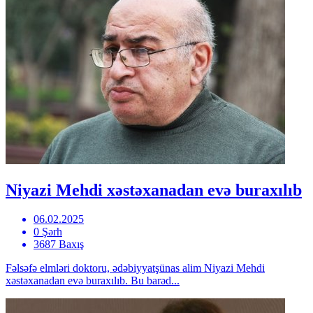
Niyazi Mehdi xəstəxanadan evə buraxılıb
06.02.2025
0 Şərh
3687 Baxış
Fəlsəfə elmləri doktoru, ədəbiyyatşünas alim Niyazi Mehdi
xəstəxanadan evə buraxılıb. Bu barəd...