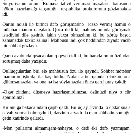
Sinyoriyanın onun Romaya təhvil verilməsi məsələsi barəsində
hökm hazırlamağı tapşırdığı respublika prokurorunu gözləməkdə
idi.
Qarını nolalı ilə birinci dəfə görüşməsinə icazə vermiş həmin o
mötəbər məmur qarşıladı. Qoca dedi ki, məhbus onunla görüşmək
istədiyini dilə gətirib, lakin yaxşı olmazdımı ki, bu görüş başqa
zamanadək təxirə salına? Məhbusu indi çox həddindən ziyadə vacib
bir söhbət gözləyir.
Qarı cavabında qısaca olaraq qeyd etdi ki, bu barədə onun özündən
soruşmaq daha yaxşıdır.
Qulluqçulardan biri elə məhbusun özü ilə qayıtdı. Söhbət mötəbər
məmurun iştirakı ilə baş tutdu. Nolalı artıq qapıda olarkən ona
gülümsəməzdən və ona nə isə söyləməzdən öncə qarı haray çəkdi:
-Əgər zindana düşməyə hazırlaşmırdınızsa, özünüzü niyə o cür
aparırdınız?
Bir anlığa bakaca adam çaşıb qaldı. Bu üç ay ərzində o qədər suala
cavab verməli olmuşdu ki, dərzinin arvadı ilə olan söhbətin sonluğu
çətin xatirində qalardı.
-Mən pullarımı almamışam-nəhayət, o dedi.-iki dəfə yazmışam,