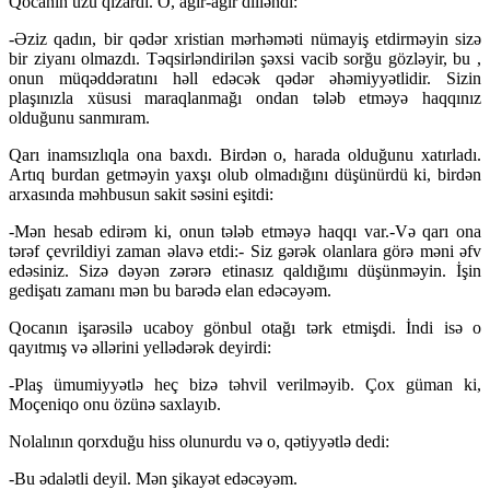
Qocanın üzü qızardı. O, ağır-ağır dilləndi:
-Əziz qadın, bir qədər xristian mərhəməti nümayiş etdirməyin sizə
bir ziyanı olmazdı. Təqsirləndirilən şəxsi vacib sorğu gözləyir, bu ,
onun müqəddəratını həll edəcək qədər əhəmiyyətlidir. Sizin
plaşınızla xüsusi maraqlanmağı ondan tələb etməyə haqqınız
olduğunu sanmıram.
Qarı inamsızlıqla ona baxdı. Birdən o, harada olduğunu xatırladı.
Artıq burdan getməyin yaxşı olub olmadığını düşünürdü ki, birdən
arxasında məhbusun sakit səsini eşitdi:
-Mən hesab edirəm ki, onun tələb etməyə haqqı var.-Və qarı ona
tərəf çevrildiyi zaman əlavə etdi:- Siz gərək olanlara görə məni əfv
edəsiniz. Sizə dəyən zərərə etinasız qaldığımı düşünməyin. İşin
gedişatı zamanı mən bu barədə elan edəcəyəm.
Qocanın işarəsilə ucaboy gönbul otağı tərk etmişdi. İndi isə o
qayıtmış və əllərini yellədərək deyirdi:
-Plaş ümumiyyətlə heç bizə təhvil verilməyib. Çox güman ki,
Moçeniqo onu özünə saxlayıb.
Nolalının qorxduğu hiss olunurdu və o, qətiyyətlə dedi:
-Bu ədalətli deyil. Mən şikayət edəcəyəm.