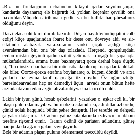
-Biz bu fırıldaqçının ucbatından kifayət qədər soyulmuşuq-o,
kandarda dayanaraq elə bağırırdı ki, yoldan keçənlər çevrilib ona
baxırdılar-Müqəddəs tribunala gedin və bu kafirlə haqq-hesabınız
olduğunu deyin.
Dərzi eləcə ölü kimi durub baxırdı. Düşən hay-küyündiqqətini cəlb
etdiyi küçə uşaqlarından ibarət bir dəstə onu dövrəyə aldı və sir-
sifətində alabəzək yara-xoranın sanki çiçək açdığı küçə
avaralarından biri ona bir daş tolazladı. Hərçənd, qonşuluqdakı
evdən miskin geyimli qadın özünü yetirərək o uşağı bir şapalaqla
mükafatlandırdı, amma buna baxmayaraq qoca dərhal başa düşdü
ki, "bu dinsizlə hər hansı bir münasibətdə olmaq” nə qədər təhlükəli
ola bilər. Qorxa-qorxa ətrafına boylanaraq o, küçəni döndü və arxa
yollarla öz evinə tərəf qaçmağa üz qoydu. Öz uğursuzluğu
barəsindəarvadına heç nə demədiyi üçün arvadı onun bütün həftə
ərzində davam edən əzgin əhval-ruhiyyəsinə təəccüb qaldı.
Lakin bir iyun günü, hesab qəbzlərini yazarkən o, aşkar etdi ki, bir
plaşın pulu ödənməyib və bu məhz o adamdır ki, adı dillər əzbəridir,
çünki nolalı haqqında bütün şəhər danışırdı. Hər tərəfdə ən dəhşətli
şaiyələr dolaşırdı. O adam yalnız kitablarında izdivacın mübhəm
tərəfinə rişxənd etmir, İsanın özünü də şarlatan adlandırır, günəş
haqqında da ağzına gələni sayıqlayırdı.
Belə bir adamın plaşın pulunu ödəməməsi təəccüblü deyildi.