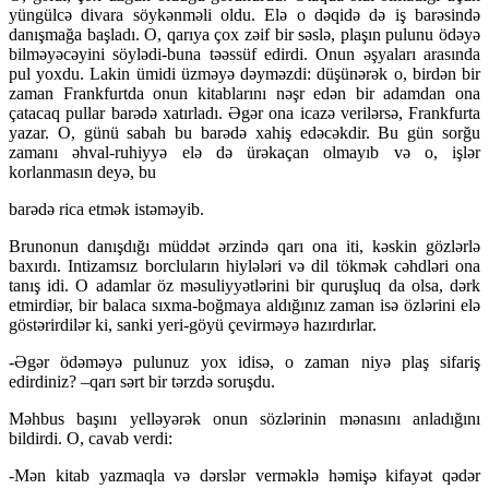
yüngülcə divara söykənməli oldu. Elə o dəqidə də iş barəsində
danışmağa başladı. O, qarıya çox zəif bir səslə, plaşın pulunu ödəyə
bilməyəcəyini söylədi-buna təəssüf edirdi. Onun əşyaları arasında
pul yoxdu. Lakin ümidi üzməyə dəyməzdi: düşünərək o, birdən bir
zaman Frankfurtda onun kitablarını nəşr edən bir adamdan ona
çatacaq pullar barədə xatırladı. Əgər ona icazə verilərsə, Frankfurta
yazar. O, günü sabah bu barədə xahiş edəcəkdir. Bu gün sorğu
zamanı əhval-ruhiyyə elə də ürəkaçan olmayıb və o, işlər
korlanmasın deyə, bu
barədə rica etmək istəməyib.
Brunonun danışdığı müddət ərzində qarı ona iti, kəskin gözlərlə
baxırdı. Intizamsız borcluların hiylələri və dil tökmək cəhdləri ona
tanış idi. O adamlar öz məsuliyyətlərini bir quruşluq da olsa, dərk
etmirdiər, bir balaca sıxma-boğmaya aldığınız zaman isə özlərini elə
göstərirdilər ki, sanki yeri-göyü çevirməyə hazırdırlar.
-Əgər ödəməyə pulunuz yox idisə, o zaman niyə plaş sifariş
edirdiniz? –qarı sərt bir tərzdə soruşdu.
Məhbus başını yelləyərək onun sözlərinin mənasını anladığını
bildirdi. O, cavab verdi:
-Mən kitab yazmaqla və dərslər verməklə həmişə kifayət qədər