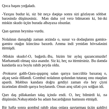
Qoca başını yırğaladı.
-Yaxşısı budur ki, siz bir neçə dəqiqə sonra sizi gözləyən söhbət
barəsində düşünəsiniz. Mən daha yol verə bilmərəm ki, bir-iki
miskin skudo üçün burada əlbəyaxa olsunlar.
Qan qarının beyninə vurdu.
Nolalının danışdığı zaman ərzində o, susur və dodaqlarını gəmirə-
gəmirə otağın küncünə baxırdı. Amma indi yenidən hövsələsini
itirmişdi.
-Miskin skudo!-O, bağırdı.-Bu, bizim bir aylıq qazancımızdır!
Mərhəmətli olmaq sizə asandır. Siz ki, heç nə itirmirsiniz. Bu dəmdə
kandarda uca boylu rahib peyda oldu.
-Prokuror gəlib-Qara-qışqırıq salan qarıya təəccüblə baxaraq o,
alçaq səslə dilləndi. Gombul nolalının qolundan tutaraq onu otaqdan
apardı. Məhbus kandara doğru getdiyi zaman elə hey çiyni
üzərindən dönüb qarıya boylanırdı. Onun arıq sifəti çox solğun idi.
Qarı daş pilləkanları təlaş içində endi. O, heç bilmirdi ki, nə
düşünsün.Nəhayətində bu adam bacardığının hamısını etmişdi.
Bir həftə sonra gombul rahib plaşı onlara qaytarmaq üçün gəldiyi