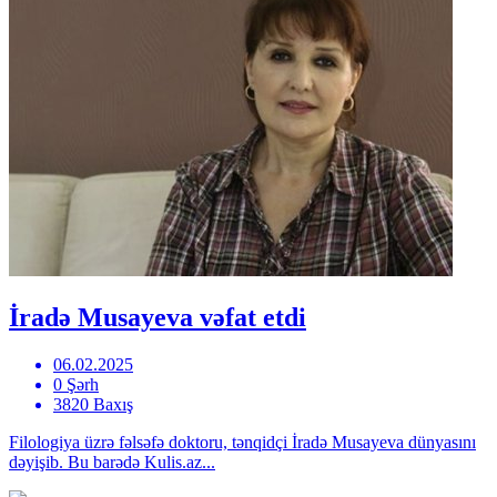
İradə Musayeva vəfat etdi
06.02.2025
0 Şərh
3820 Baxış
Filologiya üzrə fəlsəfə doktoru, tənqidçi İradə Musayeva dünyasını
dəyişib. Bu barədə Kulis.az...