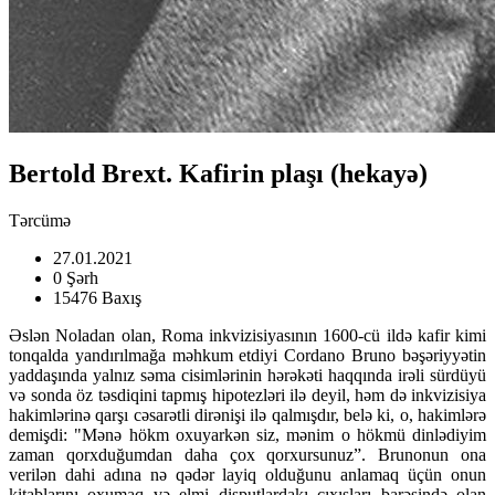
Bertold Brext. Kafirin plaşı (hekayə)
Tərcümə
27.01.2021
0 Şərh
15476 Baxış
Əslən Noladan olan, Roma inkvizisiyasının 1600-cü ildə kafir kimi
tonqalda yandırılmağa məhkum etdiyi Cordano Bruno bəşəriyyətin
yaddaşında yalnız səma cisimlərinin hərəkəti haqqında irəli sürdüyü
və sonda öz təsdiqini tapmış hipotezləri ilə deyil, həm də inkvizisiya
hakimlərinə qarşı cəsarətli dirənişi ilə qalmışdır, belə ki, o, hakimlərə
demişdi: "Mənə hökm oxuyarkən siz, mənim o hökmü dinlədiyim
zaman qorxduğumdan daha çox qorxursunuz”. Brunonun ona
verilən dahi adına nə qədər layiq olduğunu anlamaq üçün onun
kitablarını oxumaq və elmi disputlardakı çıxışları barəsində olan