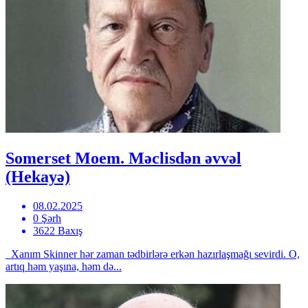
Somerset Moem. Məclisdən əvvəl
(Hekayə)
08.02.2025
0 Şərh
3622 Baxış
Xanım Skinner hər zaman tədbirlərə erkən hazırlaşmağı sevirdi. O,
artıq həm yaşına, həm də...