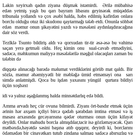
Lakin xeyirxah qadın ziyana düşmək istəmirdi. Ərilə mübahisə
edən yetmiş yaşlı bu qarı bayram libasını geyinərək müqəddəs
tribunala yollandı və çox əsəbi halda, həbs edilmiş kafirdən onlara
borclu olduğu otuz iki skudonu qaytarmağı tələb etdi. Onunla söhbət
edən məmur onun şikayətini yazdı və məsələni aydınlaşdıracağına
dair söz verdi.
Tezlklə Tsunto bildiriş aldı və qorxudan tir-tir əsə-əsə bu vahimə
saçan yerə getməli oldu. Heç kimin onu sual-cavab etmədiyini,
sadəcə, məhkumun maliyyə məsələlərilə məşğul olacaqları zaman bu
tələbin də
diqqətə alınacağı barədə məlumat verdiklərini görüb mat qaldı. Bir
sözlə, məmur əhəmiyyətli bir məbləğə ümid etməməyi ona sarı
simdə anlatmişdi. Qoca bu işdən yaxasını yüngül qurtara bildiyi
üçün xoşbəxt
idi və yalnız aşağılanmış halda minnətdarlıq edə bildi.
Amma arvadı heç cür ovuna bilmirdi. Ziyanı ört-basdır etmək üçün
ərinin hər axşam içdiyi bircə qədəh şərabdan imtina etməsi və iş
masası arxasında gecəyarısına qədər oturması onun üçün kifayət
deyildi. Onlar mahudu borcla almışdılar,tacir isə gözləməyəcək. Qarı
mətbəxdə,həyətdə səsini başına atıb qışqırır, deyirdi ki, borclarını
ödəmədən bir cinayətkarı tutub zindana salmaq sadəcə abırsızlıq və