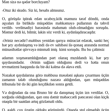
Mən sizə nə qədər borcluyam?
-Otuz iki skudo. Siz ki, hesabı almısınız.
O, görüşdə iştirak edən ucaboy,kök məmura tərəf döndü, onda
əşyaları ilə birlikdə müqəddəs məhkəməyə pullarının da təhvil
verilib- verilmədiyi barəsində məlumatı olub-olmadığını soruşdu.
Məmur dedi ki, bilmir, lakin söz verdi ki, aydınlaşdıracaqdır.
-Əriniz necədir?-məhbus yenidən qarıya müraciət edərək, sanki heç
hər şey aydınlaşmış və indi də ev sahibəsi ilə qonaq arasında normal
münasibətlər qüvvəyə minməli imiş kimi soruşdu. Bu bu çəlimsiz
adamın xoşməramlılığından pərt olaraq mızıldandı ki, hər şey
qaydasındadır. Ərinin sağlam olduğunu dedi və hətta onun
revmatizmi haqqında da bir-iki kəlmə də əlavə etdi.
Nəzakət qaydalarına görə məhbusa məsələni aşkara çıxarması üçün
zamanın tələb olunduğunu nəzərə aldığından, qarı müqəddəs
tribunala bir də iki gün keçdikdən sonra getdi.
Və doğrudan da ona Bruno bir də danışmaq üçün izn verdilər. O,
sorğuda olduğundan, qarı onu dəmir məhəccərli pəncərəsi olan kiçik
otaqda bir saatdan artıq gözləməli oldu.
O, gəldi, çox üzgün olduğu görünürdü. Otaqda stul olmadığı üçün