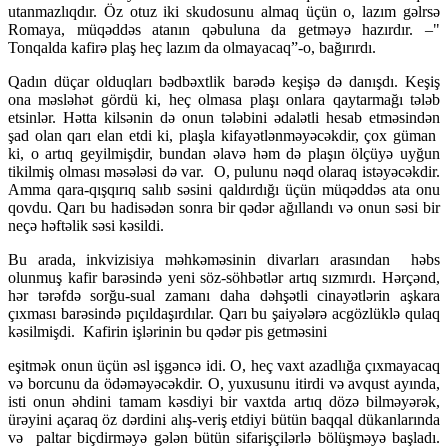
utanmazlıqdır. Öz otuz iki skudosunu almaq üçün o, lazım gəlrsə
Romaya, müqəddəs atanın qəbuluna da getməyə hazırdır. –"
Tonqalda kafirə plaş heç lazım da olmayacaq”-o, bağırırdı.
Qadın düçar olduqları bədbəxtlik barədə keşişə də danışdı. Keşiş
ona məsləhət gördü ki, heç olmasa plaşı onlara qaytarmağı tələb
etsinlər. Hətta kilsənin də onun tələbini ədalətli hesab etməsindən
şad olan qarı elan etdi ki, plaşla kifayətlənməyəcəkdir, çox güman
ki, o artıq geyilmişdir, bundan əlavə həm də plaşın ölçüyə uyğun
tikilmiş olması məsələsi də var. O, pulunu nəqd olaraq istəyəcəkdir.
Amma qara-qışqırıq salıb səsini qaldırdığı üçün müqəddəs ata onu
qovdu. Qarı bu hadisədən sonra bir qədər ağıllandı və onun səsi bir
neçə həftəlik səsi kəsildi.
Bu arada, inkvizisiya məhkəməsinin divarları arasından həbs
olunmuş kafir barəsində yeni söz-söhbətlər artıq sızmırdı. Hərçənd,
hər tərəfdə sorğu-sual zamanı daha dəhşətli cinayətlərin aşkara
çıxması barəsində pıçıldaşırdılar. Qarı bu şaiyələrə acgözlüklə qulaq
kəsilmişdi. Kafirin işlərinin bu qədər pis getməsini
eşitmək onun üçün əsl işgəncə idi. O, heç vaxt azadlığa çıxmayacaq
və borcunu da ödəməyəcəkdir. O, yuxusunu itirdi və avqust ayında,
isti onun əhdini tamam kəsdiyi bir vaxtda artıq dözə bilməyərək,
ürəyini açaraq öz dərdini alış-veriş etdiyi bütün baqqal dükanlarında
və paltar biçdirməyə gələn bütün sifarişçilərlə bölüşməyə başladı.