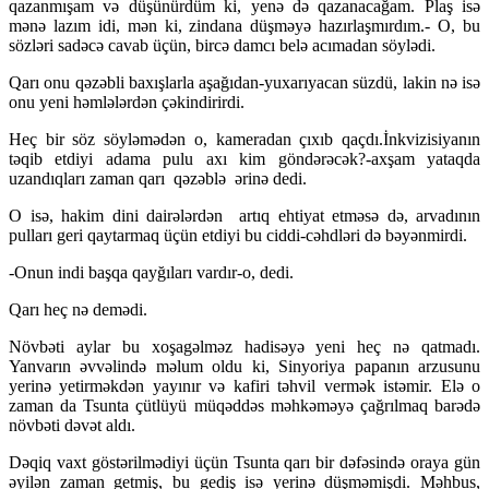
qazanmışam və düşünürdüm ki, yenə də qazanacağam. Plaş isə
mənə lazım idi, mən ki, zindana düşməyə hazırlaşmırdım.- O, bu
sözləri sadəcə cavab üçün, bircə damcı belə acımadan söylədi.
Qarı onu qəzəbli baxışlarla aşağıdan-yuxarıyacan süzdü, lakin nə isə
onu yeni həmlələrdən çəkindirirdi.
Heç bir söz söyləmədən o, kameradan çıxıb qaçdı.İnkvizisiyanın
təqib etdiyi adama pulu axı kim göndərəcək?-axşam yataqda
uzandıqları zaman qarı qəzəblə ərinə dedi.
O isə, hakim dini dairələrdən artıq ehtiyat etməsə də, arvadının
pulları geri qaytarmaq üçün etdiyi bu ciddi-cəhdləri də bəyənmirdi.
-Onun indi başqa qayğıları vardır-o, dedi.
Qarı heç nə demədi.
Növbəti aylar bu xoşagəlməz hadisəyə yeni heç nə qatmadı.
Yanvarın əvvəlində məlum oldu ki, Sinyoriya papanın arzusunu
yerinə yetirməkdən yayınır və kafiri təhvil vermək istəmir. Elə o
zaman da Tsunta çütlüyü müqəddəs məhkəməyə çağrılmaq barədə
növbəti dəvət aldı.
Dəqiq vaxt göstərilmədiyi üçün Tsunta qarı bir dəfəsində oraya gün
əyilən zaman getmiş, bu gediş isə yerinə düşməmişdi. Məhbus,