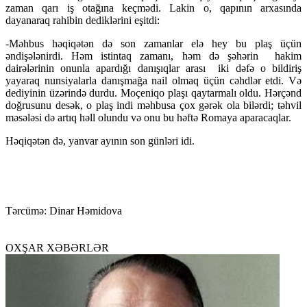
zaman qarı iş otağına keçmədi. Lakin o, qapının arxasında
dayanaraq rahibin dediklərini eşitdi:
-Məhbus həqiqətən də son zamanlar elə hey bu plaş üçün
əndişələnirdi. Həm istintaq zamanı, həm də şəhərin hakim
dairələrinin onunla apardığı danışıqlar arası iki dəfə o bildiriş
yayaraq nunsiyalarla danışmağa nail olmaq üçün cəhdlər etdi. Və
dediyinin üzərində durdu. Moçeniqo plaşı qaytarmalı oldu. Hərçənd
doğrusunu desək, o plaş indi məhbusa çox gərək ola bilərdi; təhvil
məsələsi də artıq həll olundu və onu bu həftə Romaya aparacaqlar.
Həqiqətən də, yanvar ayının son günləri idi.
Tərcümə: Dinar Həmidova
OXŞAR XƏBƏRLƏR