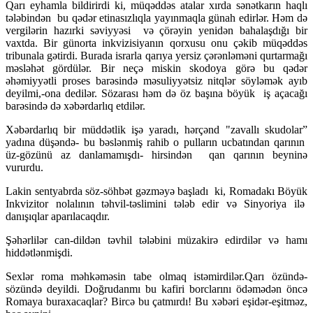
Qarı eyhamla bildirirdi ki, müqəddəs atalar xırda sənətkarın haqlı
tələbindən bu qədər etinasızlıqla yayınmaqla günah edirlər. Həm də
vergilərin hazırki səviyyəsi və çörəyin yenidən bahalaşdığı bir
vaxtda. Bir günorta inkvizisiyanın qorxusu onu çəkib müqəddəs
tribunala gətirdi. Burada israrla qarıya yersiz çərənləməni qurtarmağı
məsləhət gördülər. Bir neçə miskin skodoya görə bu qədər
əhəmiyyətli proses barəsində məsuliyyətsiz nitqlər söyləmək ayıb
deyilmi,-ona dedilər. Sözarası həm də öz başına böyük iş açacağı
barəsində də xəbərdarlıq etdilər.
Xəbərdarlıq bir müddətlik işə yaradı, hərçənd "zavallı skudolar”
yadına düşəndə- bu bəslənmiş rahib o pulların ucbatından qarının
üz-gözünü az danlamamışdı- hirsindən qan qarının beyninə
vururdu.
Lakin sentyabrda söz-söhbət gəzməyə başladı ki, Romadakı Böyük
Inkvizitor nolalının təhvil-təslimini tələb edir və Sinyoriya ilə
danışıqlar aparılacaqdır.
Şəhərlilər can-dildən təvhil tələbini müzakirə edirdilər və hamı
hiddətlənmişdi.
Sexlər roma məhkəməsin tabe olmaq istəmirdilər.Qarı özündə-
sözündə deyildi. Doğrudanmı bu kafiri borclarını ödəmədən öncə
Romaya buraxacaqlar? Bircə bu çatmırdı! Bu xəbəri eşidər-eşitməz,