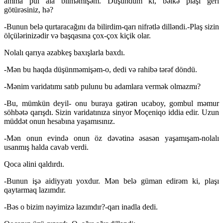
amma pul ala bilməmişəm. Düşündüm ki, bəlkə plaşı geri
götürəsiniz, hə?
-Bunun belə qurtaracağını da bilirdim-qarı nifrətlə dilləndi.-Plaş sizin
ölçülərinizədir və başqasına çox-çox kiçik olar.
Nolalı qarıya əzabkeş baxışlarla baxdı.
-Mən bu haqda düşünməmişəm-o, dedi və rahibə tərəf döndü.
-Mənim varidatımı satıb pulunu bu adamlara vermək olmazmı?
-Bu, mümkün deyil- onu buraya gətirən ucaboy, gombul məmur
söhbətə qarışdı. Sizin varidatınıza sinyor Moçeniqo iddia edir. Uzun
müddət onun hesabına yaşamısınız.
-Mən onun evində onun öz dəvətinə əsasən yaşamışam-nolalı
usanmış halda cavab verdi.
Qoca əlini qaldırdı.
-Bunun işə aidiyyatı yoxdur. Mən belə güman edirəm ki, plaşı
qaytarmaq lazımdır.
-Bəs o bizim nəyimizə lazımdır?-qarı inadla dedi.