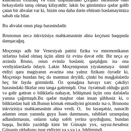
hekayələrlə tanış olmaq kifayətdir; lakin bu günümüzə qədər gəlib
çatan bir əhvalat var ki, bizim ona daha dərin ehtiram bəsləməyimizə
səbəb ola bilər.
Bu əhvalat onun plaşı barəsindədir.
Brunonun necə inkvizisiya məhkəməsinin əlinə keçməsi haqqında
danışacağıq.
Moçeniqo adlı bir Venesiyalı patrisi fizika və mnemonikanın
sirlərinə bələd olmaq üçün alimi öz evinə dəvət edir. Bir neçə ay
ərzində Bruno, onun evində bəslənir, qarşılığını isə ona
verdiyidərslərlə ödəyir. Lakin Moçeniqonun yiyələnməyə ümid
etdiyi qara magiyanın əvəzinə ona yalnız fizikanı öyrədir ki,
Moçeniqo bundan heç də məmnun deyildi, çünki bu məşğələlərdə
heç bir fayda görmürdü. Öz qonağına havayı xərc çəkdiyi
barəsindəki fikirlər onu təngə gətirmişdi. Ona öyrətməli olduğu gizli
və gəlir gətirən o biliklərlə nəhayət, bölüşməsi üçün onu dəfələrlə
yanına çağırmışdı.Bu qədər məşhur olan insan şübhəsiz ki, o
biliklərdən hali idi.Bunun kömək etmədiyini görəndə isə o, Brunonu
inkvizisiya məhkəməsinin əlinə verdi. O, bu ləyaqətsiz, nanəcib
adamın onun yanında guya İsanı danmasını, rahibləri uzunqulaq
adlandırmasını, onların xalqı səfeh yerinə qoyduğunu, bundan
başqa, İncildə yazıldığı kimi bir Günəşin yox, saysız-hesabsız
Günəşin olduğunu israr etdiyini və s.və i.a. bildirmişdi.