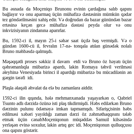
Bu əsnada da Moçeniqo Brunonu evinin çardağına salıb qapını
bağlayır və onu aparmaq üçün mühafizə dəstəsinin mümkün qədər
tez göndərilməsini xahiş edir. Və doğrudan da bazar günündən bazar
ertəsinə keçən gecə mühafizə dəstəsi peyda olur və onu
inkvizisiyanın zindanına aparırlar.
Bu, 1592-ci il, mayın 25-i səhər saat üçdə baş vermişdi. Və o
gündən 1600-cü il, fevralın 17-nə- tonqala atılan günədək nolalı
Bruno məhbəsdə qalmışdı.
Məşəqqətli proses səkkiz il davam etdi və Bruno öz həyatı üçün
qəhrəmanlıqla mübarizə apardı, lakin Romaya təhvil verilməsi
əleyhinə Venesiyada birinci il apardığı mübarizə bu mücadilənin ən
gərgin tərəfi idi.
Plaşla əlaqəli əhvalat da elə bu zamanlara aiddir.
1592-ci ilin qışında, hələ mehmanxanada yaşayarkən o, Qabriel
Tsunto adlı dərzidə özünə isti plaş tikdirmişdi. Həbs edilərkən Bruno
dərzinin pulunu ödəməyə imkan tapmamışdı. Sifarişçisinin həbs
edilməsi xəbəri yayıldığı zaman dərzi öz zəhməthaqqısını tələb
etmək üçün cənab
Moçeniqonun müqəddəs Samuil kilsəsində
yerləşən evinə soxulur, lakin artıq gec idi. Moçeniqonun qulluqçusu
ona qapını göstərir.