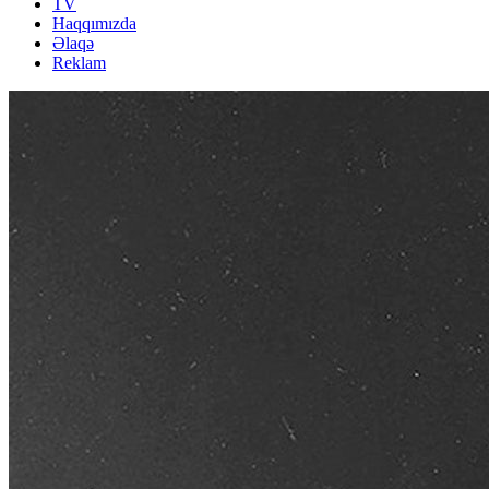
TV
Haqqımızda
Əlaqə
Reklam