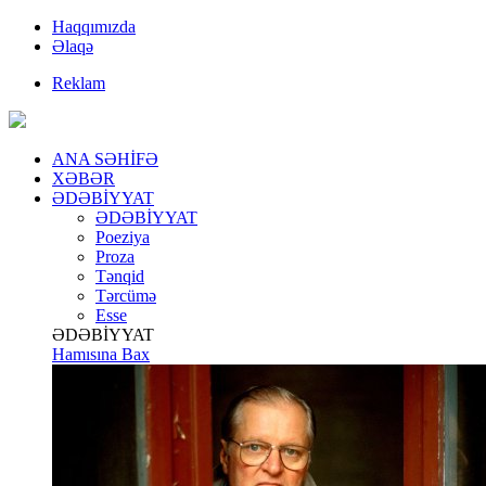
Haqqımızda
Əlaqə
Reklam
ANA SƏHİFƏ
XƏBƏR
ƏDƏBİYYAT
ƏDƏBİYYAT
Poeziya
Proza
Tənqid
Tərcümə
Esse
ƏDƏBİYYAT
Hamısına Bax