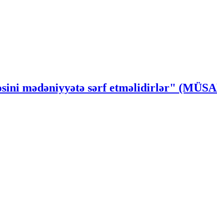
ssəsini mədəniyyətə sərf etməlidirlər" (MÜ