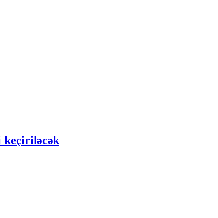
 keçiriləcək