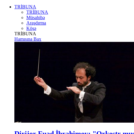
TRİBUNA
TRİBUNA
Müsahibə
Araşdırma
Köşə
TRİBUNA
Hamısına Bax
Dirijor Fuad İbrahimov: "Orkestr m