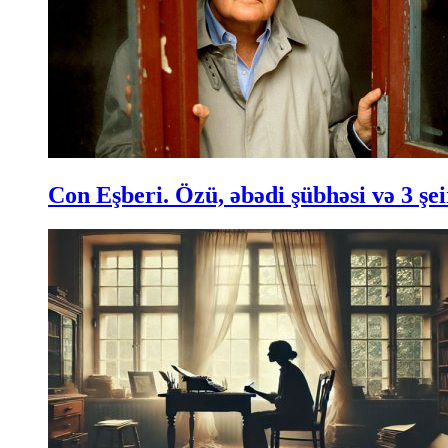
Con Eşberi. Özü, əbədi şübhəsi və 3 şei