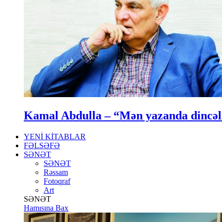
Kamal Abdulla – “Mən yazanda dincə
YENİ KİTABLAR
FƏLSƏFƏ
SƏNƏT
SƏNƏT
Rəssam
Fotoqraf
Art
SƏNƏT
Hamısına Bax