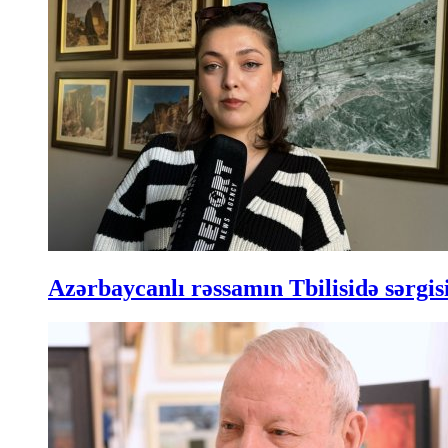
Azərbaycanlı rəssamın Tbilisidə sərgisi