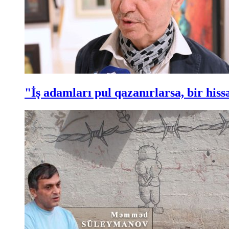
"İş adamları pul qazanırlarsa, bir hi