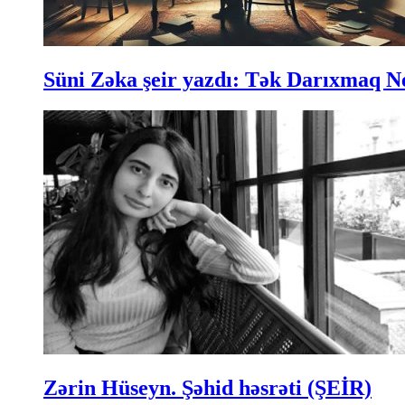
Süni Zəka şeir yazdı: Tək Darıxmaq N
Zərin Hüseyn. Şəhid həsrəti (ŞEİR)