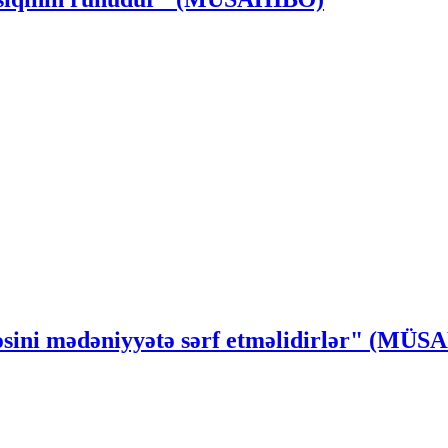
ssəsini mədəniyyətə sərf etməlidirlər" (MÜ