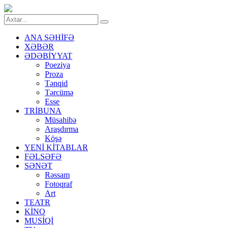
ANA SƏHİFƏ
XƏBƏR
ƏDƏBİYYAT
Poeziya
Proza
Tənqid
Tərcümə
Esse
TRİBUNA
Müsahibə
Araşdırma
Köşə
YENİ KİTABLAR
FƏLSƏFƏ
SƏNƏT
Rəssam
Fotoqraf
Art
TEATR
KİNO
MUSİQİ