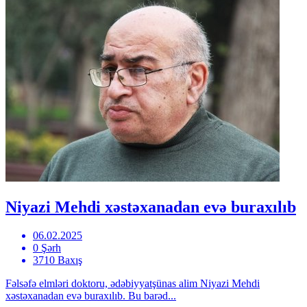
Niyazi Mehdi xəstəxanadan evə buraxılıb
06.02.2025
0 Şərh
3710 Baxış
Fəlsəfə elmləri doktoru, ədəbiyyatşünas alim Niyazi Mehdi
xəstəxanadan evə buraxılıb. Bu barəd...