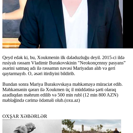
Qeyd edək ki, bu, Xoukmenin ilk dələduzluğu deyil. 2015-ci ildə
rusiyalı rəssam Vladimir Burakovskinin "Neokonçennıy pasyans”
əsərini satmaq adı ilə rəssamın nəvəsi Mariyadan alıb və geri
qaytarmayıb. O, əsəri itirdiyini bildirib.
Bundan sonra Mariya Burakovskaya məhkəməyə müraciət edib.
Məhkəmənin qərarı ilə Xoukmen üç il müddətinə şərti olaraq
azadlıqdan məhrum edilib və 500 min rubl (12 min 800 AZN)
məbləğində cərimə ödəməli olub.(oxu.az)
OXŞAR XƏBƏRLƏR