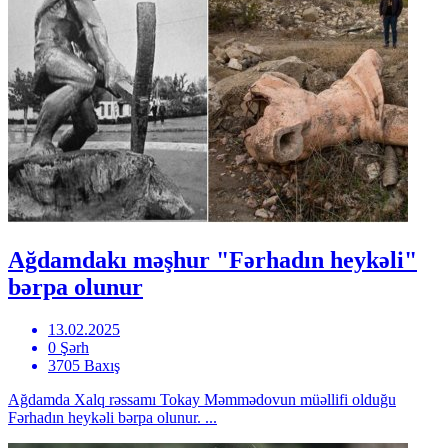
Ağdamdakı məşhur "Fərhadın heykəli"
bərpa olunur
13.02.2025
0 Şərh
3705 Baxış
Ağdamda Xalq rəssamı Tokay Məmmədovun müəllifi olduğu
Fərhadın heykəli bərpa olunur. ...