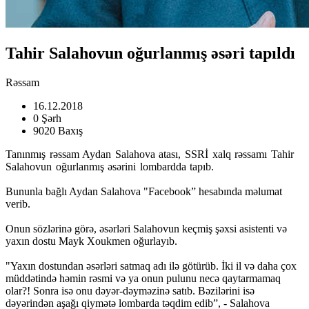
Tahir Salahovun oğurlanmış əsəri tapıldı
Rəssam
16.12.2018
0 Şərh
9020 Baxış
Tanınmış rəssam Aydan Salahova atası, SSRİ xalq rəssamı Tahir
Salahovun oğurlanmış əsərini lombardda tapıb.
Bununla bağlı Aydan Salahova "Facebook” hesabında məlumat
verib.
Onun sözlərinə görə, əsərləri Salahovun keçmiş şəxsi asistenti və
yaxın dostu Mayk Xoukmen oğurlayıb.
"Yaxın dostundan əsərləri satmaq adı ilə götürüb. İki il və daha çox
müddətində həmin rəsmi və ya onun pulunu necə qaytarmamaq
olar?! Sonra isə onu dəyər-dəyməzinə satıb. Bəzilərini isə
dəyərindən aşağı qiymətə lombarda təqdim edib”, - Salahova