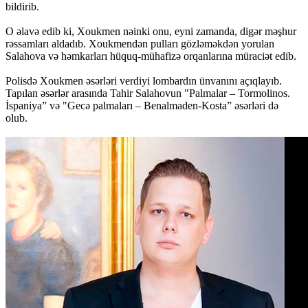
bildirib.
O əlavə edib ki, Xoukmen nəinki onu, eyni zamanda, digər məşhur
rəssamları aldadıb. Xoukmendən pulları gözləməkdən yorulan
Salahova və həmkarları hüquq-mühafizə orqanlarına müraciət edib.
Polisdə Xoukmen əsərləri verdiyi lombardın ünvanını açıqlayıb.
Tapılan əsərlər arasında Tahir Salahovun "Palmalar – Tormolinos.
İspaniya” və "Gecə palmaları – Benalmaden-Kosta” əsərləri də
olub.