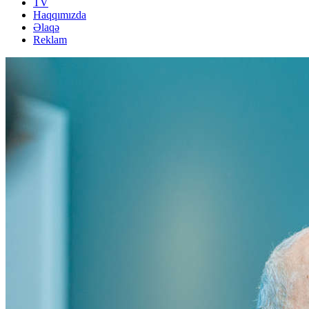
TV
Haqqımızda
Əlaqə
Reklam