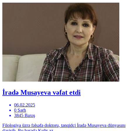
İradə Musayeva vəfat etdi
06.02.2025
0 Şərh
3845 Baxış
Filologiya üzrə fəlsəfə doktoru, tənqidçi İradə Musayeva dünyasını
dəyişib. Bu barədə Kulis.az...