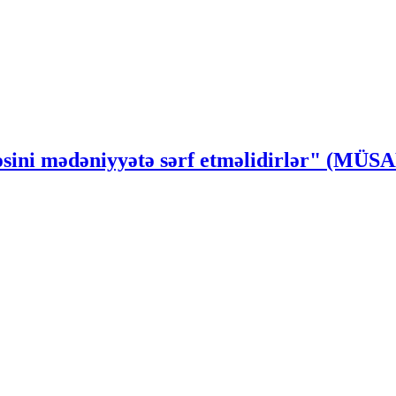
ssəsini mədəniyyətə sərf etməlidirlər" (MÜ