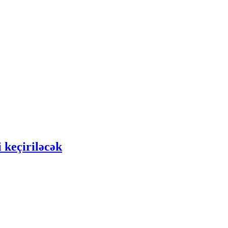
 keçiriləcək