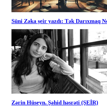
Süni Zəka şeir yazdı: Tək Darıxmaq N
Zərin Hüseyn. Şəhid həsrəti (ŞEİR)