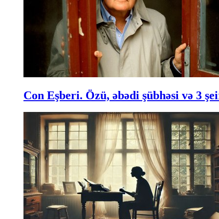
Con Eşberi. Özü, əbədi şübhəsi və 3 şei