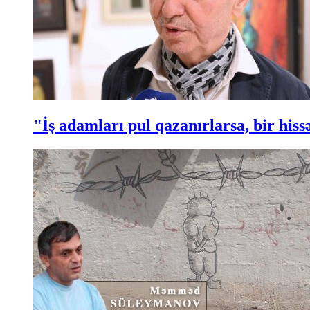
"İş adamları pul qazanırlarsa, bir hi