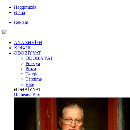
Haqqımızda
Əlaqə
Reklam
ANA SƏHİFƏ
XƏBƏR
ƏDƏBİYYAT
ƏDƏBİYYAT
Poeziya
Proza
Tənqid
Tərcümə
Esse
ƏDƏBİYYAT
Hamısına Bax