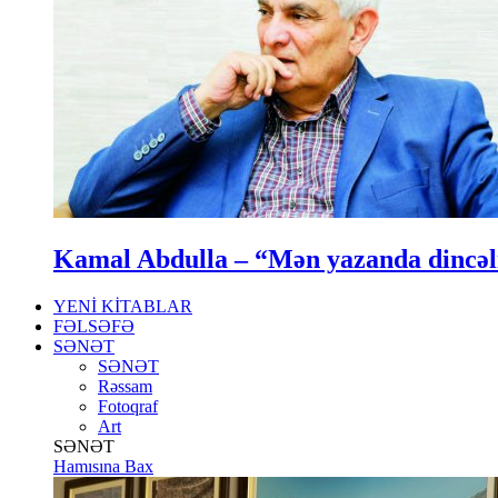
Kamal Abdulla – “Mən yazanda dincə
YENİ KİTABLAR
FƏLSƏFƏ
SƏNƏT
SƏNƏT
Rəssam
Fotoqraf
Art
SƏNƏT
Hamısına Bax