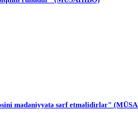
ssəsini mədəniyyətə sərf etməlidirlər" (MÜ