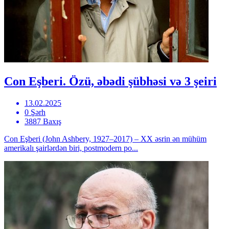
Con Eşberi. Özü, əbədi şübhəsi və 3 şeiri
13.02.2025
0 Şərh
3887 Baxış
Con Eşberi (John Ashbery, 1927–2017) – XX əsrin ən mühüm
amerikalı şairlərdən biri, postmodern po...