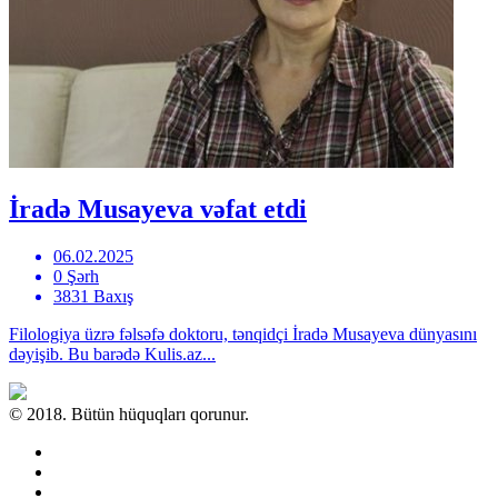
İradə Musayeva vəfat etdi
06.02.2025
0 Şərh
3831 Baxış
Filologiya üzrə fəlsəfə doktoru, tənqidçi İradə Musayeva dünyasını
dəyişib. Bu barədə Kulis.az...
© 2018. Bütün hüquqları qorunur.