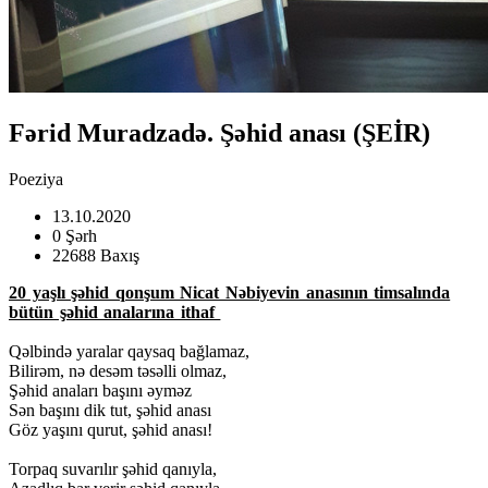
Fərid Muradzadə. Şəhid anası (ŞEİR)
Poeziya
13.10.2020
0 Şərh
22688 Baxış
20 yaşlı şəhid qonşum Nicat Nəbiyevin anasının timsalında
bütün şəhid analarına ithaf
Qəlbində yaralar qaysaq bağlamaz,
Bilirəm, nə desəm təsəlli olmaz,
Şəhid anaları başını əyməz
Sən başını dik tut, şəhid anası
Göz yaşını qurut, şəhid anası!
Torpaq suvarılır şəhid qanıyla,