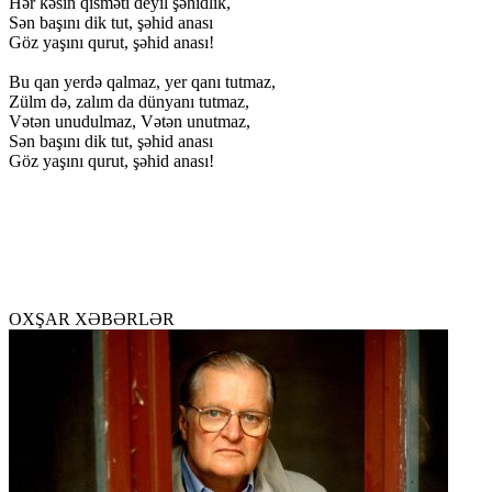
Hər kəsin qisməti deyil şəhidlik,
Sən başını dik tut, şəhid anası
Göz yaşını qurut, şəhid anası!
Bu qan yerdə qalmaz, yer qanı tutmaz,
Zülm də, zalım da dünyanı tutmaz,
Vətən unudulmaz, Vətən unutmaz,
Sən başını dik tut, şəhid anası
Göz yaşını qurut, şəhid anası!
OXŞAR XƏBƏRLƏR