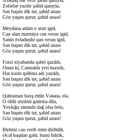
Azadlıq bar verir şəhid qanıyla,
Zəfərlər yazılır şəhid qanıyla,
Sən başını dik tut, şəhid anası
Göz yaşını qurut, şəhid anası!
Meydana atılan o ərən igid,
Can alan mərmiyə can verən igid,
Sənin övladındır qan verən igid,
Sən başını dik tut, şəhid anası
Göz yaşını qurut, şəhid anası!
Fəxri xiyabanda qəbri qazıldı,
Onun ki, Cənnətdə yeri hazırdı,
Hər kəsin qəlbinə adı yazıldı,
Sən başını dik tut, şəhid anası
Göz yaşını qurut, şəhid anası!
Qəhraman bəxş etdin Vətənə, elə,
O öldü sözünü gətirmə dilə,
Yoxluğu sinəndə dağ olsa belə,
Sən başını dik tut, şəhid anası
Göz yaşını qurut, şəhid anası!
Birimiz can verib mini diriltdik,
Əcəl haqdan gəlir, bunu bilirik,