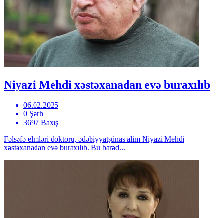
Niyazi Mehdi xəstəxanadan evə buraxılıb
06.02.2025
0 Şərh
3697 Baxış
Fəlsəfə elmləri doktoru, ədəbiyyatşünas alim Niyazi Mehdi
xəstəxanadan evə buraxılıb. Bu barəd...