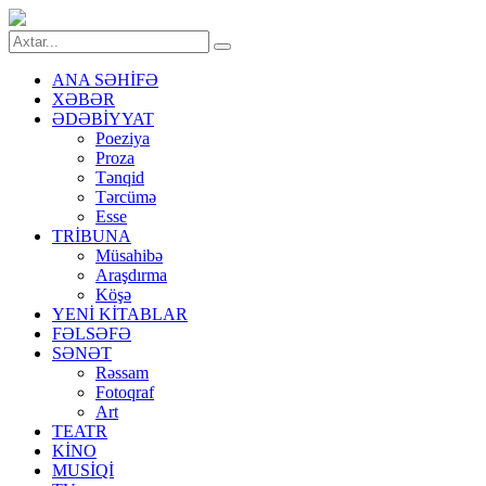
ANA SƏHİFƏ
XƏBƏR
ƏDƏBİYYAT
Poeziya
Proza
Tənqid
Tərcümə
Esse
TRİBUNA
Müsahibə
Araşdırma
Köşə
YENİ KİTABLAR
FƏLSƏFƏ
SƏNƏT
Rəssam
Fotoqraf
Art
TEATR
KİNO
MUSİQİ